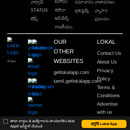
వినోదం
వాట్సాప్
సమాచారం
వాతావరణం
STATUS
కరోనా
క్లాసిఫైడ్స్
వ్యాపార
అప్‌డేట్స్
టిప్స్
ప్రపంచం
రాజకీయం
OUR
LOKAL
OTHER
Contact Us
WEBSITES
About Us
Privacy
getlokalapp.com
Policy
tamil.getlokalapp.com
Terms &
Conditions
Advertise
with us
Sitemap
తాజా వార్తలు & ఉద్యోగాలను పొందడానికి Lokal
డౌన్లోడ్ Lokal App
Appని ఇన్‌స్టాల్ చేయండి
This material may not be published, transmitted, rewritten or redistributed. © 2020 Lokal App. All rights reserved.