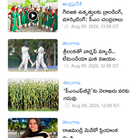
ఆంధ్రప్రదేశ్
గిరిజన ఉత్పత్తులకు బ్రాండింగ్,
మార్కెటింగ్: సీఎం చంద్రబాబు
Aug 09, 2026, 13:08 IST
తెలంగాణ
శ్రీలంకతో వార్మప్‌ మ్యాచ్..
టీమిండియా ఘన విజయం
Aug 09, 2026, 12:08 IST
తెలంగాణ
‘పీఎంఎఫ్‌బీవై’కు నెలాఖరు వరకు
గడువు
Aug 09, 2026, 12:08 IST
తెలంగాణ
రాజమండ్రి మెడికో ప్రియాంక
మృతి