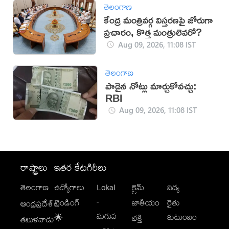
తెలంగాణ
కేంద్ర మంత్రివర్గ విస్తరణపై జోరుగా
ప్రచారం, కొత్త మంత్రులెవరో?
Aug 09, 2026, 11:08 IST
తెలంగాణ
పాడైన నోట్లు మార్చుకోవచ్చు:
RBI
Aug 09, 2026, 11:08 IST
రాష్ట్రాలు
ఇతర కేటగిరీలు
తెలంగాణ
ఉద్యోగాలు
Lokal
క్రైమ్
విద్య
-
ట్రెండింగ్
జాతీయం
రైతు
ఆంధ్రప్రదేశ్
మగువ
కుటుంబం
🌟
భక్తి
తమిళనాడు