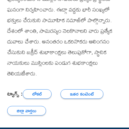
ఘనంగా నిర్వహించారు. ఈద్గా వద్దకు భారీ సంఖ్యలో
భక్తులు చేరుకుని సామూహిక నమాజ్‌లో పాల్గొన్నారు.
దేశంలో శాంతి, సామరస్యం నెలకొనాలని వారు ప్రత్యేక
దువాలు చేశారు. అనంతరం ఒకరినొకరు ఆలింగనం
చేసుకుని బక్రీద్ శుభాకాంక్షలు తెలుపుకోగా, స్థానిక
నాయకులు ముస్లింలకు పండుగ శుభకాంక్షలు
తెలియజేశారు.
ట్యాగ్స్ :
లోకల్
ఇతర కంటెంట్
జిల్లా వార్తలు