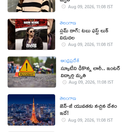
Aug 09, 2026, 11:08 IST
తెలంగాణ
స్లమ్ డాగ్: టబు ఫస్ట్ లుక్
విడుదల
Aug 09, 2026, 11:08 IST
ఆంధ్రప్రదేశ్
స్కూటీని ఢీకొన్న లారీ.. ఇంటర్‌
విద్యార్థి మృతి
Aug 09, 2026, 11:08 IST
తెలంగాణ
జెన్-జీ యువతకు నచ్చిన దేశం
ఇదే!
Aug 09, 2026, 11:08 IST