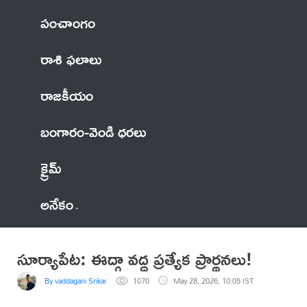
పంచాంగం
రాశి ఫలాలు
రాజకీయం
బంగారం-వెండి ధరలు
క్రైమ్
అనేకం
సూర్యాపేట: ఈద్గా వద్ద ప్రత్యేక ప్రార్థనలు!
By vaddagani Srikanth
1070
May 28, 2026, 10:05 IST