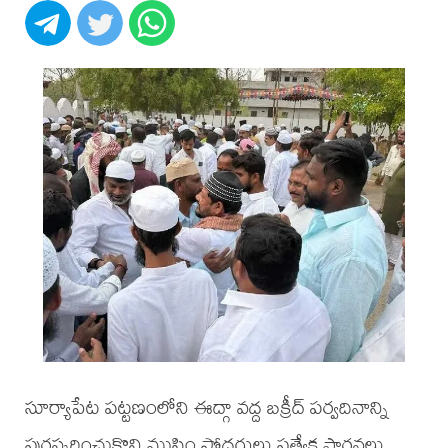
సూర్యాపేట పట్టణంలోని ఈద్గా వద్ద బక్రీద్ పర్వదినాన్ని
పురస్కరించుకొని ముస్లిం సోదరులు ప్రత్యేక ప్రార్థనలు