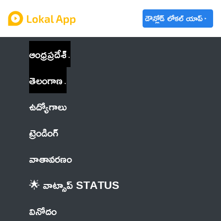
డౌన్లోడ్ లోకల్ యాప్
ఆంధ్రప్రదేశ్
తెలంగాణ
ఉద్యోగాలు
ట్రెండింగ్
వాతావరణం
🌟 వాట్సాప్ STATUS
వినోదం