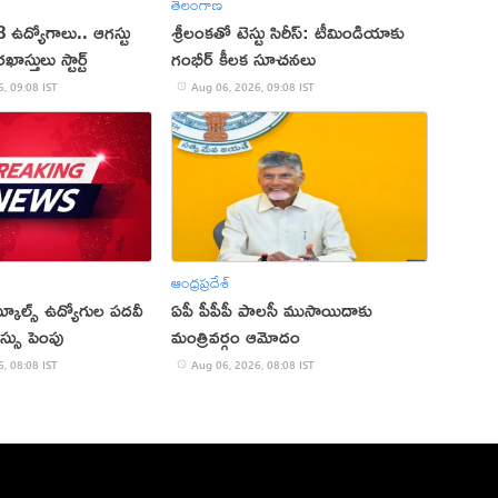
తెలంగాణ
8 ఉద్యోగాలు.. ఆగస్టు
శ్రీలంకతో టెస్టు సిరీస్: టీమిండియాకు
స్తులు స్టార్ట్
గంభీర్ కీలక సూచనలు
, 09:08 IST
Aug 06, 2026, 09:08 IST
ఆంధ్రప్రదేశ్
్కూల్స్ ఉద్యోగుల పదవీ
ఏపీ పీపీపీ పాలసీ ముసాయిదాకు
సు పెంపు
మంత్రివర్గం ఆమోదం
, 08:08 IST
Aug 06, 2026, 08:08 IST