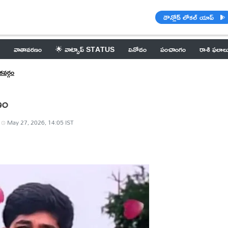
డౌన్లోడ్ లోకల్ యాప్
వాతావరణం
🌟 వాట్సాప్ STATUS
వినోదం
పంచాంగం
రాశి ఫలాల
వర్గం
ణం
May 27, 2026, 14:05 IST