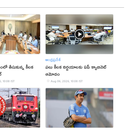
ఆంధ్రప్రదేశ్
్గంలో తీసుకున్న కీలక
పలు కీలక నిర్ణయాలకు ఏపీ క్యాబినెట్
ే
ఆమోదం
, 10:08 IST
Aug 06, 2026, 10:08 IST