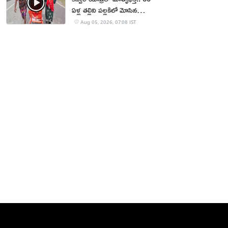
ఏళ్ల తల్లిని పల్లకిలో మోసిన
కొడుకు, కోడలు!
Aug 05, 2026, 07:08 IST