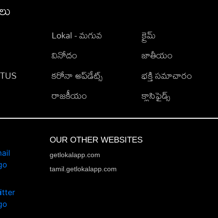
ీలు
Lokal - మగువ
క్రైమ్
వినోదం
జాతీయం
TATUS
కరోనా అప్‌డేట్స్
భక్తి సమాచారం
రాజకీయం
క్లాసిఫైడ్స్
OUR OTHER WEBSITES
getlokalapp.com
tamil.getlokalapp.com