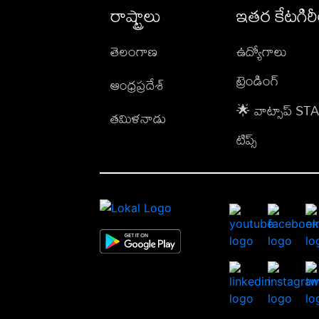
రాష్ట్రాలు
ఇతర కేటగిర
తెలంగాణ
ఉద్యోగాలు
ట్రెండింగ్
ఆంధ్రప్రదేశ్
🌟 వాట్సాప్ S
తమిళనాడు
టిప్స్