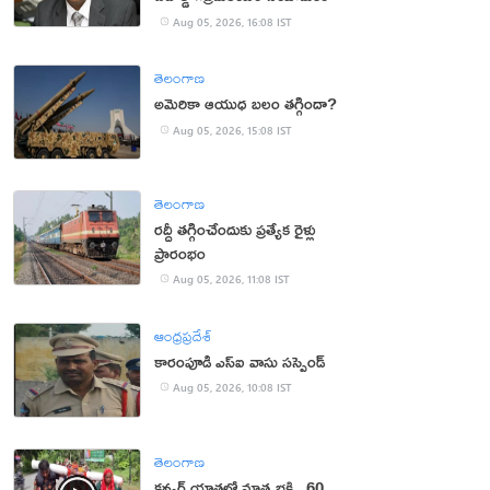
Aug 05, 2026, 16:08 IST
తెలంగాణ
అమెరికా ఆయుధ బలం తగ్గిందా?
Aug 05, 2026, 15:08 IST
తెలంగాణ
రద్దీ తగ్గించేందుకు ప్రత్యేక రైళ్లు
ప్రారంభం
Aug 05, 2026, 11:08 IST
ఆంధ్రప్రదేశ్
కారంపూడి ఎస్ఐ వాసు స‌స్పెండ్‌
Aug 05, 2026, 10:08 IST
తెలంగాణ
కన్వర్ యాత్రలో మాతృభక్తి.. 60