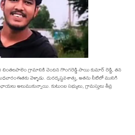
చింతలపాలెం గ్రామానికి చెందిన గొంగరెడ్డి సాయి కుమార్ రెడ్డి, తన
ద బుధవారంఈతకు వెళ్ళాడు. దురదృష్టవశాత్తు, అతను నీటిలో మునిగి
ఛాయలు అలుముకున్నాయి. కుటుంబ సభ్యులు, గ్రామస్తులు తీవ్ర