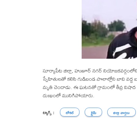
సూర్యాపేట జిల్లా, హుజూర్ నగర్ నియోజకవర్గంలోని 
స్నేహితులతో కలిసి గుడిబండ పొలాల్లోని బావి వద్
మృతి చెందాడు. ఈ ఘటనతో గ్రామంలో తీవ్ర విషాద 
దుఃఖంలో మునిగిపోయారు.
ట్యాగ్స్ :
లోకల్
క్రైమ్
జిల్లా వార్తలు