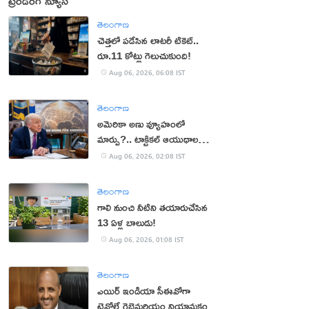
ట్రెండింగ్ న్యూస్
తెలంగాణ
చెత్తలో పడేసిన లాటరీ టికెట్..
రూ.11 కోట్లు గెలుచుకుంది!
Aug 06, 2026, 06:08 IST
తెలంగాణ
అమెరికా అణు వ్యూహంలో
మార్పు?.. టాక్టికల్ ఆయుధాలకు
ప్రాధాన్యం!
Aug 06, 2026, 02:08 IST
తెలంగాణ
గాలి నుంచి నీటిని తయారుచేసిన
13 ఏళ్ల బాలుడు!
Aug 06, 2026, 01:08 IST
తెలంగాణ
ఎయిర్ ఇండియా సీఈవోగా
టెవోల్డే గెబ్రెమరియం నియామకం