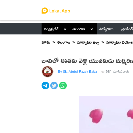
ఆంధ్రప్రదేశ్
తెలంగాణ
ఉద్యోగాలు
ట్రెండింగ్
హోమ్
తెలంగాణ
సూర్యాపేట జిల్లా
సూర్యాపేట నియోజక
బావిలో ఈతకు వెళ్లి యువకుడు దుర్మర
By Sk. Abdul Razak Baba
981
చూసినవారు