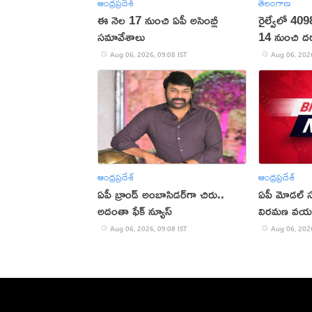
ఆంధ్రప్రదేశ్
తెలంగాణ
ఈ నెల 17 నుంచి ఏపీ అసెంబ్లీ
రైల్వేలో 409
సమావేశాలు
14 నుంచి దరఖా
Aug 06, 2026, 09:08 IST
Aug 06, 2026
ఆంధ్రప్రదేశ్
ఆంధ్రప్రదేశ్
ఏపీ బ్రాండ్‌ అంబాసిడర్‌గా చిరు..
ఏపీ మోడల్ స
అదంతా ఫేక్‌ న్యూస్‌
విరమణ వయస్
Aug 06, 2026, 09:08 IST
Aug 06, 2026