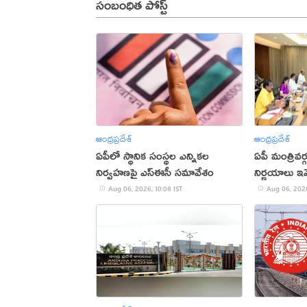
సంబంధిత పోస్ట్
ఆంధ్రప్రదేశ్
ఆంధ్రప్రదేశ్
ఏపీలో స్థానిక సంస్థల ఎన్నికల
ఏపీ మంత్రివర
నిర్వహణపై ఎస్‌ఈసీ సమావేశం
నిర్ణయాలు ఇవ
Aug 06, 2026, 10:08 IST
Aug 06, 2026