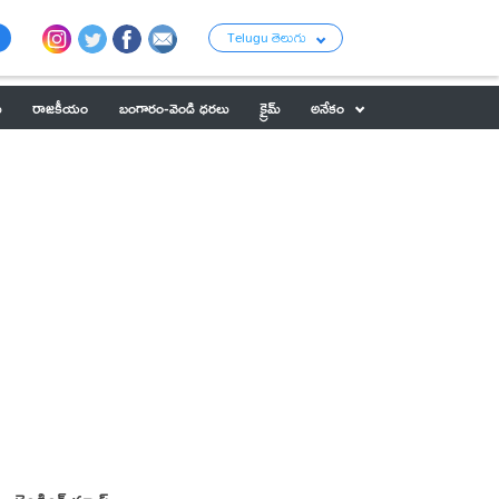
Telugu తెలుగు
ు
రాజకీయం
బంగారం-వెండి ధరలు
క్రైమ్
అనేకం