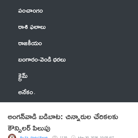
పంచాంగం
రాశి ఫలాలు
రాజకీయం
బంగారం-వెండి ధరలు
క్రైమ్
అనేకం
అంగన్‌వాడి బడిబాట: చిన్నారుల చేరికలకు
కౌన్సిలర్ పిలుపు
By Sk. Abdul Razak Baba
1135
May 30, 2026, 10:05 IST