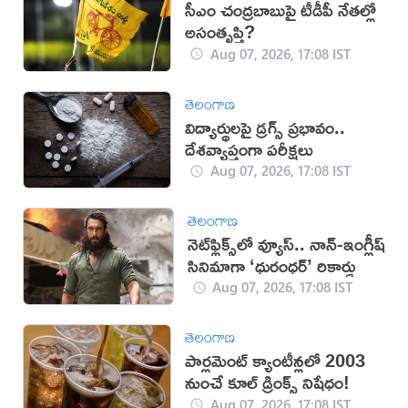
సీఎం చంద్రబాబుపై టీడీపీ నేతల్లో
అసంతృప్తి?
Aug 07, 2026, 17:08 IST
తెలంగాణ
విద్యార్థులపై డ్రగ్స్ ప్రభావం..
దేశవ్యాప్తంగా పరీక్షలు
Aug 07, 2026, 17:08 IST
తెలంగాణ
నెట్‌ఫ్లిక్స్‌లో వ్యూస్.. నాన్-ఇంగ్లీష్
సినిమాగా ‘ధురంధర్’ రికార్డు
Aug 07, 2026, 17:08 IST
తెలంగాణ
పార్లమెంట్ క్యాంటీన్లలో 2003
నుంచే కూల్ డ్రింక్స్ నిషేధం!
Aug 07, 2026, 17:08 IST