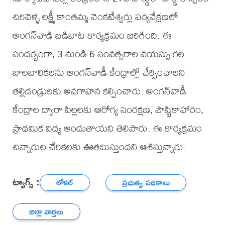
చిరివెళ్ళ లక్ష్మీ కాంతమ్మ వెంకటేశ్వర్లు పర్యవేక్షణలో
అంగన్‌వాడి బడిబాట కార్యక్రమం జరిగింది. ఈ
సందర్భంగా, 3 నుండి 6 సంవత్సరాల వయస్సు గల
బాలబాలికలను అంగన్‌వాడీ కేంద్రాల్లో చేర్పించాలని
తల్లిదండ్రులకు అవగాహన కల్పించారు. అంగన్‌వాడీ
కేంద్రాల ద్వారా పిల్లలకు ఆరోగ్య సంరక్షణ, పౌష్టికాహారం,
ప్రాథమిక విద్య అందుతాయని తెలిపారు. ఈ కార్యక్రమం
చిన్నారుల చేరికలకు ఊతమిస్తుందని ఆశిస్తున్నారు.
ట్యాగ్స్ :
లోకల్
ప్రభుత్వ పథకాలు
జిల్లా వార్తలు