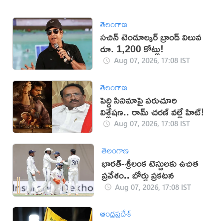
తెలంగాణ
సచిన్ టెండూల్కర్ బ్రాండ్ విలువ
రూ. 1,200 కోట్లు!
Aug 07, 2026, 17:08 IST
తెలంగాణ
పెద్ది సినిమాపై పరుచూరి
విశ్లేషణ.. రామ్ చరణ్ వల్లే హిట్!
Aug 07, 2026, 17:08 IST
తెలంగాణ
భారత్-శ్రీలంక టెస్టులకు ఉచిత
ప్రవేశం.. బోర్డు ప్రకటన
Aug 07, 2026, 17:08 IST
ఆంధ్రప్రదేశ్