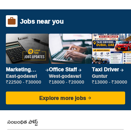
Jobs near you
Marketing
Office Staff
Taxi Driver
Executive
East-godavari
West-godavari
Guntur
₹22500 - ₹30000
₹18000 - ₹20000
₹13000 - ₹30000
Explore more jobs
సంబంధిత పోస్ట్