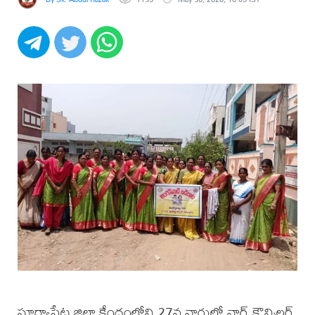
సూర్యాపేట జిల్లా కేంద్రంలోని 27వ వార్డులో వార్డ్ కౌన్సిలర్