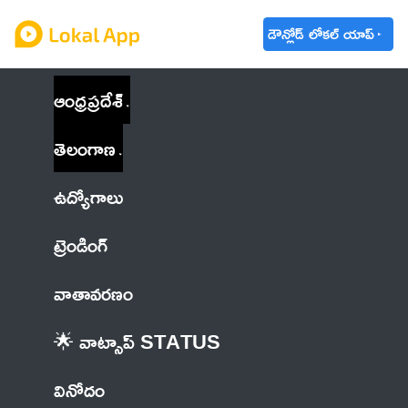
డౌన్లోడ్ లోకల్ యాప్
ఆంధ్రప్రదేశ్
తెలంగాణ
ఉద్యోగాలు
ట్రెండింగ్
వాతావరణం
🌟 వాట్సాప్ STATUS
వినోదం