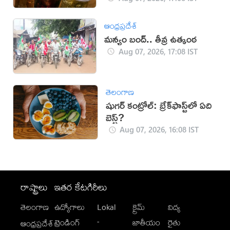
ఆంధ్రప్రదేశ్
మన్యం బంద్.. తీవ్ర ఉత్కంఠ
Aug 07, 2026, 17:08 IST
తెలంగాణ
షుగర్ కంట్రోల్: బ్రేక్‌ఫాస్ట్‌లో ఏది
బెస్ట్?
Aug 07, 2026, 16:08 IST
రాష్ట్రాలు
ఇతర కేటగిరీలు
తెలంగాణ
ఉద్యోగాలు
Lokal
క్రైమ్
విద్య
-
ట్రెండింగ్
జాతీయం
రైతు
ఆంధ్రప్రదేశ్