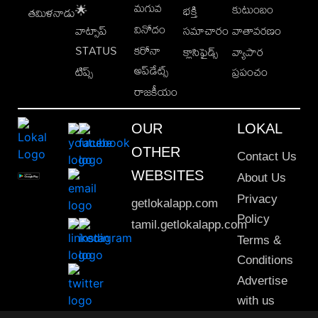
మగువ
కుటుంబం
🌟
భక్తి
తమిళనాడు
వినోదం
వాట్సాప్
సమాచారం
వాతావరణం
STATUS
కరోనా
క్లాసిఫైడ్స్
వ్యాపార
అప్‌డేట్స్
టిప్స్
ప్రపంచం
రాజకీయం
OUR
LOKAL
OTHER
Contact Us
WEBSITES
About Us
Privacy
getlokalapp.com
Policy
tamil.getlokalapp.com
Terms &
Conditions
Advertise
with us