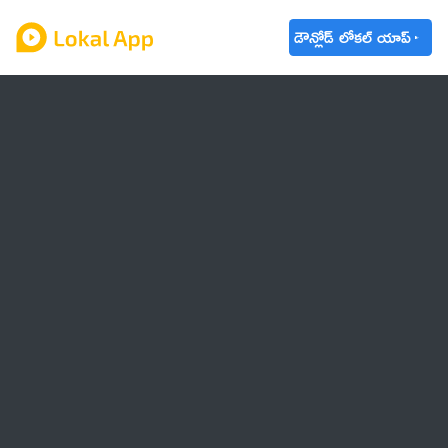
డౌన్లోడ్ లోకల్ యాప్
ఆంధ్రప్రదేశ్
తెలంగాణ
ఉద్యోగాలు
ట్రెండింగ్
వాతావరణం
🌟 వాట్సాప్ STATUS
వినోదం