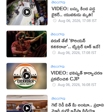
తెలంగాణ
VIDEO: బస్సు కింద పడ్డ
బైకర్.. యువకుడు మృతి!
Aug 06, 2026, 17:08 IST
తెలంగాణ
వరుణ్ తేజ్ 'కొరియన్
కనకరాజు'.. ట్విట్టర్ టాక్ ఇదే!
Aug 06, 2026, 17:08 IST
తెలంగాణ
VIDEO: భవిష్యత్ కార్యాచరణ
ప్రకటించిన CJP
Aug 06, 2026, 16:08 IST
తెలంగాణ
గెట్ రెడీ విత్ మీ అంటూ.. ప్రధాని
మోదీ మరో ఇన్‌స్టా వీడియో