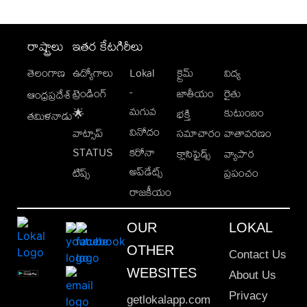
రాష్ట్రాలు
ఇతర కేటగిరీలు
తెలంగాణ
ఉద్యోగాలు
Lokal
క్రైమ్
విద్య
-
ట్రెండింగ్
జాతీయం
రైతు
ఆంధ్రప్రదేశ్
మగువ
కుటుంబం
🌟
భక్తి
తమిళనాడు
వినోదం
వాట్సాప్
సమాచారం
వాతావరణం
STATUS
కరోనా
క్లాసిఫైడ్స్
వ్యాపార
అప్‌డేట్స్
టిప్స్
ప్రపంచం
రాజకీయం
OUR
LOKAL
OTHER
Contact Us
WEBSITES
About Us
Privacy
getlokalapp.com