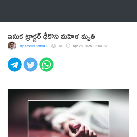
అనేకం
ఇసుక ట్రాక్టర్ ఢీకొని మహిళ మృతి
By Kasturi Ramulu
78
Apr 28, 2026, 03:04 IST