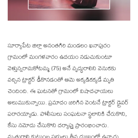
సూర్యాపేట జిల్లా అనంతగిరి మండలం ఖనాపురం
గ్రామంలో మంగళవారం ఉదయం నడుచుకుంటూ
వెళ్తున్నరామకోటమ్మ (75) అనే వృద్ధురాలిని వెనుకకు
వచ్చిన ట్రాక్టర్ ఢీకొనడంతో ఆమె అక్కడికక్కడే మృతి
చెందింది. ఈ ఘటనతో గ్రామంలో విషాదఛాయలు
అలుముకున్నాయి. ప్రమాదం జరిగిన వెంటనే ట్రాక్టర్ డ్రైవర్
పరారయ్యాడు. పోలీసులు సంఘటనా స్థలానికి చేరుకొని,
కేసు నమోదు చేసుకొని దర్యాప్తు ప్రారంభించారు.
మృతురాలి కుటుంబ సభ్యులు తీవ్ర దుఃఖంలో ఉన్నారు.