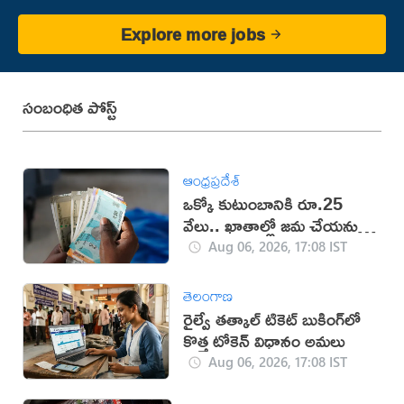
Explore more jobs
సంబంధిత పోస్ట్
ఆంధ్రప్రదేశ్
ఒక్కో కుటుంబానికి రూ.25
వేలు.. ఖాతాల్లో జ‌మ చేయ‌నున్న
ప్ర‌భుత్వం..!
Aug 06, 2026, 17:08 IST
తెలంగాణ
రైల్వే తత్కాల్ టికెట్ బుకింగ్‌లో
కొత్త టోకెన్ విధానం అమలు
Aug 06, 2026, 17:08 IST