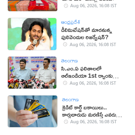
Aug 06, 2026, 16:08 IST
ఆంధ్రప్రదేశ్
డీలిమిటేషన్‌తో మారనున్న
పులివెందుల రిజర్వేషన్?
Aug 06, 2026, 16:08 IST
తెలంగాణ
సి.ఎం.ఏ ఫలితాలలో
ఆల్ఇండియా 1st ర్యాంకు
సాధించిన మాస్టర్‌మైండ్స్
Aug 06, 2026, 16:08 IST
తెలంగాణ
క్రెడిట్ కార్డ్ బకాయిలు..
కార్డుదారుడు మరణిస్తే ఎవరు
చెల్లిస్తారు?
Aug 06, 2026, 16:08 IST