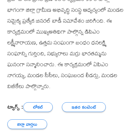
భాగంగా జిల్లా గ్రామీణ అభివృద్ధి సంస్థ ఆధ్వర్యంలో మండల
సమైక్య ప్రత్యేక జనరల్ బాడీ సమావేశం జరిగింది. ఈ
కార్యక్రమంలో ముఖ్యఅతిథిగా పాల్గొన్న డిపిఎం
లక్ష్మీనారాయణ, ఉత్తమ సంఘంగా బంధం ధనలక్ష్మి
సంఘాన్ని గుర్తించి, సభ్యురాలు మర్రు భారతమ్మను
ఘనంగా సన్మానించారు. ఈ కార్యక్రమంలో ఏపిఎం
నాగయ్య, మండల సీసీలు, సంఘబంద లీడర్లు, మండల
విబీకేలు పాల్గొన్నారు.
ట్యాగ్స్ :
లోకల్
ఇతర కంటెంట్
జిల్లా వార్తలు