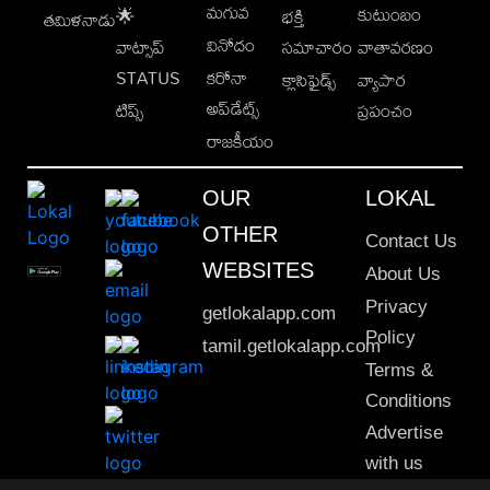
మగువ
కుటుంబం
🌟
భక్తి
తమిళనాడు
వినోదం
వాట్సాప్
సమాచారం
వాతావరణం
STATUS
కరోనా
క్లాసిఫైడ్స్
వ్యాపార
అప్‌డేట్స్
టిప్స్
ప్రపంచం
రాజకీయం
OUR
LOKAL
OTHER
Contact Us
WEBSITES
About Us
Privacy
getlokalapp.com
Policy
tamil.getlokalapp.com
Terms &
Conditions
Advertise
with us