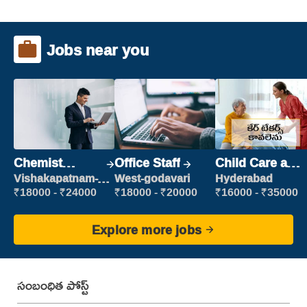
Jobs near you
Chemist
Office Staff
Child Care and
Production
Patient care
Vishakapatnam-
West-godavari
Hyderabad
new
Executive
₹18000 - ₹24000
₹18000 - ₹20000
₹16000 - ₹35000
Explore more jobs
సంబంధిత పోస్ట్