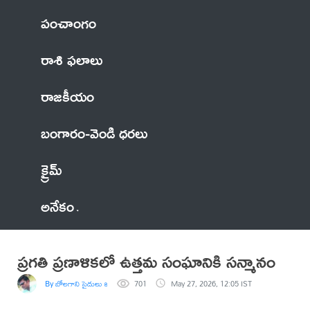
పంచాంగం
రాశి ఫలాలు
రాజకీయం
బంగారం-వెండి ధరలు
క్రైమ్
అనేకం
ప్రగతి ప్రణాళికలో ఉత్తమ సంఘానికి సన్మానం
By బోలగాని సైదులు జర్నలిస్ట్
701
May 27, 2026, 12:05 IST