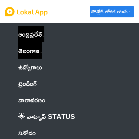
డౌన్లోడ్ లోకల్ యాప్
ఆంధ్రప్రదేశ్
తెలంగాణ
ఉద్యోగాలు
ట్రెండింగ్
వాతావరణం
🌟 వాట్సాప్ STATUS
వినోదం