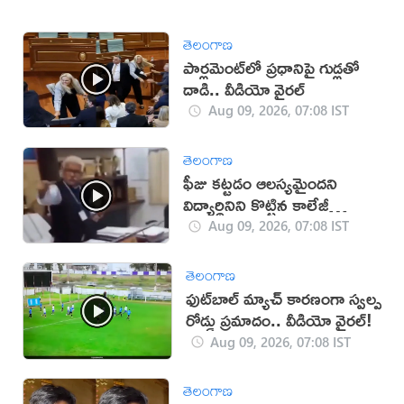
తెలంగాణ
పార్లమెంట్‌లో ప్రధానిపై గుడ్లతో
దాడి.. వీడియో వైరల్
Aug 09, 2026, 07:08 IST
తెలంగాణ
ఫీజు కట్టడం ఆలస్యమైందని
విద్యార్థినిని కొట్టిన కాలేజీ
యాజమాన్యం!(వీడియో)
Aug 09, 2026, 07:08 IST
తెలంగాణ
ఫుట్‌బాల్ మ్యాచ్‌ కారణంగా స్వల్ప
రోడ్డు ప్రమాదం.. వీడియో వైరల్!
Aug 09, 2026, 07:08 IST
తెలంగాణ