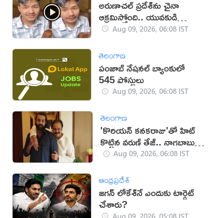
అరుణాచల్‌ ప్రదేశ్‌ను చైనా
ఆక్రమిస్తోంది.. యువకుడి
వీడియో వైరల్
Aug 09, 2026, 06:08 IST
తెలంగాణ
పంజాబ్ నేషనల్ బ్యాంకులో
545 పోస్టులు
Aug 09, 2026, 06:08 IST
తెలంగాణ
'కొరియన్ కనకరాజు'తో హిట్
కొట్టిన వరుణ్ తేజ్.. నాగబాబు
ఎమోషనల్ పోస్ట్
Aug 09, 2026, 06:08 IST
ఆంధ్రప్రదేశ్
జగన్ లోకేశ్‌నే ఎందుకు టార్గెట్
చేశారు?
Aug 09, 2026, 05:08 IST