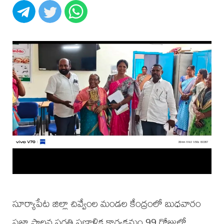
సూర్యాపేట జిల్లా చివ్వేంల మండల కేంద్రంలో బుధవారం
ప్రజా పాలన ప్రగతి ప్రణాళిక కార్యక్రమం 99 రోజుల్లో