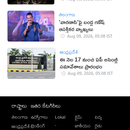
తెలంగాణ
'వారణాసి'పై బండ్ల గణేష్
ఆసక్తికర వ్యాఖ్యలు
Aug 09, 2026, 05:08 IST
ఆంధ్రప్రదేశ్
ఈ నెల 17 నుంచి ఏపీ అసెంబ్లీ
సమావేశాలు ప్రారంభం
Aug 09, 2026, 05:08 IST
రాష్ట్రాలు
ఇతర కేటగిరీలు
తెలంగాణ
ఉద్యోగాలు
Lokal
క్రైమ్
విద్య
-
ట్రెండింగ్
జాతీయం
రైతు
ఆంధ్రప్రదేశ్