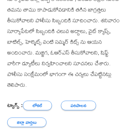
తమను తాము కాపాడుకోవడానికి తగిన జాగ్రత్తలు
తీసుకోవాలని పోలీసు సిబ్బందికి సూచించారు. శనివారం
సూర్యాపేటలో సిబ్బందికి చలువ అద్దాలు, వైట్ క్యాప్స్,
బాటిల్స్, హెల్మెట్స్ వంటి సమ్మర్ కిట్స్ ను ఆయన
అందించారు. మజ్జిగ, ఓఆర్ఎస్ తీసుకోవాలని, షిఫ్ట్
వారీగా డ్యూటీలు నిర్వహించాలని సూచనలు చేశారు.
పోలీసు సంక్షేమంలో భాగంగా ఈ చర్యలు చేపట్టినట్లు
తెలిపారు.
ట్యాగ్స్ :
లోకల్
పరిపాలన
జిల్లా వార్తలు