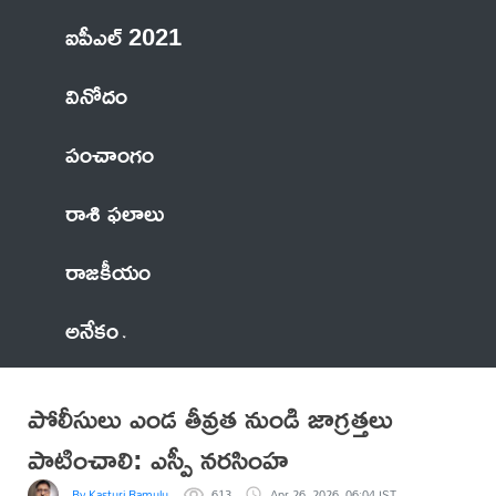
ఐపీఎల్ 2021
వినోదం
పంచాంగం
రాశి ఫలాలు
రాజకీయం
అనేకం
పోలీసులు ఎండ తీవ్రత నుండి జాగ్రత్తలు
పాటించాలి: ఎస్పీ నరసింహ
By Kasturi Ramulu
613
Apr 26, 2026, 06:04 IST