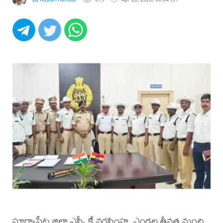
సూర్యాపేట జిల్లా ఎస్పీ కే నరసింహ, ఎండల తీవ్రత నుంచి