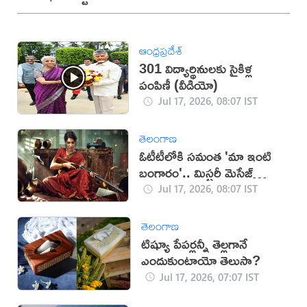
ఆంధ్రప్రదేశ్
301 విద్యార్థినులకు సైకిళ్ల
పంపిణీ (వీడియో)
Jul 17, 2026, 08:07 IST
తెలంగాణ
ఓటీటీలోకి సమంత 'మా ఇంటి
బంగారం'.. మిస్టరీ మెసేజ్
మిస్సింగ్!
Jul 17, 2026, 08:07 IST
తెలంగాణ
టిష్యూ పేపర్లన్నీ తెల్లగానే
ఎందుకుంటాయో తెలుసా?
Jul 17, 2026, 07:07 IST