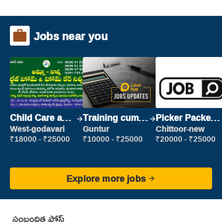
Jobs near you
Child Care and
Training cum
Picker Packer
Patient care
Placement
(Picking &
West-godavari
Guntur
Chittoor-new
Packing)
₹18000 - ₹25000
₹10000 - ₹25000
₹20000 - ₹25000
Explore more jobs
సంబంధిత పోస్ట్