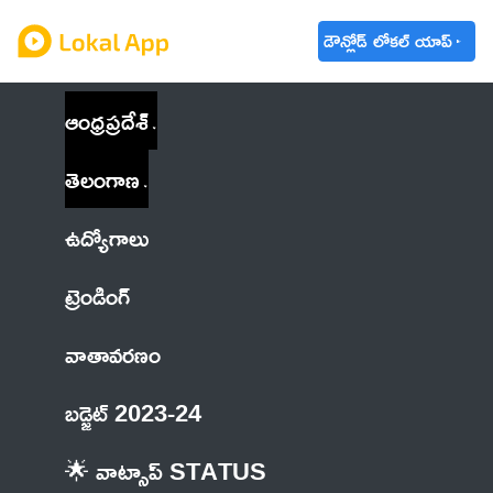
డౌన్లోడ్ లోకల్ యాప్
ఆంధ్రప్రదేశ్
తెలంగాణ
ఉద్యోగాలు
ట్రెండింగ్
వాతావరణం
బడ్జెట్ 2023-24
🌟 వాట్సాప్ STATUS