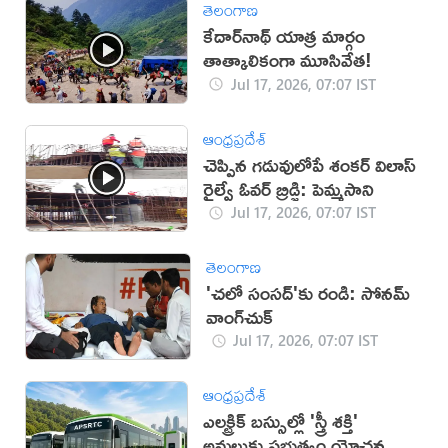
తెలంగాణ
కేదార్‌నాథ్ యాత్ర మార్గం
తాత్కాలికంగా మూసివేత!
Jul 17, 2026, 07:07 IST
ఆంధ్రప్రదేశ్
చెప్పిన గడువులోపే శంకర్ విలాస్
రైల్వే ఓవర్ బ్రిడ్జి: పెమ్మసాని
Jul 17, 2026, 07:07 IST
తెలంగాణ
'చలో సంసద్'కు రండి: సోనమ్
వాంగ్‌చుక్
Jul 17, 2026, 07:07 IST
ఆంధ్రప్రదేశ్
ఎలక్ట్రిక్ బస్సుల్లో 'స్త్రీ శక్తి'
అమలుకు ప్రభుత్వం యోచన