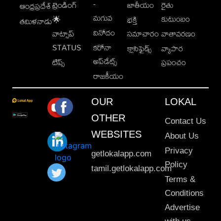
-
ట్రెండింగ్
జాతీయం
రైతు
ఆంధ్రప్రదేశ్
మగువ
కుటుంబం
🌟
భక్తి
తమిళనాడు
వినోదం
వాట్సాప్
సమాచారం
వాతావరణం
STATUS
కరోనా
క్లాసిఫైడ్స్
వ్యాపార
అప్‌డేట్స్
టిప్స్
ప్రపంచం
రాజకీయం
OUR
LOKAL
OTHER
Contact Us
WEBSITES
About Us
Privacy
getlokalapp.com
Policy
tamil.getlokalapp.com
Terms &
Conditions
Advertise