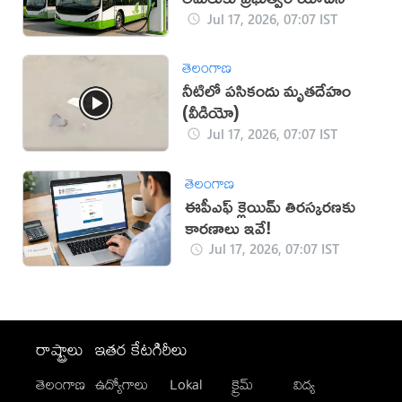
Jul 17, 2026, 07:07 IST
తెలంగాణ
నీటిలో పసికందు మృతదేహం
(వీడియో)
Jul 17, 2026, 07:07 IST
తెలంగాణ
ఈపీఎఫ్ క్లెయిమ్ తిరస్కరణకు
కారణాలు ఇవే!
Jul 17, 2026, 07:07 IST
రాష్ట్రాలు
ఇతర కేటగిరీలు
తెలంగాణ
ఉద్యోగాలు
Lokal
క్రైమ్
విద్య