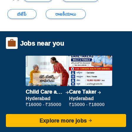
బీజేపీ
రాజకీయాలు
Jobs near you
Child Care and
Care Taker
Patient care
Hyderabad
Hyderabad
₹16000 - ₹35000
₹15000 - ₹18000
Explore more jobs