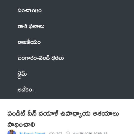
పంచాంగం
రాశి ఫలాలు
రాజకీయం
బంగారం-వెండి ధరలు
క్రైమ్
అనేకం
పండిట్ దీన్ దయాళ్ ఉపాధ్యాయ ఆశయాలు
సాధించాలి
By Nusrat Ahmed
707
May 29, 2026, 10:05 IST