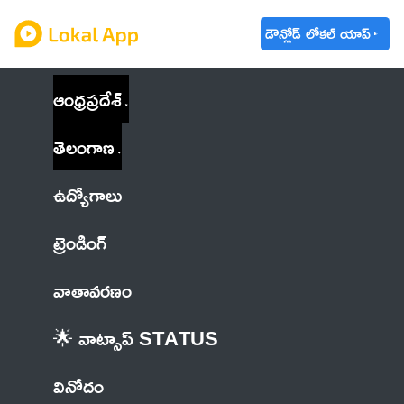
డౌన్లోడ్ లోకల్ యాప్
ఆంధ్రప్రదేశ్
తెలంగాణ
ఉద్యోగాలు
ట్రెండింగ్
వాతావరణం
🌟 వాట్సాప్ STATUS
వినోదం