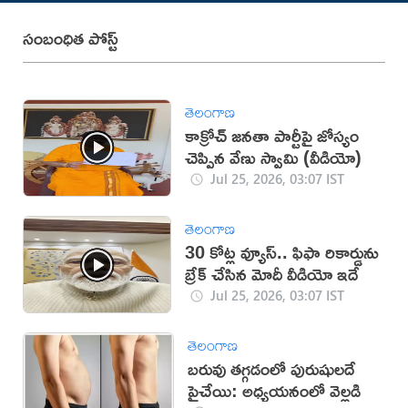
సంబంధిత పోస్ట్
తెలంగాణ
కాక్రోచ్ జనతా పార్టీపై జోస్యం
చెప్పిన వేణు స్వామి (వీడియో)
Jul 25, 2026, 03:07 IST
తెలంగాణ
30 కోట్ల వ్యూస్‌.. ఫిఫా రికార్డును
బ్రేక్‌ చేసిన మోదీ వీడియో ఇదే
Jul 25, 2026, 03:07 IST
తెలంగాణ
బరువు తగ్గడంలో పురుషులదే
పైచేయి: అధ్యయనంలో వెల్లడి