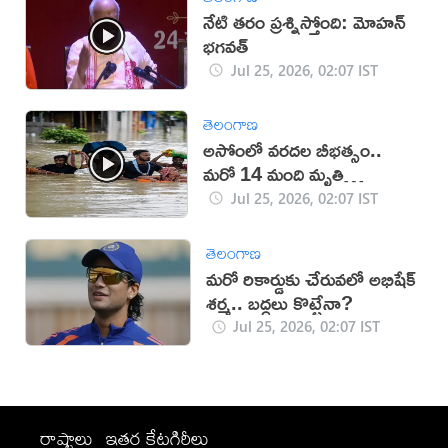
నేటి తరం ప్రశ్నిస్తోంది: మోహన్
భగవత్
Jul 25, 2026, 02:07 IST
తెలంగాణ
అసోంలో వరదల బీభత్సం..
మరో 14 మంది మృతి
(VIDEO)
Jul 25, 2026, 02:07 IST
తెలంగాణ
మరో రికార్డుకు చేరువలో అభిషేక్
శర్మ.. బద్దలు కొట్టేనా?
Jul 25, 2026, 02:07 IST
రాష్ట్రాలు
ఇతర కేటగిరీలు