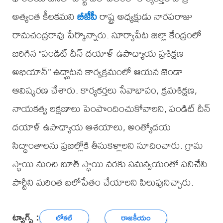
అత్యంత కీలకమని
బీజేపీ
రాష్ట్ర అధ్యక్షుడు నారపరాజు
రామచంద్రరావు పేర్కొన్నారు. సూర్యాపేట జిల్లా కేంద్రంలో
జరిగిన “పండిట్ దీన్ దయాళ్ ఉపాధ్యాయ ప్రశిక్షణ
అభియాన్” ఉద్ఘాటన కార్యక్రమంలో ఆయన జెండా
ఆవిష్కరణ చేశారు. కార్యకర్తలు సేవాభావం, క్రమశిక్షణ,
నాయకత్వ లక్షణాలు పెంపొందించుకోవాలని, పండిట్ దీన్
దయాళ్ ఉపాధ్యాయ ఆశయాలు, అంత్యోదయ
సిద్ధాంతాలను ప్రజల్లోకి తీసుకెళ్లాలని సూచించారు. గ్రామ
స్థాయి నుంచి బూత్ స్థాయి వరకు సమన్వయంతో పనిచేసి
పార్టీని మరింత బలోపేతం చేయాలని పిలుపునిచ్చారు.
ట్యాగ్స్ :
లోకల్
రాజకీయం