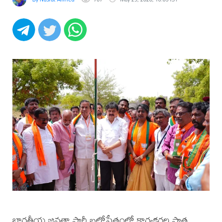
భారతీయ జనతా పార్టీ బలోపేతంలో కార్యకర్తల పాత్ర