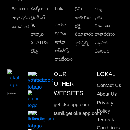
తెలంగాణ
ఉద్యోగాలు
Lokal
క్రైమ్
విద్య
-
ట్రెండింగ్
జాతీయం
రైతు
ఆంధ్రప్రదేశ్
మగువ
కుటుంబం
🌟
భక్తి
తమిళనాడు
వినోదం
వాట్సాప్
సమాచారం
వాతావరణం
STATUS
కరోనా
క్లాసిఫైడ్స్
వ్యాపార
అప్‌డేట్స్
టిప్స్
ప్రపంచం
రాజకీయం
OUR
LOKAL
OTHER
Contact Us
WEBSITES
About Us
Privacy
getlokalapp.com
Policy
tamil.getlokalapp.com
Terms &
Conditions