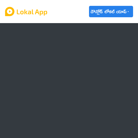
డౌన్లోడ్ లోకల్ యాప్
ఆంధ్రప్రదేశ్
తెలంగాణ
ఉద్యోగాలు
ట్రెండింగ్
వాతావరణం
బడ్జెట్ 2023-24
🌟 వాట్సాప్ STATUS