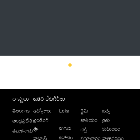
Thatstelugu
బిగ్ బాస్
అనేకం
రాష్ట్రాలు
ఇతర కేటగిరీలు
తెలంగాణ
ఉద్యోగాలు
Lokal
క్రైమ్
విద్య
-
ట్రెండింగ్
జాతీయం
రైతు
ఆంధ్రప్రదేశ్
మగువ
కుటుంబం
🌟
భక్తి
తమిళనాడు
వినోదం
వాట్సాప్
సమాచారం
వాతావరణం