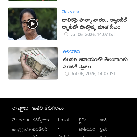
తెలంగాణ
బాలికపై హత్యాచారం.. క్యాండిల్
ర్యాలీలో పాల్గొన్న మాజీ సీఎం
Jul 06, 2026, 14:07 IST
తెలంగాణ
తలసరి ఆదాయంలో తెలంగాణకు
మూడో స్థానం
Jul 06, 2026, 14:07 IST
రాష్ట్రాలు
ఇతర కేటగిరీలు
తెలంగాణ
ఉద్యోగాలు
Lokal
క్రైమ్
విద్య
-
ట్రెండింగ్
జాతీయం
రైతు
ఆంధ్రప్రదేశ్
మగువ