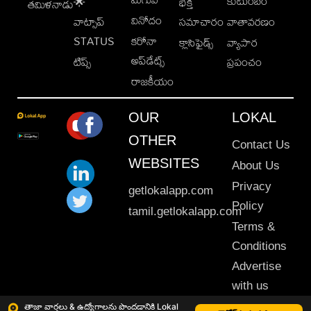
కుటుంబం
🌟
భక్తి
తమిళనాడు
వినోదం
వాట్సాప్
సమాచారం
వాతావరణం
STATUS
కరోనా
క్లాసిఫైడ్స్
వ్యాపార
అప్‌డేట్స్
టిప్స్
ప్రపంచం
రాజకీయం
OUR
LOKAL
OTHER
Contact Us
WEBSITES
About Us
Privacy
getlokalapp.com
Policy
tamil.getlokalapp.com
Terms &
Conditions
Advertise
with us
Sitemap
తాజా వార్తలు & ఉద్యోగాలను పొందడానికి Lokal