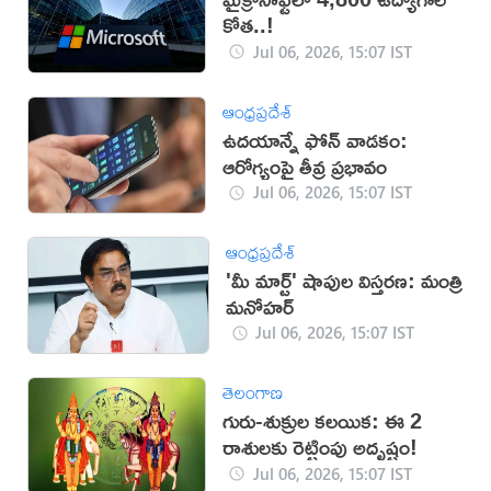
కోత..!
Jul 06, 2026, 15:07 IST
ఆంధ్రప్రదేశ్
ఉదయాన్నే ఫోన్ వాడకం:
ఆరోగ్యంపై తీవ్ర ప్రభావం
Jul 06, 2026, 15:07 IST
ఆంధ్రప్రదేశ్
'మీ మార్ట్' షాపుల విస్తరణ: మంత్రి
మనోహర్
Jul 06, 2026, 15:07 IST
తెలంగాణ
గురు-శుక్రుల కలయిక: ఈ 2
రాశులకు రెట్టింపు అదృష్టం!
Jul 06, 2026, 15:07 IST