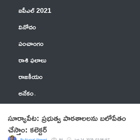
ఐపీఎల్ 2021
వినోదం
పంచాంగం
రాశి ఫలాలు
రాజకీయం
అనేకం
సూర్యాపేట: ప్రభుత్వ పాఠశాలలను బలోపేతం
చేస్తాం: కలెక్టర్
By Nusrat Ahmed
84
Jun 14, 2025, 02:06 IST