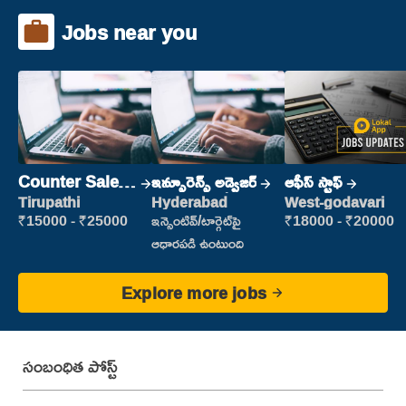
Jobs near you
Counter Sales
ఇన్సూరెన్స్ అడ్వైజర్
ఆఫీస్ స్టాఫ్
Executive
Tirupathi
Hyderabad
West-godavari
(Retail Sales)
₹15000 - ₹25000
ఇన్సెంటివ్/టార్గెట్‌పై
₹18000 - ₹20000
ఆధారపడి ఉంటుంది
Explore more jobs
సంబంధిత పోస్ట్