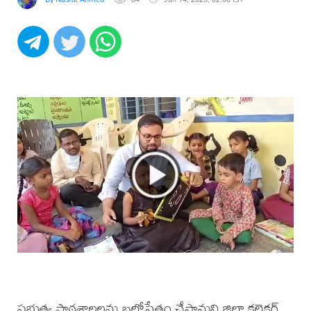
ప్రభుత్వ పాఠశాలలను బలోపేతం చేస్తామని జిల్లా కలెక్టర్