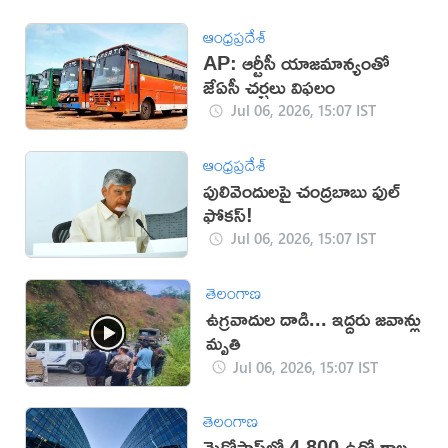
ఆంధ్రప్రదేశ్
AP: ఆర్టీసీ యాజమాన్యంతో
జేఏసీ చర్చలు విఫలం
Jul 06, 2026, 15:07 IST
ఆంధ్రప్రదేశ్
పులివెందులపై చంద్రబాబు ఫుల్
ఫోకస్!
Jul 06, 2026, 15:07 IST
తెలంగాణ
ఉగ్రవాదుల దాడి... ఇద్దరు జవాన్లు
మృతి
Jul 06, 2026, 15:07 IST
తెలంగాణ
మైక్రోసాఫ్ట్‌లో 4,800 ఉద్యోగాల