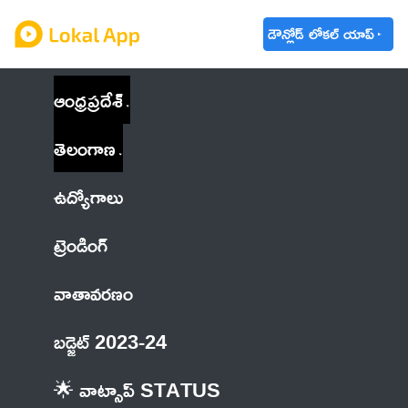
డౌన్లోడ్ లోకల్ యాప్
ఆంధ్రప్రదేశ్
తెలంగాణ
ఉద్యోగాలు
ట్రెండింగ్
వాతావరణం
బడ్జెట్ 2023-24
🌟 వాట్సాప్ STATUS