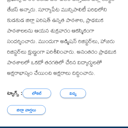
తేజస్ అన్నారు. సూర్యాపేట మున్సిపాలిటీ పరిధిలోని
కుడకుడ జిల్లా పరిషత్ ఉన్నత పాఠశాల, ప్రాథమిక
పాఠశాలలను ఆయన శుక్రవారం ఆకస్మికంగా
సందర్శించారు. ముందుగా అడ్మిషన్ రిజిస్టర్‌లు, హాజరు
రిజిస్టర్‌లు క్షుణ్ణంగా పరిశీలించారు. అనంతరం ప్రాథమిక
పాఠశాలలో ఒకటో తరగతిలో చేరిన విద్యార్థులతో
అక్షరాభాస్యం చేయించి అక్షరాలు దిద్దించారు.
ట్యాగ్స్ :
లోకల్
విద్య
జిల్లా వార్తలు