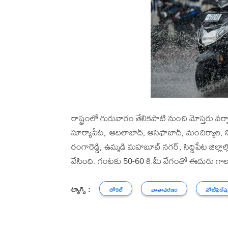
రాష్ట్రంలో గురువారం తేలికపాటి నుంచి మోస్తరు వ
సూర్యాపేట, ఆదిలాబాద్, ఆసిఫాబాద్, మంచిర్యాల, న
రంగారెడ్డి, ఉమ్మడి మహబూబ్ నగర్, సిద్దిపేట జ
వేసింది. గంటకు 50-60 కి.మీ వేగంతో ఈదురు గాలుల
ట్యాగ్స్ :
లోకల్
వాతావరణం
నోటిఫికేష