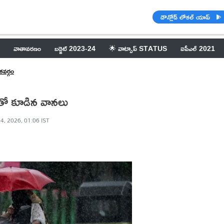
డౌన్లోడ్ లోకల్ యాప్
వాతావరణం
బడ్జెట్ 2023-24
🌟 వాట్సాప్ STATUS
ఐపీఎల్ 2021
వర్గం
లతో కూడిన వానలు
4, 2026, 01:06 IST