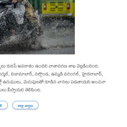
ర్షాలు కురిసే అవకాశం ఉందని వాతావరణ శాఖ వెల్లడించింది.
ిర్మల్, నిజామాబాద్, నల్గొండ, ఉమ్మడి వరంగల్, హైదరాబాద్,
ిల్లాల్లో ఉరుములు, మెరుపులతో కూడిన వానలు పడతాయని అంచనా
ు వీస్తాయని తెలిపింది.
న్
జిల్లా వార్తలు