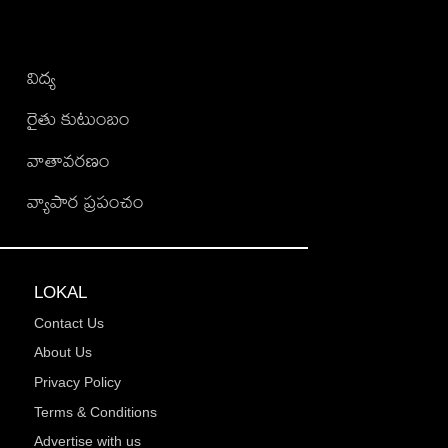
విద్య
రైతు కుటుంబం
వాతావరణం
వ్యాపార ప్రపంచం
LOKAL
Contact Us
About Us
Privacy Policy
Terms & Conditions
Advertise with us