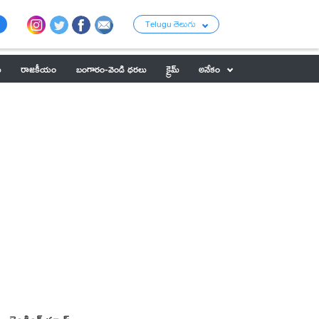
Telugu తెలుగు
ు
రాజకీయం
బంగారం-వెండి ధరలు
క్రైమ్
అనేకం