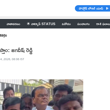
డౌన్లోడ్ లోకల్ యాప్
వాతావరణం
🌟 వాట్సాప్ STATUS
వినోదం
పంచాంగం
రాశి ఫలాల
వర్గం
ాం: జగదీష్ రెడ్డి
4, 2026, 08:06 IST