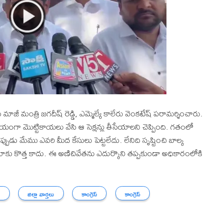
ాజీ మంత్రి జగదీష్ రెడ్డి, ఎమ్మెల్యే కాలేరు వెంకటేష్ పరామర్శించారు.
్వయంగా మొట్టికాయలు వేసి ఆ సెక్షన్లు తీసేయాలని చెప్పింది. గతంలో
ుడు మేము ఎవరి మీద కేసులు పెట్టలేదు. లేనిది సృష్టించి బాల్క
ు మాకు కొత్త కాదు. ఈ అణిచివేతను ఎదుర్కొని తప్పకుండా అధికారంలోకి
్
జిల్లా వార్తలు
కాంగ్రెస్
కాంగ్రెస్