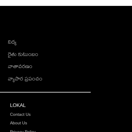
విద్య
రైతు కుటుంబం
వాతావరణం
వ్యాపార ప్రపంచం
LOKAL
Contact Us
About Us
Privacy Policy