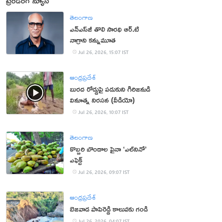
ట్రెండింగ్ న్యూస్
తెలంగాణ
ఎన్‌ఎస్‌జీ తొలి సారథి ఆర్‌.టి
నాగ్రాని కన్నుమూత
Jul 26, 2026, 15:07 IST
ఆంధ్రప్రదేశ్
బురద రోడ్డుపై పడుకుని గిరిజనుడి
వినూత్న నిరసన (వీడియో)
Jul 26, 2026, 10:07 IST
తెలంగాణ
కొబ్బరి బొండాల పైనా ‘ఎల్‌నినో’
ఎఫెక్ట్‌
Jul 26, 2026, 09:07 IST
ఆంధ్రప్రదేశ్
బెజవాడ పాపిరెడ్డి కాలువకు గండి
Jul 26, 2026, 04:07 IST