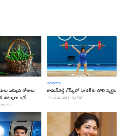
తెలంగాణ
యలు ఎక్కువ రోజులు
కామన్‌వెల్త్ గేమ్స్‌లో భారత్‌కు తొలి స్వర్ణం
 చిట్కాలు ఇవే
Jul 26, 2026, 15:07 IST
 15:07 IST