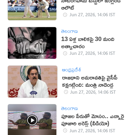
నాటింగ్‌హమ్ టెస్టులో ఇంగ్లండ్
ఆలౌట్
Jun 27, 2026, 14:06 IST
తెలంగాణ
13 ఏళ్ల బాలికపై 30 మంది
అత్యాచారం
Jun 27, 2026, 14:06 IST
ఆంధ్రప్రదేశ్
రాజధాని అమరావతిపై వైసీపీ
కక్షగట్టింది: మంత్రి నాదెండ్ల
Jun 27, 2026, 14:06 IST
తెలంగాణ
పూజల పేరుతో మోసం.. ఎన్నారై
పూజారి అరెస్ట్ (వీడియో)
Jun 27, 2026, 14:06 IST