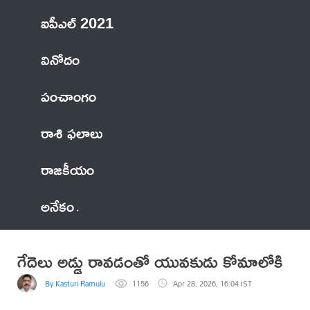
ఐపీఎల్ 2021
వినోదం
పంచాంగం
రాశి ఫలాలు
రాజకీయం
అనేకం
గేదెలు అడ్డు రావడంతో యువకుడు కోమాలోకి
By Kasturi Ramulu
1156
Apr 28, 2026, 16:04 IST