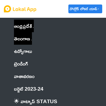
డౌన్లోడ్ లోకల్ యాప్
ఆంధ్రప్రదేశ్
తెలంగాణ
ఉద్యోగాలు
ట్రెండింగ్
వాతావరణం
బడ్జెట్ 2023-24
🌟 వాట్సాప్ STATUS