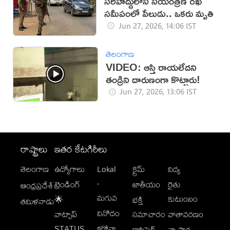
సరిహద్దులోని నియంత్రణ రేఖ
సమీపంలో పేలుడు.. ఒకరు మృతి
Jun 27, 2026, 14:06 IST
తెలంగాణ
VIDEO: ఆస్తి రాయలేదని
తండ్రిని దారుణంగా కొట్టారు!
Jun 27, 2026, 13:06 IST
రాష్ట్రాలు
ఇతర కేటగిరీలు
తెలంగాణ
ఉద్యోగాలు
Lokal
క్రైమ్
విద్య
-
ట్రెండింగ్
జాతీయం
రైతు
ఆంధ్రప్రదేశ్
మగువ
కుటుంబం
🌟
భక్తి
తమిళనాడు
వినోదం
వాట్సాప్
సమాచారం
వాతావరణం
STATUS
కరోనా
క్లాసిఫైడ్స్
వ్యాపార