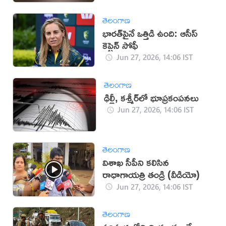
తెలంగాణ
భారత్‌పైనే ఒత్తిడి ఉంది: ఆసీస్
కెప్టెన్ సోఫీ
Jun 27, 2026, 14:06 IST
తెలంగాణ
ఢిల్లీ, కశ్మీర్‌లో భూప్రకంపనలు
Jun 27, 2026, 14:06 IST
తెలంగాణ
విశాఖ సీపీని కలిసిన
రాధాగాయత్రి తండ్రి (వీడియో)
Jun 27, 2026, 14:06 IST
తెలంగాణ