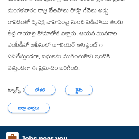
మంగళవారం రాత్రి బేతవోలు రోడ్లో గేదెలు అడ్డు
రావడంతో ద్విచక్ర వాహనంపై నుంచి పడిపోయి తలకు
తీవ్ర గాయాలై కోమాలోకి వెళ్లారు. ఆయన మునగాల
ఎంపీడీవో ఆఫీసులో జూనియర్ అసిస్టెంట్ గా
పనిచేస్తుండగా, విధులను ముగించుకొని ఇంటికి
వెళ్తుండగా ఈ ప్రమాదం జరిగింది.
ట్యాగ్స్ :
లోకల్
క్రైమ్
జిల్లా వార్తలు
Jobs near you