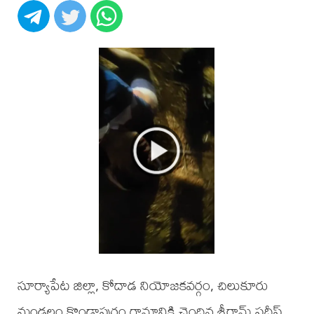
సూర్యాపేట జిల్లా, కోదాడ నియోజకవర్గం, చిలుకూరు
మండలం కొండాపురం గ్రామానికి చెందిన శ్రీరామ్ ప్రదీప్