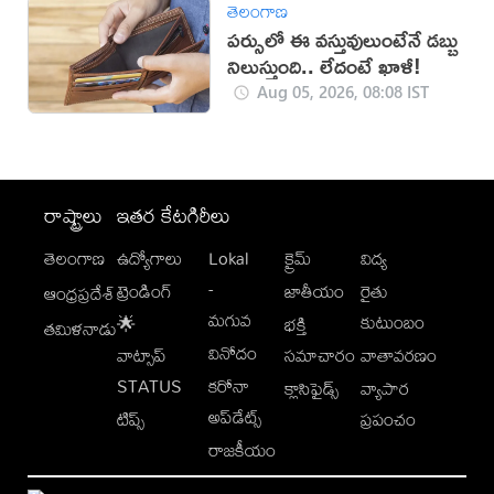
తెలంగాణ
పర్సులో ఈ వస్తువులుంటేనే డబ్బు
నిలుస్తుంది.. లేదంటే ఖాళీ!
Aug 05, 2026, 08:08 IST
రాష్ట్రాలు
ఇతర కేటగిరీలు
తెలంగాణ
ఉద్యోగాలు
Lokal
క్రైమ్
విద్య
-
ట్రెండింగ్
జాతీయం
రైతు
ఆంధ్రప్రదేశ్
మగువ
కుటుంబం
🌟
భక్తి
తమిళనాడు
వినోదం
వాట్సాప్
సమాచారం
వాతావరణం
STATUS
కరోనా
క్లాసిఫైడ్స్
వ్యాపార
అప్‌డేట్స్
టిప్స్
ప్రపంచం
రాజకీయం