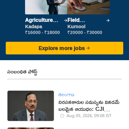
Agriculture
Field
Labour
Marketing
Kadapa
Kurnool
Executive
₹16000 - ₹18000
₹20000 - ₹30000
Explore more jobs
సంబంధిత పోస్ట్
తెలంగాణ
నిరసనకారుల సమస్యను వినడమే
బలమైన ఆయుధం: CJI
సూర్యకాంత్
Aug 05, 2026, 09:08 IST