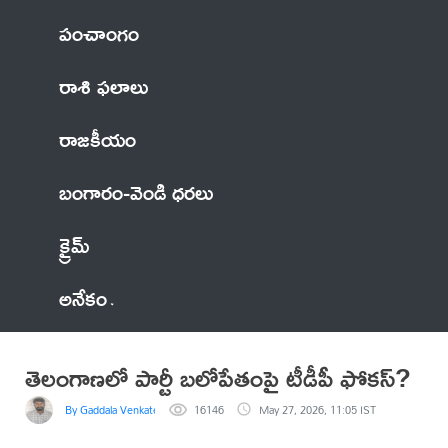
పంచాంగం
రాశి ఫలాలు
రాజకీయం
బంగారం-వెండి ధరలు
క్రైమ్
అనేకం
తెలంగాణలో పార్టీ బలోపేతంపై టీడీపీ ఫోకస్?
By Gaddala VenkateswaraRao
16146
May 27, 2026, 11:05 IST