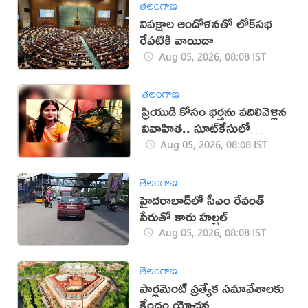
తెలంగాణ
విపక్షాల ఆందోళనతో లోక్‌సభ
రేపటికి వాయిదా
Aug 05, 2026, 08:08 IST
తెలంగాణ
ప్రియుడి కోసం భర్తను వదిలివెళ్లిన
వివాహిత.. సూట్‌కేసులో
మృతదేహం
Aug 05, 2026, 08:08 IST
తెలంగాణ
హైదరాబాద్‌లో సీఎం రేవంత్
పేరుతో కారు హల్చల్
Aug 05, 2026, 08:08 IST
తెలంగాణ
పార్లమెంట్‌ ప్రత్యేక సమావేశాలకు
కేంద్రం యోచన