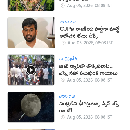
Aug 05, 2026, 08:08 IST
తెలంగాణ
CJPని రాజకీయ పార్టీగా మార్చే
ఆలోచన లేదు: దీప్కే
Aug 05, 2026, 08:08 IST
ఆంధ్రప్రదేశ్
జగన్ ర్యాలీలో తొక్కిసలాట..
ఎస్సై సహా పలువురికి గాయాలు
Aug 05, 2026, 08:08 IST
తెలంగాణ
చంద్రుడిని ఢీకొట్టనున్న స్పేస్‌ఎక్స్
రాకెట్!
Aug 05, 2026, 08:08 IST