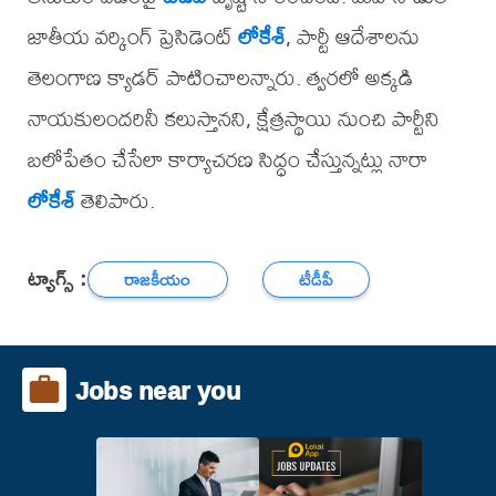
జాతీయ వర్కింగ్ ప్రెసిడెంట్
లోకేశ్
, పార్టీ ఆదేశాలను
తెలంగాణ క్యాడర్ పాటించాలన్నారు. త్వరలో అక్కడి
నాయకులందరినీ కలుస్తానని, క్షేత్రస్థాయి నుంచి పార్టీని
బలోపేతం చేసేలా కార్యాచరణ సిద్ధం చేస్తున్నట్లు నారా
లోకేశ్
తెలిపారు.
ట్యాగ్స్ :
రాజకీయం
టీడీపీ
Jobs near you