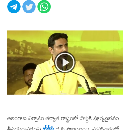
తెలంగాణ ఏర్పాటు తర్వాత రాష్ట్రంలో పార్టీకి పూర్వవైభవం
తీసుకురావడంపై
టీడీపీ
దృష్టి సారించింది. మహానాడులో