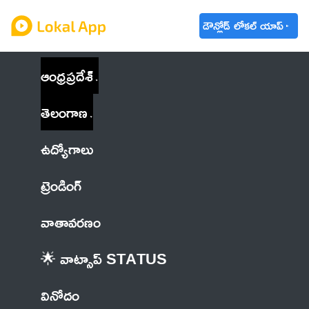
డౌన్లోడ్ లోకల్ యాప్
ఆంధ్రప్రదేశ్
తెలంగాణ
ఉద్యోగాలు
ట్రెండింగ్
వాతావరణం
🌟 వాట్సాప్ STATUS
వినోదం