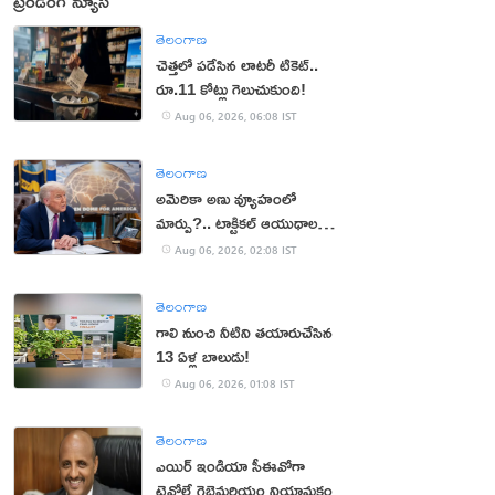
ట్రెండింగ్ న్యూస్
తెలంగాణ
చెత్తలో పడేసిన లాటరీ టికెట్..
రూ.11 కోట్లు గెలుచుకుంది!
Aug 06, 2026, 06:08 IST
తెలంగాణ
అమెరికా అణు వ్యూహంలో
మార్పు?.. టాక్టికల్ ఆయుధాలకు
ప్రాధాన్యం!
Aug 06, 2026, 02:08 IST
తెలంగాణ
గాలి నుంచి నీటిని తయారుచేసిన
13 ఏళ్ల బాలుడు!
Aug 06, 2026, 01:08 IST
తెలంగాణ
ఎయిర్ ఇండియా సీఈవోగా
టెవోల్డే గెబ్రెమరియం నియామకం