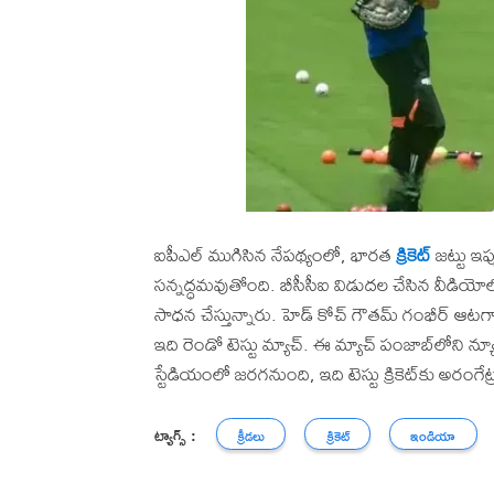
ఐపీఎల్ ముగిసిన నేపథ్యంలో, భారత
క్రికెట్
జట్టు ఇప్
సన్నద్ధమవుతోంది. బీసీసీఐ విడుదల చేసిన వీడియోలో 
సాధన చేస్తున్నారు. హెడ్ కోచ్ గౌతమ్ గంభీర్ ఆటగ
ఇది రెండో టెస్టు మ్యాచ్. ఈ మ్యాచ్ పంజాబ్‌లోని 
స్టేడియంలో జరగనుంది, ఇది టెస్టు క్రికెట్‌కు 
ట్యాగ్స్ :
క్రీడలు
క్రికెట్
ఇండియా