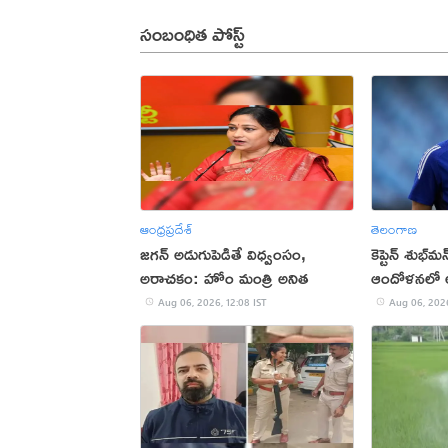
సంబంధిత పోస్ట్
ఆంధ్రప్రదేశ్
తెలంగాణ
జగన్ అడుగుపెడితే విధ్వంసం,
కెప్టెన్ శుభ్‌
అరాచకం: హోం మంత్రి అనిత
ఆందోళనలో 
Aug 06, 2026, 12:08 IST
Aug 06, 2026