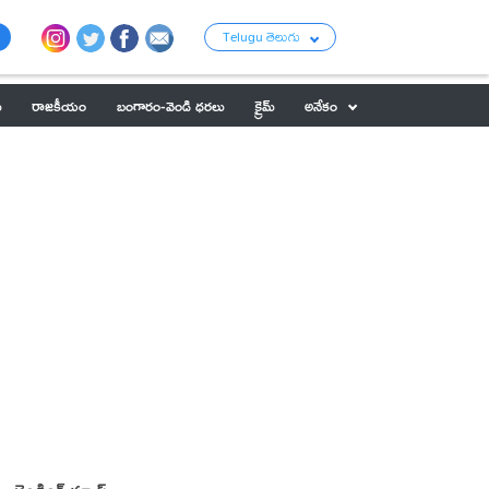
Telugu తెలుగు
ు
రాజకీయం
బంగారం-వెండి ధరలు
క్రైమ్
అనేకం