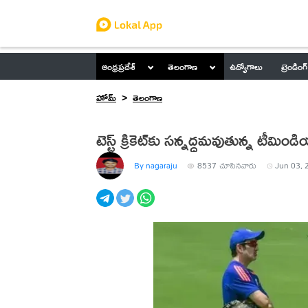
ఆంధ్రప్రదేశ్
తెలంగాణ
ఉద్యోగాలు
ట్రెండింగ్
హోమ్
తెలంగాణ
టెస్ట్ క్రికెట్‌కు సన్నద్దమవుతున్న టీమి
By nagaraju
8537
చూసినవారు
Jun 03, 