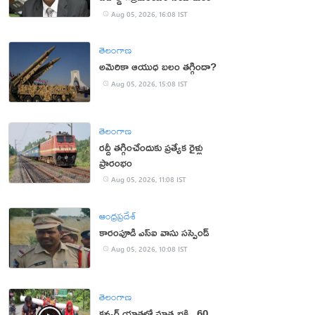
Aug 05, 2026, 16:08 IST
తెలంగాణ
అమెరికా ఆయుధ బలం తగ్గిందా?
Aug 05, 2026, 15:08 IST
తెలంగాణ
రద్దీ తగ్గించేందుకు ప్రత్యేక రైళ్లు
ప్రారంభం
Aug 05, 2026, 11:08 IST
ఆంధ్రప్రదేశ్
కారంపూడి ఎస్ఐ వాసు స‌స్పెండ్‌
Aug 05, 2026, 10:08 IST
తెలంగాణ
కన్వర్ యాత్రలో మాతృభక్తి.. 60