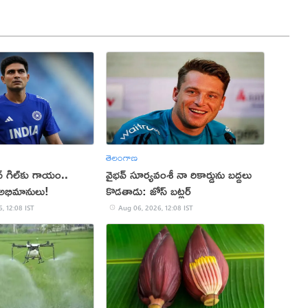
తెలంగాణ
మన్ గిల్‌కు గాయం..
వైభ‌వ్ సూర్య‌వంశీ నా రికార్డును బ‌ద్ద‌లు
అభిమానులు!
కొడ‌తాడు: జోస్ బ‌ట్ల‌ర్
, 12:08 IST
Aug 06, 2026, 12:08 IST