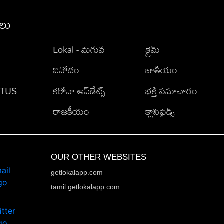
ీలు
Lokal - మగువ
క్రైమ్
వినోదం
జాతీయం
TATUS
కరోనా అప్‌డేట్స్
భక్తి సమాచారం
రాజకీయం
క్లాసిఫైడ్స్
OUR OTHER WEBSITES
getlokalapp.com
tamil.getlokalapp.com