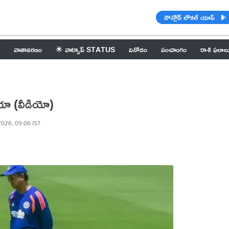
డౌన్లోడ్ లోకల్ యాప్
వాతావరణం
🌟 వాట్సాప్ STATUS
వినోదం
పంచాంగం
రాశి ఫలాల
ండియా (వీడియో)
2026, 09:06 IST