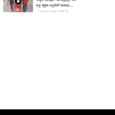
ఏళ్ల తల్లిని పల్లకిలో మోసిన
కొడుకు, కోడలు!
Aug 05, 2026, 07:08 IST