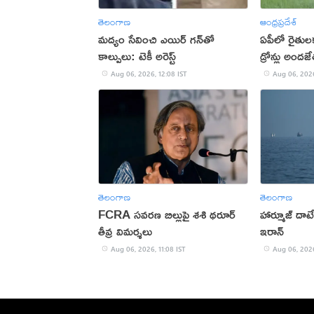
తెలంగాణ
ఆంధ్రప్రదేశ్
మద్యం సేవించి ఎయిర్ గన్‌తో
ఏపీలో రైతులక
కాల్పులు: టెకీ అరెస్ట్
డ్రోన్లు అందజ
Aug 06, 2026, 12:08 IST
Aug 06, 2026
తెలంగాణ
తెలంగాణ
FCRA సవరణ బిల్లుపై శశి థరూర్
హార్మూజ్ దాట
తీవ్ర విమర్శలు
ఇరాన్
Aug 06, 2026, 11:08 IST
Aug 06, 2026