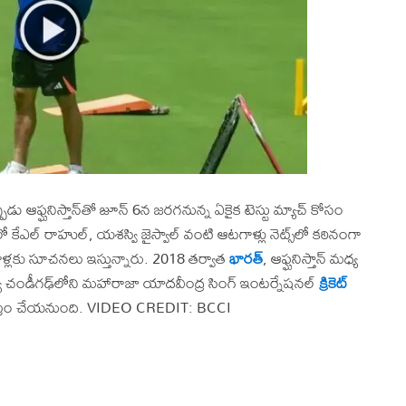
పుడు ఆఫ్ఘనిస్తాన్‌తో జూన్ 6న జరగనున్న ఏకైక టెస్టు మ్యాచ్ కోసం
కేఎల్ రాహుల్, యశస్వి జైస్వాల్ వంటి ఆటగాళ్లు నెట్స్‌లో కఠినంగా
ాళ్లకు సూచనలు ఇస్తున్నారు. 2018 తర్వాత
భారత్
, ఆఫ్ఘనిస్తాన్ మధ్య
న్యూ చండీగఢ్‌లోని మహారాజా యాదవీంద్ర సింగ్ ఇంటర్నేషనల్
క్రికెట్
అరంగేట్రం చేయనుంది. VIDEO CREDIT: BCCI