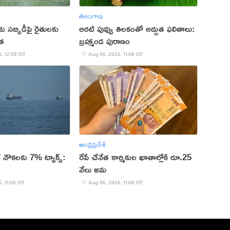
తెలంగాణ
ు సబ్సిడీపై రైతులకు
అరటి పువ్వు తిలకంతో అద్భుత ఫలితాలు:
ేత
బ్రహ్మాండ పురాణం
, 12:08 IST
Aug 06, 2026, 11:08 IST
ఆంధ్రప్రదేశ్
ే నౌకలకు 7% ట్యాక్స్:
రేపే చేనేత కార్మికుల ఖాతాల్లోకి రూ.25
వేలు జమ
, 11:08 IST
Aug 06, 2026, 11:08 IST