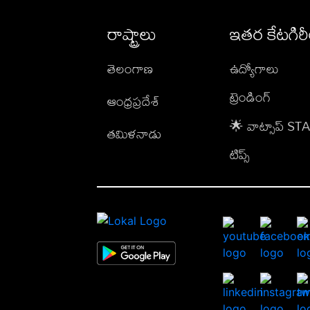
రాష్ట్రాలు
ఇతర కేటగిర
తెలంగాణ
ఉద్యోగాలు
ట్రెండింగ్
ఆంధ్రప్రదేశ్
🌟 వాట్సాప్ S
తమిళనాడు
టిప్స్