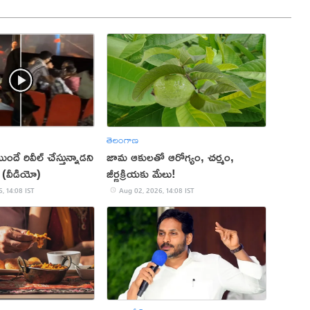
తెలంగాణ
ుందే రివీల్ చేస్తున్నాడని
జామ ఆకులతో ఆరోగ్యం, చర్మం,
 (వీడియో)
జీర్ణక్రియకు మేలు!
, 14:08 IST
Aug 02, 2026, 14:08 IST