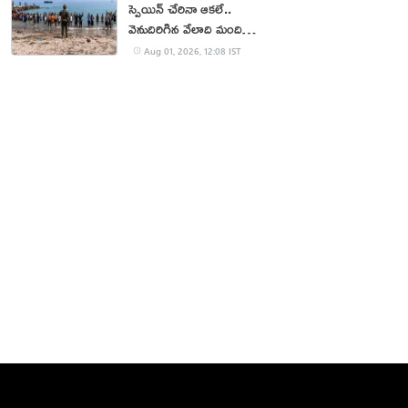
స్పెయిన్ చేరినా ఆకలే..
వెనుదిరిగిన వేలాది మంది
వలసదారులు
Aug 01, 2026, 12:08 IST