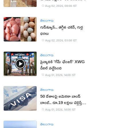
Aug 02, 2026, 08:08 IST
తెలంగాణ
గుడ్‌న్యూస్.. తగ్గిన చికెన్, గుడ్ల
ధరలు
Aug 02, 2026, 03:08 IST
తెలంగాణ
సైన్యానికి 'గేమ్ ఛేంజర్' XWG
డీజిల్ వచ్చేసింది
Aug 01, 2026, 14:08 IST
తెలంగాణ
50 దేశాలపై అమెరికా బాండ్
బాంబ్.. రూ.19 లక్షలు చెల్లిస్తేనే
వీసా!
Aug 01, 2026, 14:08 IST
తెలంగాణ