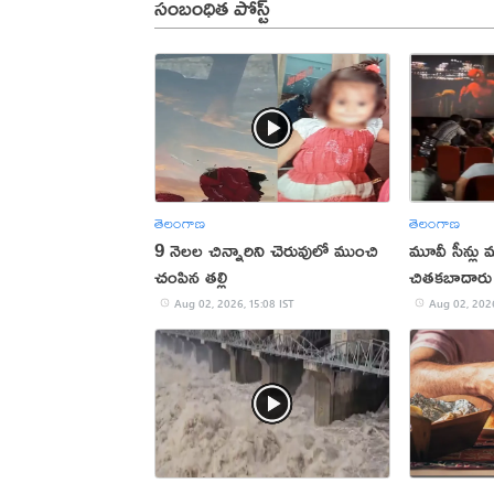
సంబంధిత పోస్ట్
తెలంగాణ
తెలంగాణ
9 నెలల చిన్నారిని చెరువులో ముంచి
మూవీ సీన్లు మ
చంపిన తల్లి
చితకబాదారు
Aug 02, 2026, 15:08 IST
Aug 02, 2026