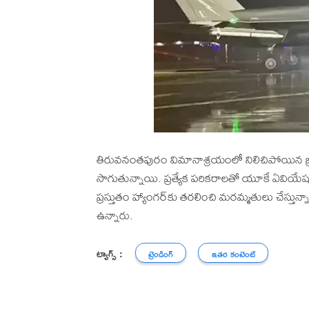
తిరువనంతపురం విమానాశ్రయంలో నిలిచిపోయిన బ్రి
సాగుతున్నాయి. ప్రత్యేక పరికరాలతో యూకే ఏవియే
ప్రస్తుతం హ్యాంగర్‌కు తరలించి మరమ్మతులు చేస్తున
ఉన్నారు.
ట్యాగ్స్ :
ట్రెండింగ్
ఇతర కంటెంట్