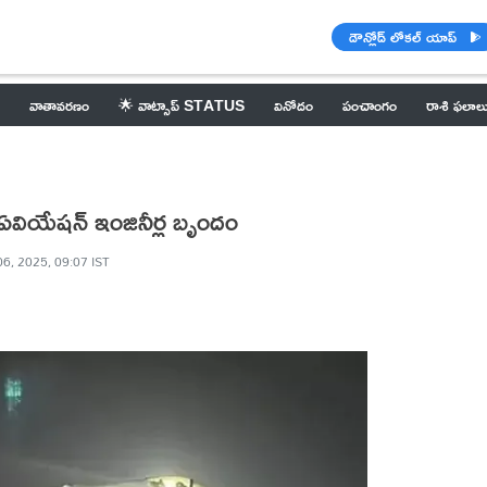
డౌన్లోడ్ లోకల్ యాప్
వాతావరణం
🌟 వాట్సాప్ STATUS
వినోదం
పంచాంగం
రాశి ఫలాల
 ఏవియేషన్ ఇంజినీర్ల బృందం
06, 2025, 09:07 IST