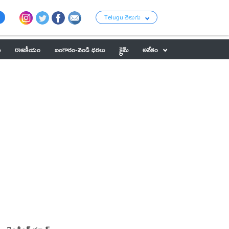
Telugu తెలుగు
ు
రాజకీయం
బంగారం-వెండి ధరలు
క్రైమ్
అనేకం