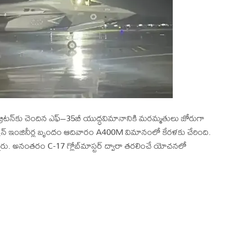
టన్‌కు చెందిన ఎఫ్‌–35బీ యుద్ధవిమానానికి మరమ్మతులు జోరుగా
షన్‌ ఇంజినీర్ల బృందం ఆదివారం A400M విమానంలో కేరళకు చేరింది.
్నారు. అనంతరం C-17 గ్లోబ్‌మాస్టర్‌ ద్వారా తరలించే యోచనలో