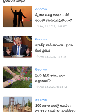
ట్రెండింగ్ న్యూస్
తెలంగాణ
స్నేహం పవిత్ర బంధం - నేటి
తరంలో కనుమరుగవుతోందా?
Aug 02, 2026, 12:08 IST
తెలంగాణ
ఇరాన్‌పై దాడి వాయిదా.. ట్రంప్
కీలక ప్రకటన
Aug 02, 2026, 11:08 IST
తెలంగాణ
ఫ్రెండ్ షిప్‌డే అసలు ఎలా
వచ్చిందంటే?
Aug 02, 2026, 09:08 IST
తెలంగాణ
100 గజాల ఇంట్లో నివాసం:
రూ.11 లక్షలతో కల నెరవేరేనా?