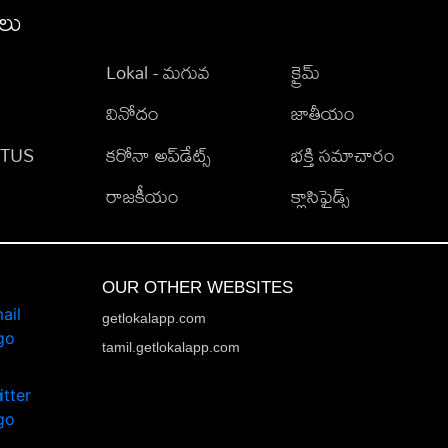
ీలు
Lokal - మగువ
క్రైమ్
వినోదం
జాతీయం
TATUS
కరోనా అప్‌డేట్స్
భక్తి సమాచారం
రాజకీయం
క్లాసిఫైడ్స్
OUR OTHER WEBSITES
getlokalapp.com
tamil.getlokalapp.com