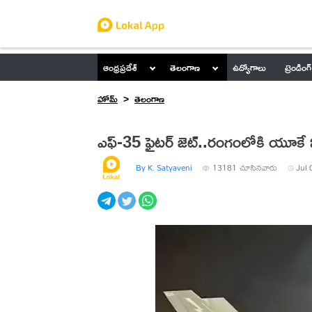
ఆంధ్రప్రదేశ్
తెలంగాణ
ఉద్యోగాలు
ట్రెండింగ్
హోమ్
తెలంగాణ
ఎఫ్‌-35 ఫైటర్‌ జెట్‌..రంగంలోకి యూకే
By K. Satyaveni
13181
చూసినవారు
Jul 