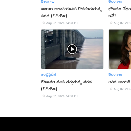
తెలంగాణ
తెలంగాణ
జూరాల జలాశయానికి కొనసాగుతున్న
భోజనం వేగంగ
వరద (వీడియో)
ఇవే!
Aug 02, 2026, 14:08 IST
Aug 02, 2026
ఆంధ్రప్రదేశ్
తెలంగాణ
గోదావరి నదికి తగ్గుతున్న వరద
రితిక నాయక్ హ్
(వీడియో)
Aug 02, 2026
Aug 02, 2026, 14:08 IST