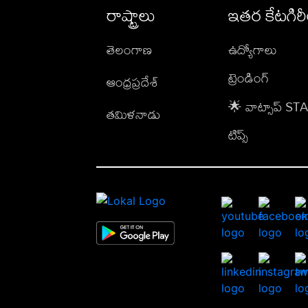
రాష్ట్రాలు
ఇతర కేటగిర
తెలంగాణ
ఉద్యోగాలు
ట్రెండింగ్
ఆంధ్రప్రదేశ్
🌟 వాట్సాప్ S
తమిళనాడు
టిప్స్