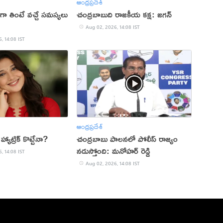
ఆంధ్రప్రదేశ్
ా తింటే వచ్చే సమస్యలు
చంద్రబాబుది రాజకీయ కక్ష: జగన్
Aug 02, 2026, 14:08 IST
, 14:08 IST
ఆంధ్రప్రదేశ్
యాట్రిక్ కొట్టేనా?
చంద్రబాబు పాలనలో పోలీస్ రాజ్యం
నడుస్తోంది: మనోహర్ రెడ్డి
, 14:08 IST
Aug 02, 2026, 14:08 IST