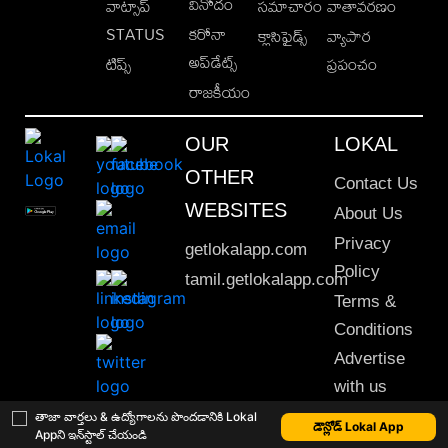
వినోదం
వాట్సాప్
సమాచారం
వాతావరణం
STATUS
కరోనా
క్లాసిఫైడ్స్
వ్యాపార
అప్‌డేట్స్
టిప్స్
ప్రపంచం
రాజకీయం
OUR
LOKAL
OTHER
Contact Us
WEBSITES
About Us
Privacy
getlokalapp.com
Policy
tamil.getlokalapp.com
Terms &
Conditions
Advertise
with us
Sitemap
తాజా వార్తలు & ఉద్యోగాలను పొందడానికి Lokal
డౌన్లోడ్ Lokal App
Appని ఇన్‌స్టాల్ చేయండి
This material may not be published, transmitted, rewritten or redistributed. © 2020 Lokal App. All rights reserved.