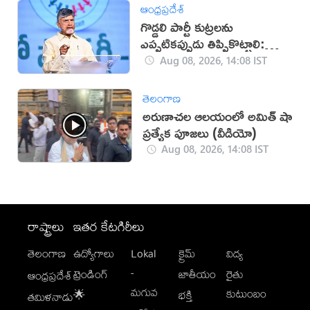
ఆంధ్రప్రదేశ్
గొడ్డలి పార్టీ కుట్రలను
ఎప్పటికప్పుడు తిప్పికొట్టాలి:
చంద్రబాబు
Aug 08, 2026, 14:08 IST
తెలంగాణ
అరుణాచల ఆలయంలో అమిత్ షా
ప్రత్యేక పూజలు (వీడియో)
Aug 08, 2026, 14:08 IST
రాష్ట్రాలు
ఇతర కేటగిరీలు
తెలంగాణ
ఉద్యోగాలు
Lokal
క్రైమ్
విద్య
-
ట్రెండింగ్
జాతీయం
రైతు
ఆంధ్రప్రదేశ్
మగువ
కుటుంబం
🌟
భక్తి
తమిళనాడు