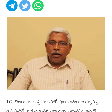
TG: తెలంగాణ రాష్ట్ర సాధనలో ప్రజలందరి భాగస్వామ్యం
ఉన్నప్పటికీ, ఒక వ్యక్తి వల్లే తెలంగాణ వచ్చినట్లు అప్పటి