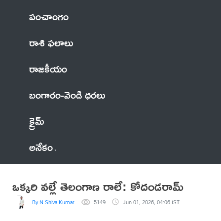
పంచాంగం
రాశి ఫలాలు
రాజకీయం
బంగారం-వెండి ధరలు
క్రైమ్
అనేకం
ఒక్కరి వల్లే తెలంగాణ రాలే: కోదండరామ్
By N Shiva Kumar
5149
Jun 01, 2026, 04:06 IST