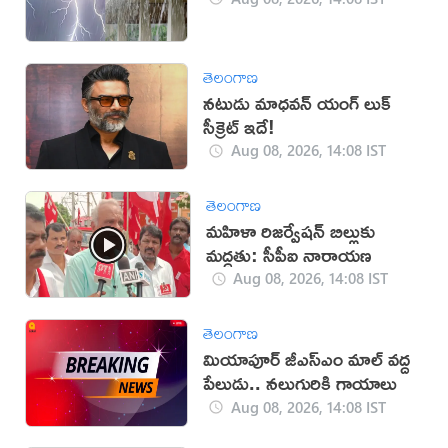
తెలంగాణ
నటుడు మాధవన్ యంగ్ లుక్
సీక్రెట్ ఇదే!
Aug 08, 2026, 14:08 IST
తెలంగాణ
మహిళా రిజర్వేషన్ బిల్లుకు
మద్దతు: సీపీఐ నారాయణ
Aug 08, 2026, 14:08 IST
తెలంగాణ
మియాపూర్‌ జీఎస్‌ఎం మాల్‌ వద్ద
పేలుడు.. నలుగురికి గాయాలు
Aug 08, 2026, 14:08 IST