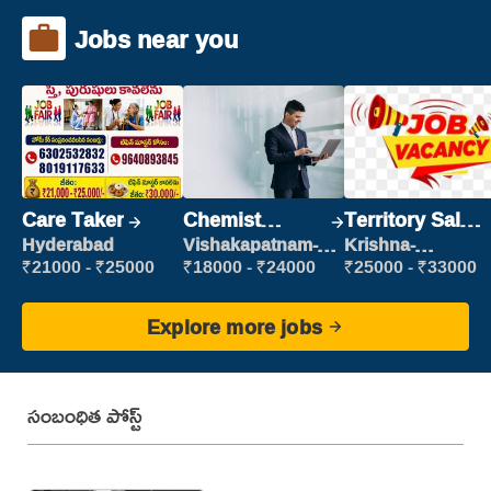
Jobs near you
Care Taker
Chemist
Territory Sales
Production
Manager
Hyderabad
Vishakapatnam-
Krishna-
new
vijayawada
Executive
₹21000 - ₹25000
₹18000 - ₹24000
₹25000 - ₹33000
Explore more jobs
సంబంధిత పోస్ట్