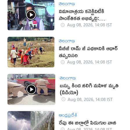
తెలంగాణ
విమానాశ్రయ కనెక్టివిటీకి
సాంకేతికత అభివృద్ధి:
రామ్మోహన్ నాయుడు
Aug 08, 2026, 14:08 IST
తెలంగాణ
వీబీజీ రామ్ జీ పథకానికి ఆధార్
తప్పనిసరి
Aug 08, 2026, 14:08 IST
తెలంగాణ
బస్సు కింద నలిగి మహిళ మృతి
(వీడియో)
Aug 08, 2026, 14:08 IST
ఆంధ్రప్రదేశ్
రేపు ఈ జిల్లాల్లో పిడుగుల వాన
Aug 08, 2026, 14:08 IST