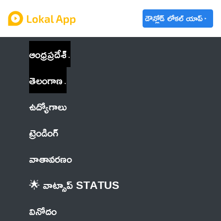
డౌన్లోడ్ లోకల్ యాప్
ఆంధ్రప్రదేశ్
తెలంగాణ
ఉద్యోగాలు
ట్రెండింగ్
వాతావరణం
🌟 వాట్సాప్ STATUS
వినోదం