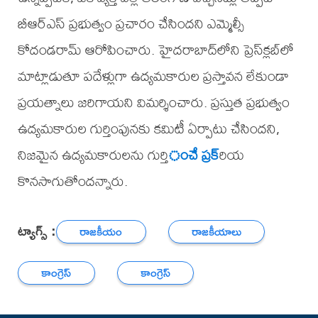
బీఆర్ఎస్ ప్రభుత్వం ప్రచారం చేసిందని ఎమ్మెల్సీ
కోదండరామ్ ఆరోపించారు. హైదరాబాద్‌లోని ప్రెస్‌క్లబ్‌లో
మాట్లాడుతూ పదేళ్లుగా ఉద్యమకారుల ప్రస్తావన లేకుండా
ప్రయత్నాలు జరిగాయని విమర్శించారు. ప్రస్తుత ప్రభుత్వం
ఉద్యమకారుల గుర్తింపునకు కమిటీ ఏర్పాటు చేసిందని,
నిజమైన ఉద్యమకారులను గుర్తి
ంచే ప్రక్
రియ
కొనసాగుతోందన్నారు.
ట్యాగ్స్ :
రాజకీయం
రాజకీయాలు
కాంగ్రెస్
కాంగ్రెస్