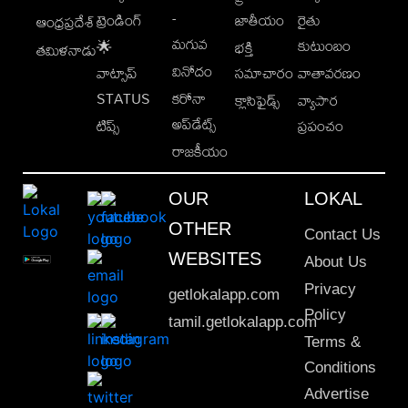
-
ట్రెండింగ్
జాతీయం
రైతు
ఆంధ్రప్రదేశ్
మగువ
కుటుంబం
🌟
భక్తి
తమిళనాడు
వినోదం
వాట్సాప్
సమాచారం
వాతావరణం
STATUS
కరోనా
క్లాసిఫైడ్స్
వ్యాపార
అప్‌డేట్స్
టిప్స్
ప్రపంచం
రాజకీయం
OUR
LOKAL
OTHER
Contact Us
WEBSITES
About Us
Privacy
getlokalapp.com
Policy
tamil.getlokalapp.com
Terms &
Conditions
Advertise