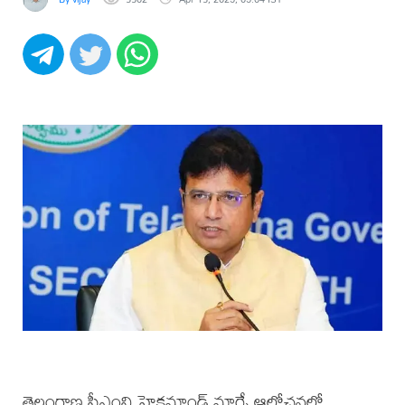
తెలంగాణ సీఎంని హైకమాండ్ మార్చే ఆలోచనలో