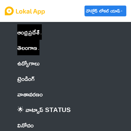
డౌన్లోడ్ లోకల్ యాప్
ఆంధ్రప్రదేశ్
తెలంగాణ
ఉద్యోగాలు
ట్రెండింగ్
వాతావరణం
🌟 వాట్సాప్ STATUS
వినోదం