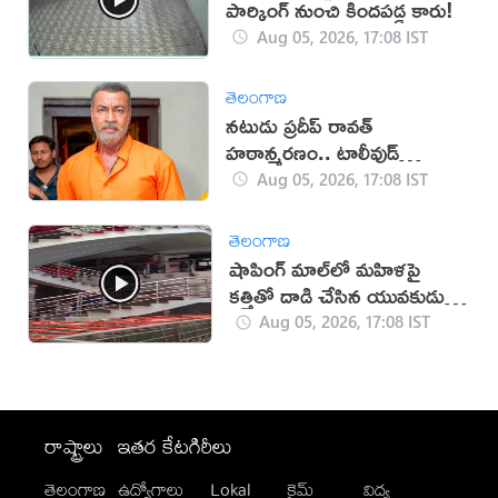
పార్కింగ్ నుంచి కిందపడ్డ కారు!
Aug 05, 2026, 17:08 IST
తెలంగాణ
నటుడు ప్రదీప్ రావత్
హఠాన్మరణం.. టాలీవుడ్
స్పందనపై విమర్శలు
Aug 05, 2026, 17:08 IST
తెలంగాణ
షాపింగ్ మాల్‌లో మహిళపై
కత్తితో దాడి చేసిన యువకుడు
(వీడియో)
Aug 05, 2026, 17:08 IST
రాష్ట్రాలు
ఇతర కేటగిరీలు
తెలంగాణ
ఉద్యోగాలు
Lokal
క్రైమ్
విద్య