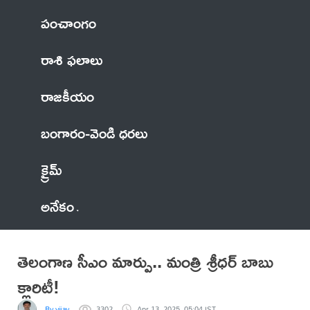
పంచాంగం
రాశి ఫలాలు
రాజకీయం
బంగారం-వెండి ధరలు
క్రైమ్
అనేకం
తెలంగాణ సీఎం మార్పు.. మంత్రి శ్రీధర్ బాబు
క్లారిటీ!
By vijay
3302
Apr 13, 2025, 05:04 IST