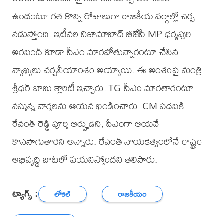
ఉందంటూ గత కొన్ని రోజులుగా రాజకీయ వర్గాల్లో చర్చ
నడుస్తోంది. ఇటీవల నిజామాబాద్ బీజేపీ MP ధర్మపురి
అరవింద్ కూడా సీఎం మారబోతున్నారంటూ చేసిన
వ్యాఖ్యలు చర్చనీయాంశం అయ్యాయి. ఈ అంశంపై మంత్రి
శ్రీధర్ బాబు క్లారిటీ ఇచ్చారు. TG సీఎం మారతారంటూ
వస్తున్న వార్తలను ఆయన ఖండించారు. CM పదవికి
రేవంత్ రెడ్డి పూర్తి అర్హుడని, సీఎంగా ఆయనే
కొనసాగుతారని అన్నారు. రేవంత్ నాయకత్వంలోనే రాష్ట్రం
అభివృద్ధి బాటలో పయనిస్తోందని తెలిపారు.
ట్యాగ్స్ :
లోకల్
రాజకీయం