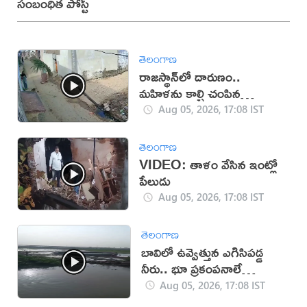
సంబంధిత పోస్ట్
తెలంగాణ
రాజస్థాన్‌లో దారుణం..
మహిళను కాల్చి చంపిన
యువకుడు (వీడియో)
Aug 05, 2026, 17:08 IST
తెలంగాణ
VIDEO: తాళం వేసిన ఇంట్లో
పేలుడు
Aug 05, 2026, 17:08 IST
తెలంగాణ
బావిలో ఉవ్వెత్తున ఎగిసిపడ్డ
నీరు.. భూ ప్రకంపనాలే
కారణమా?
Aug 05, 2026, 17:08 IST