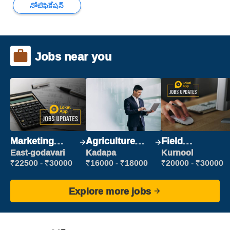
నోటిఫికేషన్
Jobs near you
Marketing
Agriculture
Field
Executive
Labour
Marketing
East-godavari
Kadapa
Kurnool
Executive
₹22500 - ₹30000
₹16000 - ₹18000
₹20000 - ₹30000
Explore more jobs