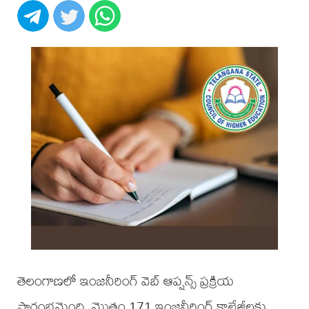
తెలంగాణలో ఇంజనీరింగ్ వెబ్ ఆప్షన్స్ ప్రక్రియ
ప్రారంభమైంది. మొత్తం 171 ఇంజనీరింగ్ కాలేజీలకు