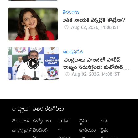
తెలంగాణ
రితిక నాయక్ హ్యాట్రిక్ కొట్టేనా?
Aug 02, 2026, 14:08 IST
ఆంధ్రప్రదేశ్
చంద్రబాబు పాలనలో పోలీస్
రాజ్యం నడుస్తోంది: మనోహర్
రెడ్డి
Aug 02, 2026, 14:08 IST
రాష్ట్రాలు
ఇతర కేటగిరీలు
తెలంగాణ
ఉద్యోగాలు
Lokal
క్రైమ్
విద్య
-
ట్రెండింగ్
జాతీయం
రైతు
ఆంధ్రప్రదేశ్
మగువ