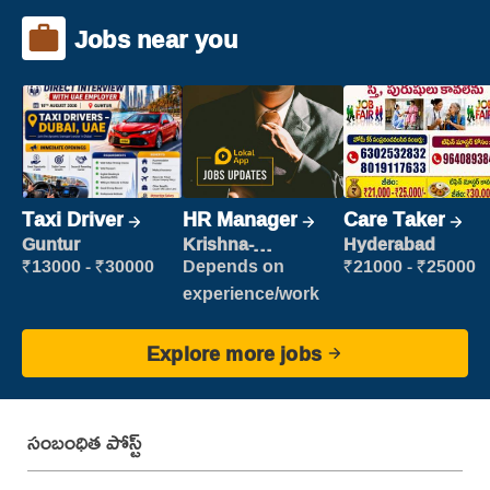
Jobs near you
Taxi Driver
HR Manager
Care Taker
Guntur
Krishna-
Hyderabad
vijayawada
₹13000 - ₹30000
Depends on
₹21000 - ₹25000
experience/work
Explore more jobs
సంబంధిత పోస్ట్