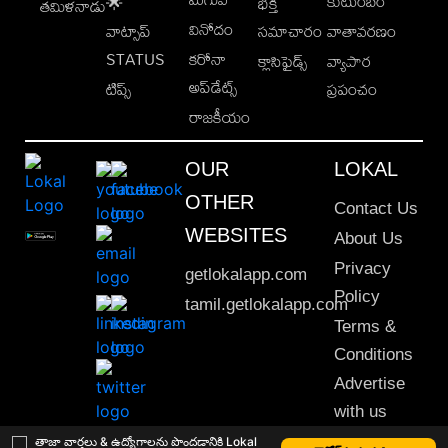
కుటుంబం
🌟
భక్తి
తమిళనాడు
వినోదం
వాట్సాప్
సమాచారం
వాతావరణం
STATUS
కరోనా
క్లాసిఫైడ్స్
వ్యాపార
అప్‌డేట్స్
టిప్స్
ప్రపంచం
రాజకీయం
OUR
LOKAL
OTHER
Contact Us
WEBSITES
About Us
Privacy
getlokalapp.com
Policy
tamil.getlokalapp.com
Terms &
Conditions
Advertise
with us
Sitemap
తాజా వార్తలు & ఉద్యోగాలను పొందడానికి Lokal