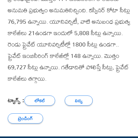
అనుమతి ప్రభుత్వం అనుమతినిచ్చింది. కన్వీనర్ కోటా సీట్లు
76,795 ఉన్నాయి. యూనివర్సిటీ, వాటి అనుబంధ ప్రభుత్వ
కాలేజీలు 21ఉండగా ఇందులో 5,808 సీట్లు ఉన్నాయి.
రెండు ప్రైవేట్ యూనివర్సిటీల్లో 1800 సీట్లు ఉండగా..
ప్రైవేట్ ఇంజనీరింగ్ కాలేజీల్లో 148 ఉన్నాయి. మొత్తం
69,727 సీట్లు ఉన్నాయి. గతేడాదితో పోలిస్తే సీట్లు, ప్రైవేట్
కాలేజీలు తగ్గాయి.
ట్యాగ్స్ :
లోకల్
విద్య
ట్రెండింగ్