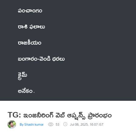
పంచాంగం
రాశి ఫలాలు
రాజకీయం
బంగారం-వెండి ధరలు
క్రైమ్
అనేకం
TG: ఇంజనీరింగ్ వెబ్ ఆప్షన్స్ ప్రారంభం
By Shashi kumar
53
Jul 06, 2025, 16:07 IST