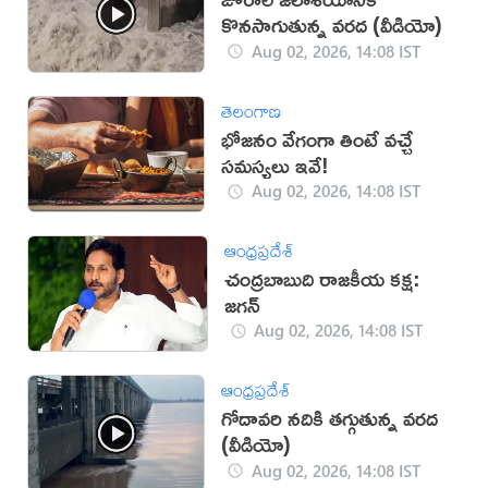
కొనసాగుతున్న వరద (వీడియో)
Aug 02, 2026, 14:08 IST
తెలంగాణ
భోజనం వేగంగా తింటే వచ్చే
సమస్యలు ఇవే!
Aug 02, 2026, 14:08 IST
ఆంధ్రప్రదేశ్
చంద్రబాబుది రాజకీయ కక్ష:
జగన్
Aug 02, 2026, 14:08 IST
ఆంధ్రప్రదేశ్
గోదావరి నదికి తగ్గుతున్న వరద
(వీడియో)
Aug 02, 2026, 14:08 IST