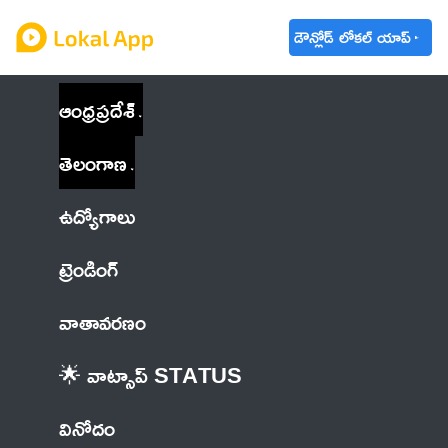
డౌన్లోడ్ లోకల్ యాప్
ఆంధ్రప్రదేశ్
తెలంగాణ
ఉద్యోగాలు
ట్రెండింగ్
వాతావరణం
🌟 వాట్సాప్ STATUS
వినోదం