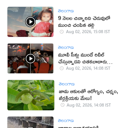
తెలంగాణ
9 నెలల చిన్నారిని చెరువులో
ముంచి చంపిన తల్లి
Aug 02, 2026, 15:08 IST
తెలంగాణ
మూవీ సీన్లు ముందే రివీల్
చేస్తున్నాడని చితకబాదారు
(వీడియో)
Aug 02, 2026, 14:08 IST
తెలంగాణ
జామ ఆకులతో ఆరోగ్యం, చర్మం,
జీర్ణక్రియకు మేలు!
Aug 02, 2026, 14:08 IST
తెలంగాణ
జూరాల జలాశయానికి