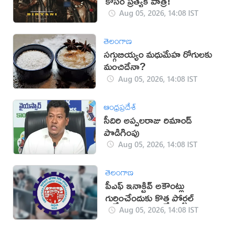
కోసం ప్రత్యేక పాత్ర!
Aug 05, 2026, 14:08 IST
తెలంగాణ
సగ్గుబియ్యం మధుమేహ రోగులకు
మంచిదేనా?
Aug 05, 2026, 14:08 IST
ఆంధ్రప్రదేశ్
సీదిరి అప్పలరాజు రిమాండ్
పొడిగింపు
Aug 05, 2026, 14:08 IST
తెలంగాణ
పీఎఫ్ ఇనాక్టివ్ అకౌంట్లు
గుర్తించేందుకు కొత్త పోర్టల్
Aug 05, 2026, 14:08 IST