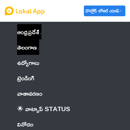
డౌన్లోడ్ లోకల్ యాప్
ఆంధ్రప్రదేశ్
తెలంగాణ
ఉద్యోగాలు
ట్రెండింగ్
వాతావరణం
🌟 వాట్సాప్ STATUS
వినోదం