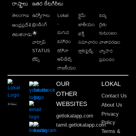
రాష్ట్రాలు
ఇతర కేటగిరీలు
తెలంగాణ
ఉద్యోగాలు
Lokal
క్రైమ్
విద్య
-
ట్రెండింగ్
జాతీయం
రైతు
ఆంధ్రప్రదేశ్
మగువ
కుటుంబం
🌟
భక్తి
తమిళనాడు
వినోదం
వాట్సాప్
సమాచారం
వాతావరణం
STATUS
కరోనా
క్లాసిఫైడ్స్
వ్యాపార
అప్‌డేట్స్
టిప్స్
ప్రపంచం
రాజకీయం
OUR
LOKAL
OTHER
Contact Us
WEBSITES
About Us
Privacy
getlokalapp.com
Policy
tamil.getlokalapp.com
Terms &