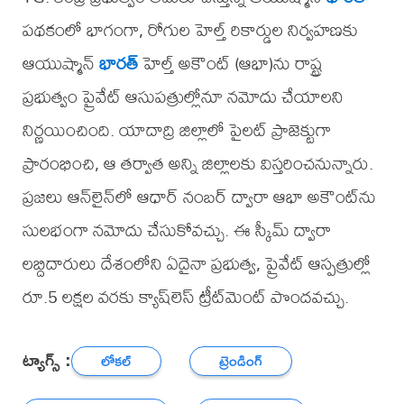
పథకంలో భాగంగా, రోగుల హెల్త్ రికార్డుల నిర్వహణకు
ఆయుష్మాన్
భారత్
హెల్త్ అకౌంట్ (ఆభా)ను రాష్ట్ర
ప్రభుత్వం ప్రైవేట్ ఆసుపత్రుల్లోనూ నమోదు చేయాలని
నిర్ణయించింది. యాదాద్రి జిల్లాలో పైలట్ ప్రాజెక్టుగా
ప్రారంభించి, ఆ తర్వాత అన్ని జిల్లాలకు విస్తరించనున్నారు.
ప్రజలు ఆన్‌లైన్‌లో ఆధార్ నంబర్ ద్వారా ఆభా అకౌంట్‌ను
సులభంగా నమోదు చేసుకోవచ్చు. ఈ స్కీమ్ ద్వారా
లబ్దిదారులు దేశంలోని ఏదైనా ప్రభుత్వ, ప్రైవేట్ ఆస్పత్రుల్లో
రూ.5 లక్షల వరకు క్యాష్‌లెస్ ట్రీట్‌మెంట్ పొందవచ్చు.
ట్యాగ్స్ :
లోకల్
ట్రెండింగ్