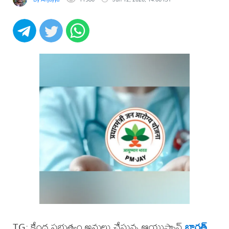
TG: కేంద్ర ప్రభుత్వం అమలు చేస్తున్న ఆయుష్మాన్
భారత్