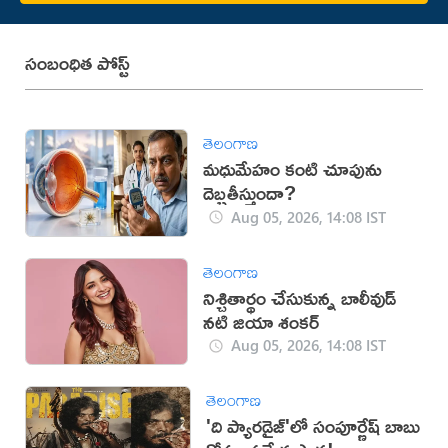
సంబంధిత పోస్ట్
తెలంగాణ
మధుమేహం కంటి చూపును
దెబ్బతీస్తుందా?
Aug 05, 2026, 14:08 IST
తెలంగాణ
నిశ్చితార్థం చేసుకున్న బాలీవుడ్
నటి జియా శంకర్
Aug 05, 2026, 14:08 IST
తెలంగాణ
'ది ప్యారడైజ్'లో సంపూర్ణేష్ బాబు