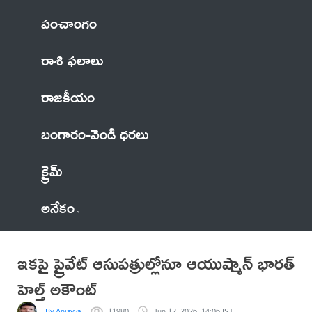
పంచాంగం
రాశి ఫలాలు
రాజకీయం
బంగారం-వెండి ధరలు
క్రైమ్
అనేకం
ఇకపై ప్రైవేట్ ఆసుపత్రుల్లోనూ ఆయుష్మాన్ భారత్
హెల్త్ అకౌంట్
By Anjayya
11980
Jun 12, 2026, 14:06 IST