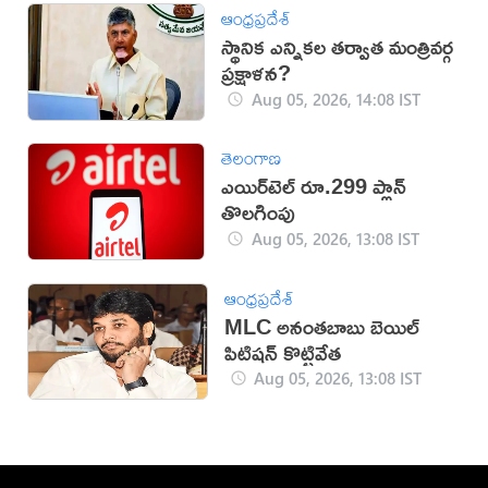
ఆంధ్రప్రదేశ్
స్థానిక ఎన్నికల తర్వాత మంత్రివర్గ
ప్రక్షాళన?
Aug 05, 2026, 14:08 IST
తెలంగాణ
ఎయిర్‌టెల్ రూ.299 ప్లాన్
తొలగింపు
Aug 05, 2026, 13:08 IST
ఆంధ్రప్రదేశ్
MLC అనంతబాబు బెయిల్
పిటిషన్ కొట్టివేత
Aug 05, 2026, 13:08 IST