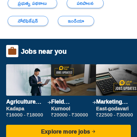
ప్రభుత్వ పథకాలు
పరిపాలన
నోటిఫికేషన్
ఇండియా
Jobs near you
Agriculture
Field
Marketing
Labour
Marketing
Executive
Kadapa
Kurnool
East-godavari
Executive
₹16000 - ₹18000
₹20000 - ₹30000
₹22500 - ₹30000
Explore more jobs