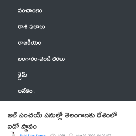
పంచాంగం
రాశి ఫలాలు
రాజకీయం
బంగారం-వెండి ధరలు
క్రైమ్
అనేకం
జల్‌‌‌‌ సంచయ్‌‌‌‌ పనుల్లో తెలంగాణకు దేశంలో
ఐదో స్థానం
By N Shiva Kumar
4969
May 29, 2026, 04:05 IST