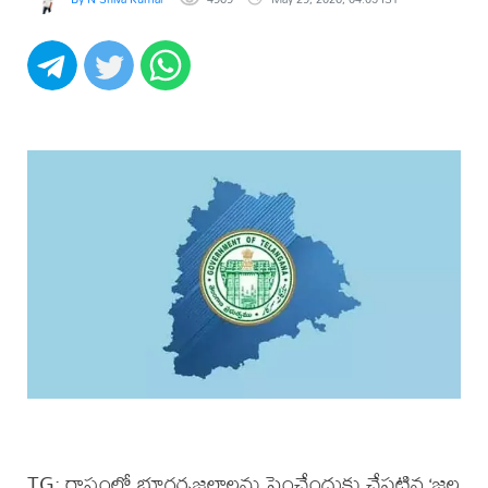
TG: రాష్ట్రంలో భూగర్భజలాలను పెంచేందుకు చేపట్టిన ‘జల