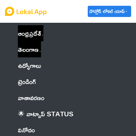
డౌన్లోడ్ లోకల్ యాప్
ఆంధ్రప్రదేశ్
తెలంగాణ
ఉద్యోగాలు
ట్రెండింగ్
వాతావరణం
🌟 వాట్సాప్ STATUS
వినోదం