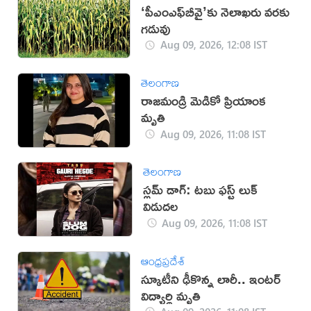
‘పీఎంఎఫ్‌బీవై’కు నెలాఖరు వరకు
గడువు
Aug 09, 2026, 12:08 IST
తెలంగాణ
రాజమండ్రి మెడికో ప్రియాంక
మృతి
Aug 09, 2026, 11:08 IST
తెలంగాణ
స్లమ్ డాగ్: టబు ఫస్ట్ లుక్
విడుదల
Aug 09, 2026, 11:08 IST
ఆంధ్రప్రదేశ్
స్కూటీని ఢీకొన్న లారీ.. ఇంటర్‌
విద్యార్థి మృతి