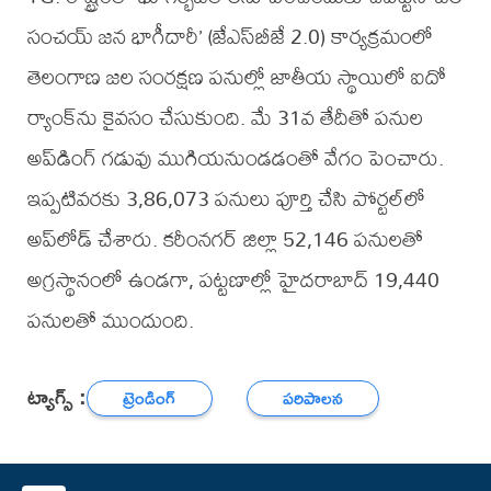
సంచయ్‌‌‌‌ జన భాగీదారీ’ (జేఎస్‌‌‌‌బీజే 2.0) కార్యక్రమంలో
తెలంగాణ జల సంరక్షణ పనుల్లో జాతీయ స్థాయిలో ఐదో
ర్యాంక్‌‌‌‌ను కైవసం చేసుకుంది. మే 31వ తేదీతో పనుల
అప్‌‌‌‌డింగ్‌‌‌‌ గడువు ముగియనుండడంతో వేగం పెంచారు.
ఇప్పటివరకు 3,86,073 పనులు పూర్తి చేసి పోర్టల్‌‌‌‌లో
అప్‌‌‌‌లోడ్‌‌‌‌ చేశారు. కరీంనగర్‌‌‌‌ జిల్లా 52,146 పనులతో
అగ్రస్థానంలో ఉండగా, పట్టణాల్లో హైదరాబాద్‌‌‌‌ 19,440
పనులతో ముందుంది.
ట్యాగ్స్ :
ట్రెండింగ్
పరిపాలన