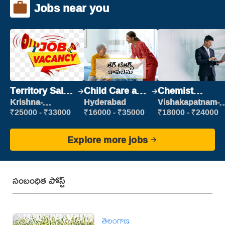
Jobs near you
Territory Sales
Child Care and
Chemist
Manager
Patient care
Production
Krishna-
Hyderabad
Vishakapatnam-
vijayawada
new
Executive
₹25000 - ₹33000
₹16000 - ₹35000
₹18000 - ₹24000
Explore more jobs
సంబంధిత పోస్ట్
తెలంగాణ