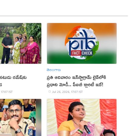
తెలంగాణ
' నటుడు రమేష్‌కు
ప్రతి ఆదివారం ఇన్‌స్టాగ్రామ్ లైవ్‌లోకి
డ
ప్రధాని మోడీ.. పీఐబీ క్లారిటీ ఇదే!
 17:07 IST
Jul 26, 2026, 17:07 IST