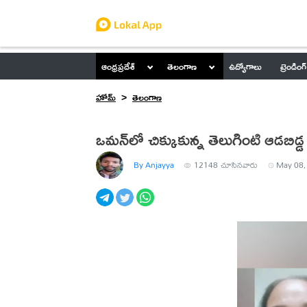
ఆంధ్రప్రదేశ్
తెలంగాణ
ఉద్యోగాలు
ట్రెండింగ్
హోమ్
తెలంగాణ
ఒమన్‌లో చిక్కుకున్న తెలుగింటి ఆడబిడ్డ
By Anjayya
12148
చూసినవారు
May 08,