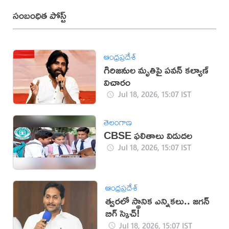
సంబంధిత పోస్ట్
ఆంధ్రప్రదేశ్
గిరిజనుల మృతిపై పవన్ కల్యాణ్‌
విచారం
Jul 18, 2026, 15:07 IST
తెలంగాణ
CBSE ఫలితాలు విడుదల
Jul 18, 2026, 15:07 IST
ఆంధ్రప్రదేశ్
త్వరలో స్థానిక ఎన్నికలు.. జగన్
బిగ్ స్కెచ్!
Jul 18, 2026, 15:07 IST