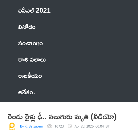
ఐపీఎల్ 2021
వినోదం
పంచాంగం
రాశి ఫలాలు
రాజకీయం
అనేకం
రెండు రైళ్లు ఢీ.. నలుగురు మృతి (వీడియో)
By K. Satyaveni
10723
Apr 28, 2026, 00:04 IST