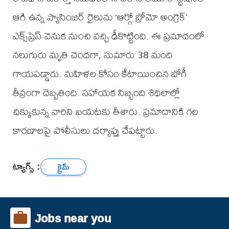
ఆగి ఉన్న ప్యాసింజర్ రైలును ‘ఆర్గో బ్రోమో అంగ్రెక్’
ఎక్స్‌ప్రెస్ వెనుక నుంచి వచ్చి ఢీకొట్టింది. ఈ ప్రమాదంలో
నలుగురు మృతి చెందగా, సుమారు 38 మంది
గాయపడ్డారు. మహిళల కోసం కేటాయించిన బోగీ
తీవ్రంగా దెబ్బతింది. సహాయక సిబ్బంది శిథిలాల్లో
చిక్కుకున్న వారిని బయటకు తీశారు. ప్రమాదానికి గల
కారణాలపై పోలీసులు దర్యాప్తు చేపట్టారు.
ట్యాగ్స్ :
క్రైమ్
Jobs near you