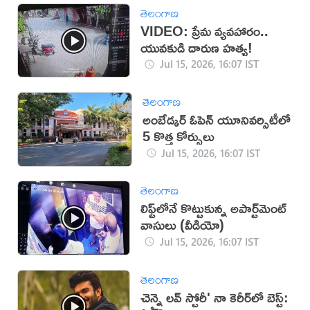
తెలంగాణ
VIDEO: ప్రేమ వ్యవహారం..
యువకుడి దారుణ హత్య!
Jul 15, 2026, 16:07 IST
తెలంగాణ
అంబేడ్కర్‌ ఓపెన్‌ యూనివర్సిటీలో
5 కొత్త కోర్సులు
Jul 15, 2026, 16:07 IST
తెలంగాణ
లిఫ్ట్‌లోనే కొట్టుకున్న అపార్ట్‌మెంట్
వాసులు (వీడియో)
Jul 15, 2026, 16:07 IST
తెలంగాణ
చెన్నై లవ్ స్టోరీ' నా కెరీర్‌లో బెస్ట్: