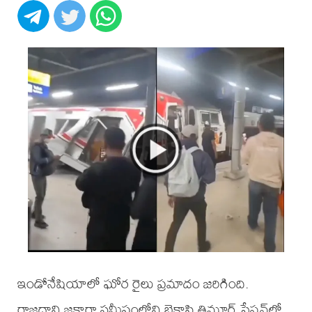
ఇండోనేషియాలో ఘోర రైలు ప్రమాదం జరిగింది.
రాజధాని జకార్తా సమీపంలోని బెకాసి తిమూర్ స్టేషన్‌లో