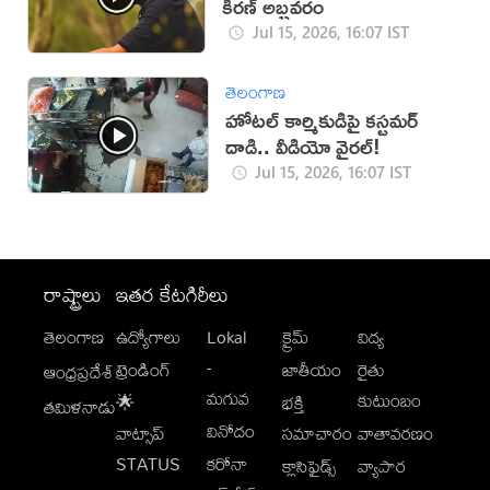
కిరణ్ అబ్బవరం
Jul 15, 2026, 16:07 IST
తెలంగాణ
హోటల్ కార్మికుడిపై కస్టమర్
దాడి.. వీడియో వైరల్!
Jul 15, 2026, 16:07 IST
రాష్ట్రాలు
ఇతర కేటగిరీలు
తెలంగాణ
ఉద్యోగాలు
Lokal
క్రైమ్
విద్య
-
ట్రెండింగ్
జాతీయం
రైతు
ఆంధ్రప్రదేశ్
మగువ
కుటుంబం
🌟
భక్తి
తమిళనాడు
వినోదం
వాట్సాప్
సమాచారం
వాతావరణం
STATUS
కరోనా
క్లాసిఫైడ్స్
వ్యాపార