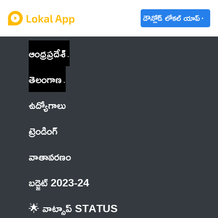
డౌన్లోడ్ లోకల్ యాప్
ఆంధ్రప్రదేశ్
తెలంగాణ
ఉద్యోగాలు
ట్రెండింగ్
వాతావరణం
బడ్జెట్ 2023-24
🌟 వాట్సాప్ STATUS