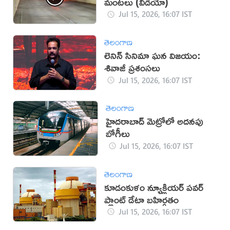
మంటలు (వీడియో)
Jul 15, 2026, 16:07 IST
తెలంగాణ
లెనిన్ సినిమా ఘన విజయం:
శివాజీ ప్రశంసలు
Jul 15, 2026, 16:07 IST
తెలంగాణ
హైదరాబాద్ మెట్రోలో అదనపు
బోగీలు
Jul 15, 2026, 16:07 IST
తెలంగాణ
కూడంకుళం న్యూక్లియర్ పవర్
ప్లాంట్ డేటా బహిర్గతం
Jul 15, 2026, 16:07 IST