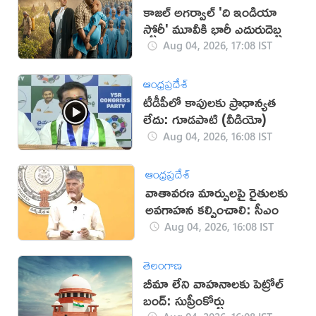
కాజల్ అగర్వాల్ 'ది ఇండియా
స్టోరీ' మూవీకి భారీ ఎదురుదెబ్బ
Aug 04, 2026, 17:08 IST
ఆంధ్రప్రదేశ్
టీడీపీలో కాపులకు ప్రాధాన్యత
లేదు: గూడపాటి (వీడియో)
Aug 04, 2026, 16:08 IST
ఆంధ్రప్రదేశ్
వాతావరణ మార్పులపై రైతులకు
అవగాహన కల్పించాలి: సీఎం
Aug 04, 2026, 16:08 IST
తెలంగాణ
బీమా లేని వాహనాలకు పెట్రోల్
బంద్: సుప్రీంకోర్టు