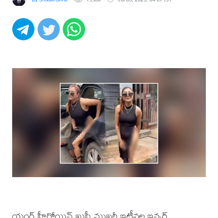
యంగ్ హీరోయిన్ ఖుషీ ముఖర్జీ ఇటీవల ఇన్నర్