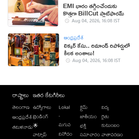
EMI భారం తగ్గించేందుకు
కొత్తగా BillCut ప్లాట్‌ఫారమ్
Aug 04, 2026, 16:08 IST
ఆంధ్రప్రదేశ్
లిక్కర్ కేసు.. రిమాండ్​ రిపోర్టులో
కీలక అంశాలు!
Aug 04, 2026, 16:08 IST
రాష్ట్రాలు
ఇతర కేటగిరీలు
తెలంగాణ
ఉద్యోగాలు
Lokal
క్రైమ్
విద్య
-
ట్రెండింగ్
జాతీయం
రైతు
ఆంధ్రప్రదేశ్
మగువ
కుటుంబం
🌟
భక్తి
తమిళనాడు
వినోదం
వాట్సాప్
సమాచారం
వాతావరణం