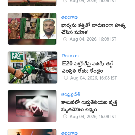
Aug 04, 2026, 16:08 IST
తెలంగాణ
భార్యను కత్తితో దారుణంగా హత్య
చేసిన మహిళ
Aug 04, 2026, 16:08 IST
తెలంగాణ
E20 పెట్రోల్‌పై వెనక్కి తగ్గే
పరిస్థితి లేదు: కేంద్రం
Aug 04, 2026, 16:08 IST
ఆంధ్రప్రదేశ్
కాలువలో గుర్తుతెలియని వ్యక్తి
మృతదేహం లభ్యం
Aug 04, 2026, 16:08 IST
తెలంగాణ