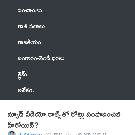
పంచాంగం
రాశి ఫలాలు
రాజకీయం
బంగారం-వెండి ధరలు
క్రైమ్
అనేకం
న్యూడ్ వీడియో కాల్స్‌తో కోట్లు సంపాదించిన
హీరోయిన్?
By Shivakrishna
13386
Jul 05, 2025, 04:07 IST