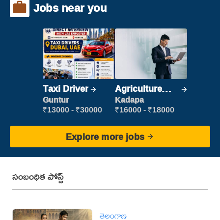
Jobs near you
Taxi Driver
Agriculture
Labour
Guntur
Kadapa
₹13000 - ₹30000
₹16000 - ₹18000
Explore more jobs
సంబంధిత పోస్ట్
తెలంగాణ