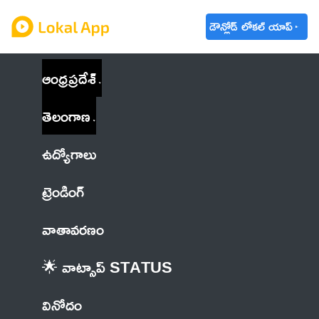
డౌన్లోడ్ లోకల్ యాప్
ఆంధ్రప్రదేశ్
తెలంగాణ
ఉద్యోగాలు
ట్రెండింగ్
వాతావరణం
🌟 వాట్సాప్ STATUS
వినోదం