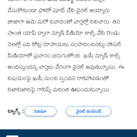
వేసుకోకుండా ఫోటో షూట్ చేసి వైరల్ అయ్యారు.
తాజాగా ఆమె మరో వివాదంతో వార్తల్లో నిలిచారు. తన
సొంత యాప్ ద్వారా న్యూడ్ వీడియో కాల్స్ చేసి రెండు
నెలల్లో పది కోట్ల రూపాయలు సంపాదించినట్లు సోషల్
మీడియాలో ప్రచారం జరుగుతోంది. ఖుషీ న్యూడ్ కాల్స్
అందిస్తుందన్న వార్తలు వేగంగా వైరల్ అవుతున్నాయి. ఈ
విషయంపై ఖుషీ నుంచి స్పందన రాకపోవడంతో
నిజానిజాలపై గాసిప్స్ మరింత ఊపందుకున్నాయి.
ట్యాగ్స్ :
సినిమా
వైరల్ కంటెంట్