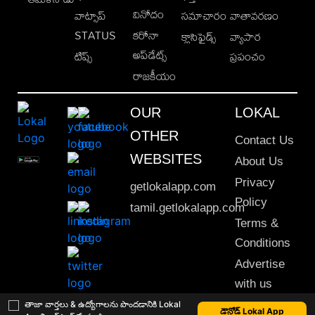
వినోదం
వాట్సాప్
సమాచారం
వాతావరణం
STATUS
కరోనా
క్లాసిఫైడ్స్
వ్యాపార
అప్‌డేట్స్
టిప్స్
ప్రపంచం
రాజకీయం
OUR
LOKAL
OTHER
Contact Us
WEBSITES
About Us
Privacy
getlokalapp.com
Policy
tamil.getlokalapp.com
Terms &
Conditions
Advertise
with us
Sitemap
తాజా వార్తలు & ఉద్యోగాలను పొందడానికి Lokal
డౌన్లోడ్ Lokal App