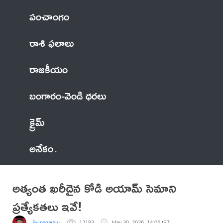
పంచాంగం
రాశి ఫలాలు
రాజకీయం
బంగారం-వెండి ధరలు
క్రైమ్
అనేకం
అత్యంత ఖరీదైన కోడి అయామ్ సెమాని
ప్రత్యేకతలు ఇవే!
By nagaraju
12193
May 30, 2026, 14:05 IST