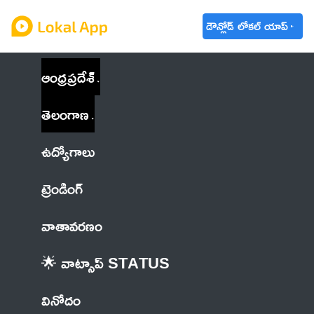
డౌన్లోడ్ లోకల్ యాప్
ఆంధ్రప్రదేశ్
తెలంగాణ
ఉద్యోగాలు
ట్రెండింగ్
వాతావరణం
🌟 వాట్సాప్ STATUS
వినోదం