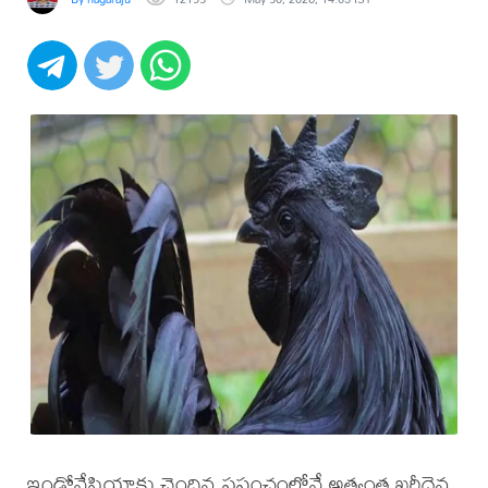
ఇండోనేషియాకు చెందిన ప్రపంచంలోనే అత్యంత ఖరీదైన,