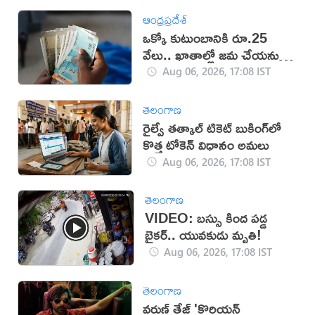
ఆంధ్రప్రదేశ్
ఒక్కో కుటుంబానికి రూ.25
వేలు.. ఖాతాల్లో జ‌మ చేయ‌నున్న
ప్ర‌భుత్వం..!
Aug 06, 2026, 17:08 IST
తెలంగాణ
రైల్వే తత్కాల్ టికెట్ బుకింగ్‌లో
కొత్త టోకెన్ విధానం అమలు
Aug 06, 2026, 17:08 IST
తెలంగాణ
VIDEO: బస్సు కింద పడ్డ
బైకర్.. యువకుడు మృతి!
Aug 06, 2026, 17:08 IST
తెలంగాణ
వరుణ్ తేజ్ 'కొరియన్