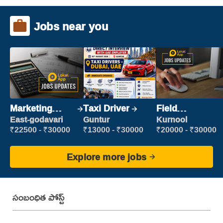
Jobs near you
Marketing
Taxi Driver
Field
Executive
Marketing
East-godavari
Guntur
Kurnool
Executive
₹22500 - ₹30000
₹13000 - ₹30000
₹20000 - ₹30000
Explore more jobs
సంబంధిత పోస్ట్