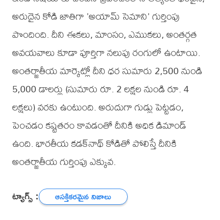
అరుదైన కోడి జాతిగా 'అయామ్ సెమాని' గుర్తింపు
పొందింది. దీని ఈకలు, మాంసం, ఎముకలు, అంతర్గత
అవయవాలు కూడా పూర్తిగా నలుపు రంగులో ఉంటాయి.
అంతర్జాతీయ మార్కెట్లో దీని ధర సుమారు 2,500 నుండి
5,000 డాలర్లు (సుమారు రూ. 2 లక్షల నుండి రూ. 4
లక్షలు) వరకు ఉంటుంది. అరుదుగా గుడ్లు పెట్టడం,
పెంచడం కష్టతరం కావడంతో దీనికి అధిక డిమాండ్
ఉంది. భారతీయ కడక్‌నాథ్ కోడితో పోలిస్తే దీనికి
అంతర్జాతీయ గుర్తింపు ఎక్కువ.
ట్యాగ్స్ :
ఆసక్తికరమైన నిజాలు