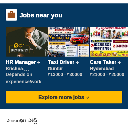
Jobs near you
HR Manager
Taxi Driver
Care Taker
Krishna-
Guntur
Hyderabad
vijayawada
Depends on
₹13000 - ₹30000
₹21000 - ₹25000
experience/work
Explore more jobs
సంబంధిత పోస్ట్