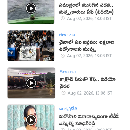
సముద్రంలో మునిగిన పడవ..
మత్స్యకారులు సేఫ్ (వీడియో)
Aug 02, 2026, 13:08 IST
తెలంగాణ
చైనాలో ఏఐ విప్లవం: లక్షలాది
ఉద్యోగాలకు ముప్పు
Aug 02, 2026, 13:08 IST
తెలంగాణ
కాక్రోచ్ పేరుతో కేఫ్.. వీడియో
వైరల్
Aug 02, 2026, 13:08 IST
ఆంధ్రప్రదేశ్
మ‌రోసారి వివాదాస్పదంగా టీడీపీ
ఎమ్మెల్యే మాధ‌వీరెడ్డి
Aug 02, 2026, 13:08 IST