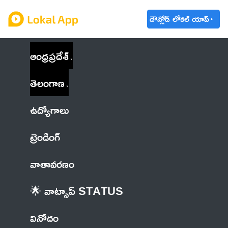
డౌన్లోడ్ లోకల్ యాప్
ఆంధ్రప్రదేశ్
తెలంగాణ
ఉద్యోగాలు
ట్రెండింగ్
వాతావరణం
🌟 వాట్సాప్ STATUS
వినోదం