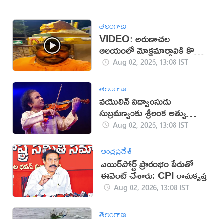
తెలంగాణ
VIDEO: అరుణాచల
ఆలయంలో మోక్షమార్గానికి కొత్త
నిబంధనలు
Aug 02, 2026, 13:08 IST
తెలంగాణ
వయొలిన్‌ విద్వాంసుడు
సుబ్రమణ్యంకు శ్రీలంక అత్యున్నత
అవార్డు
Aug 02, 2026, 13:08 IST
ఆంధ్రప్రదేశ్
ఎయిర్‌పోర్ట్ ప్రారంభం పేరుతో
ఈవెంట్ చేశారు: CPI రామకృష్ణ
Aug 02, 2026, 13:08 IST
తెలంగాణ