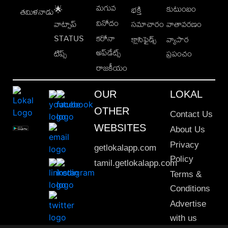
మగువ
కుటుంబం
🌟
భక్తి
తమిళనాడు
వినోదం
వాట్సాప్
సమాచారం
వాతావరణం
STATUS
కరోనా
క్లాసిఫైడ్స్
వ్యాపార
అప్‌డేట్స్
టిప్స్
ప్రపంచం
రాజకీయం
OUR
LOKAL
OTHER
Contact Us
WEBSITES
About Us
Privacy
getlokalapp.com
Policy
tamil.getlokalapp.com
Terms &
Conditions
Advertise
with us