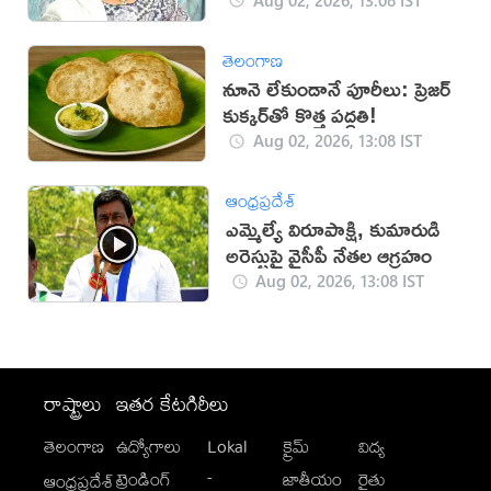
తెలంగాణ
నూనె లేకుండానే పూరీలు: ప్రెజర్
కుక్కర్‌తో కొత్త పద్ధతి!
Aug 02, 2026, 13:08 IST
ఆంధ్రప్రదేశ్
ఎమ్మెల్యే విరూపాక్షి, కుమారుడి
అరెస్టుపై వైసీపీ నేతల ఆగ్రహం
Aug 02, 2026, 13:08 IST
రాష్ట్రాలు
ఇతర కేటగిరీలు
తెలంగాణ
ఉద్యోగాలు
Lokal
క్రైమ్
విద్య
-
ట్రెండింగ్
జాతీయం
రైతు
ఆంధ్రప్రదేశ్