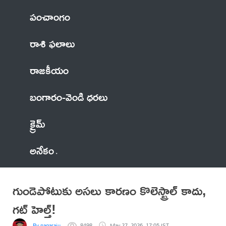
పంచాంగం
రాశి ఫలాలు
రాజకీయం
బంగారం-వెండి ధరలు
క్రైమ్
అనేకం
గుండెపోటుకు అసలు కారణం కొలెస్ట్రాల్ కాదు,
గట్ హెల్త్!
By nagaraju
8498
May 27, 2026, 17:05 IST