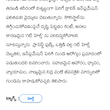
తరబడి శరీరంలో నిశ్శబ్దంగా పెరిగే క్రానిక్ ఇన్‌ఫ్లమేషన్
ఫలితమని వైద్యులు చెబుతున్నారు. కొలెస్ట్రాల్‌ను
తగ్గించుకోవడంపైనే దృష్టి పెట్టడం కంటే, అసలు
కారణమైన ‘గట్ హెల్త్’ ను సరిదిద్దుకోవాలని
సూచిస్తున్నారు. ప్రాసెస్డ్ ఫుడ్స్, ఒత్తిడి వల్ల గట్ హెల్త్
దెబ్బతిని, ఇన్‌ఫ్లమేషన్ పెరిగి గుండె ఆరోగ్యం ప్రమాదంలో
పడుతుందని వివరించారు. సహజమైన ఆహారం, ధ్యానం,
వ్యాయామం, నాణ్యమైన నిద్ర వంటి జీవనశైలి మార్పులతో
గుండెను కాపాడుకోవచ్చని తెలిపారు.
ట్యాగ్స్ :
హెల్త్