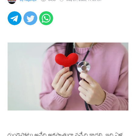
గుండెపోటు అనేది అకస్మాత్తుగా వచ్చేది కాదని, ఇది ఏళ్ల