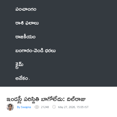
పంచాంగం
రాశి ఫలాలు
రాజకీయం
బంగారం-వెండి ధరలు
క్రైమ్
అనేకం
ఇండస్ట్రీ పరిస్థితి బాగోలేదు: దిల్‌రాజు
By Swapna
21248
May 27, 2026, 15:05 IST