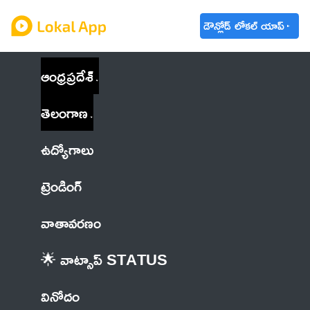
డౌన్లోడ్ లోకల్ యాప్
ఆంధ్రప్రదేశ్
తెలంగాణ
ఉద్యోగాలు
ట్రెండింగ్
వాతావరణం
🌟 వాట్సాప్ STATUS
వినోదం