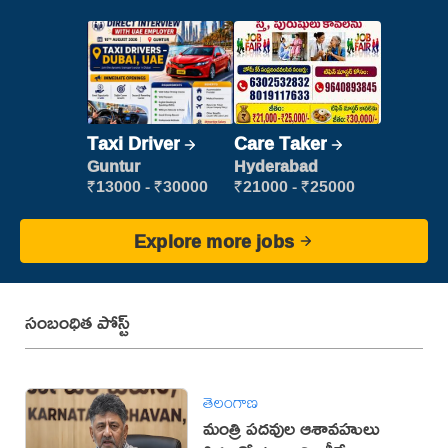
Taxi Driver
Care Taker
Guntur
Hyderabad
₹13000 - ₹30000
₹21000 - ₹25000
Explore more jobs
సంబంధిత పోస్ట్
తెలంగాణ
మంత్రి పదవుల ఆశావహులు