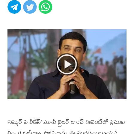
‘సమ్మర్‌ హాలీడేస్‌’ మూవీ ట్రైలర్‌ లాంచ్‌ ఈవెంట్‌లో ప్రముఖ
నిర్మాత దిల్‌రాజు పాల్గొన్నారు. ఈ సందర్భంగా ఆయన