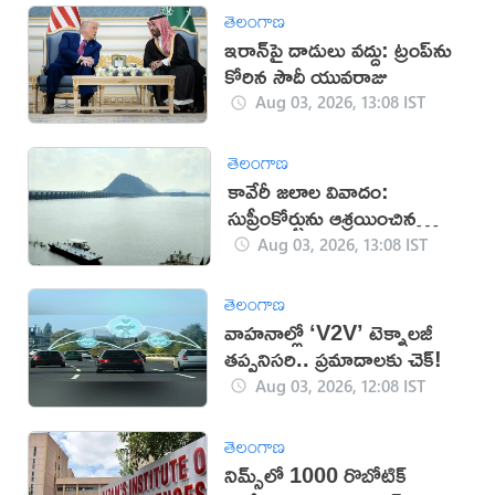
తెలంగాణ
ఇరాన్‌పై దాడులు వద్దు: ట్రంప్‌ను
కోరిన సౌదీ యువరాజు
Aug 03, 2026, 13:08 IST
తెలంగాణ
కావేరీ జలాల వివాదం:
సుప్రీంకోర్టును ఆశ్రయించిన
తమిళనాడు
Aug 03, 2026, 13:08 IST
తెలంగాణ
వాహనాల్లో ‘V2V’ టెక్నాలజీ
తప్పనిసరి.. ప్రమాదాలకు చెక్!
Aug 03, 2026, 12:08 IST
తెలంగాణ
నిమ్స్‌లో 1000 రొబోటిక్