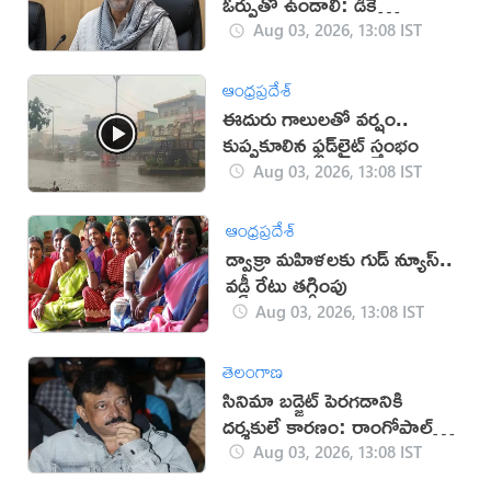
ఓర్పుతో ఉండాలి: డీకే
శివకుమార్!
Aug 03, 2026, 13:08 IST
ఆంధ్రప్రదేశ్
ఈదురు గాలులతో వర్షం..
కుప్పకూలిన ఫ్లడ్‌లైట్‌ స్తంభం
Aug 03, 2026, 13:08 IST
ఆంధ్రప్రదేశ్
డ్వాక్రా మహిళలకు గుడ్ న్యూస్..
వడ్డీ రేటు తగ్గింపు
Aug 03, 2026, 13:08 IST
తెలంగాణ
సినిమా బడ్జెట్ పెరగడానికి
దర్శకులే కారణం: రాంగోపాల్
వర్మ
Aug 03, 2026, 13:08 IST