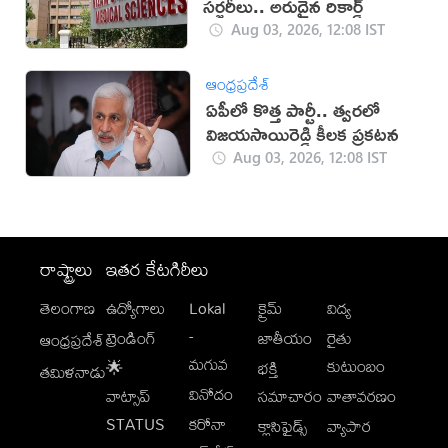
సర్జరీలు.. అరుదైన రికార్డ్
Aug 03, 2026, 12:08 IST
ఆంధ్రప్రదేశ్
ఏపీలో కొత్త పార్టీ.. త్వరలో
విజయసాయిరెడ్డి కీలక ప్రకటన
Aug 03, 2026, 12:08 IST
రాష్ట్రాలు
ఇతర కేటగిరీలు
తెలంగాణ
ఉద్యోగాలు
Lokal
క్రైమ్
విద్య
-
ట్రెండింగ్
జాతీయం
రైతు
ఆంధ్రప్రదేశ్
మగువ
కుటుంబం
🌟
భక్తి
తమిళనాడు
వినోదం
వాట్సాప్
సమాచారం
వాతావరణం
STATUS
కరోనా
క్లాసిఫైడ్స్
వ్యాపార