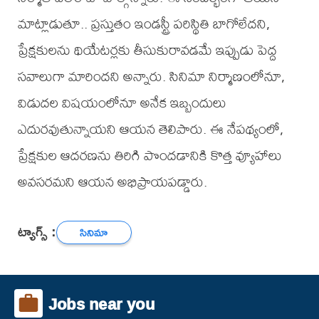
మాట్లాడుతూ.. ప్రస్తుతం ఇండస్ట్రీ పరిస్థితి బాగోలేదని,
ప్రేక్షకులను థియేటర్లకు తీసుకురావడమే ఇప్పుడు పెద్ద
సవాలుగా మారిందని అన్నారు. సినిమా నిర్మాణంలోనూ,
విడుదల విషయంలోనూ అనేక ఇబ్బందులు
ఎదురవుతున్నాయని ఆయన తెలిపారు. ఈ నేపథ్యంలో,
ప్రేక్షకుల ఆదరణను తిరిగి పొందడానికి కొత్త వ్యూహాలు
అవసరమని ఆయన అభిప్రాయపడ్డారు.
ట్యాగ్స్ :
సినిమా
Jobs near you