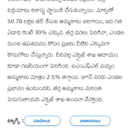
విక్రయాలు రికార్డు స్థాయికి చేరుకున్నాయి. మార్చిలో
50.78 లక్షల బీర్ కేసుల అమ్మకాలు జరిగాయి, ఇది గత
ఏడాది కంటే 30% ఎక్కువ. బీర్ల ధరలు పెరిగినా, ఎండల
నుంచి ఉపశమనం కోసం ప్రజలు వీటిని ఎక్కువగా
కొనుగోలు చేస్తున్నారు. దీనివల్ల ఎక్సైజ్ శాఖ ఆదాయం
కూడా గణనీయంగా పెరిగింది. ఐఎంఎఫ్ఎల్ మద్యం
అమ్మకాలు మాత్రం 2.5% తగ్గాయి. జూన్ వరకు ఎండల
ప్రభావం ఉంటుందని, బీర్ల అమ్మకాలు మరింత
పెరుగుతాయని ఎక్సైజ్ శాఖ అంచనా వేస్తోంది.
ట్యాగ్స్ :
పరిపాలన
వాతావరణం