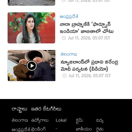
ఆంధ్రప్రదేశ్
నారా బ్రాహ్మణికి 'ఫార్చ్యూన్‌
ఇండియా' జాబితాలో చోటు
Jul 11, 2026, 05:07 IST
తెలంగాణ
న్యూజిలాండ్‌లో ప్రధాని నరేంద్ర
మోదీ పర్యటన (వీడియో)
Jul 11, 2026, 05:07 IST
రాష్ట్రాలు
ఇతర కేటగిరీలు
తెలంగాణ
ఉద్యోగాలు
Lokal
క్రైమ్
విద్య
-
ట్రెండింగ్
జాతీయం
రైతు
ఆంధ్రప్రదేశ్