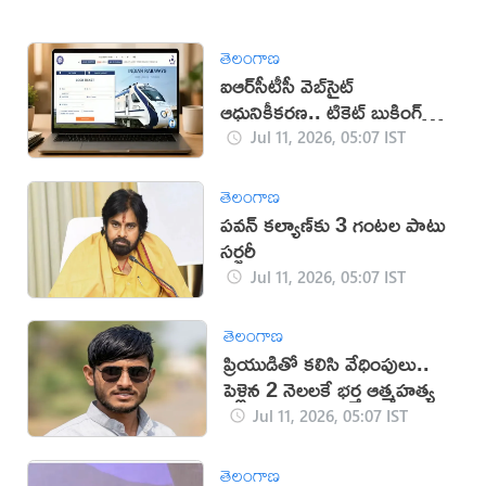
తెలంగాణ
ఐఆర్‌సీటీసీ వెబ్‌సైట్
ఆధునికీకరణ.. టికెట్ బుకింగ్
సులభతరం
Jul 11, 2026, 05:07 IST
తెలంగాణ
పవన్‌ కల్యాణ్‌కు 3 గంటల పాటు
సర్జరీ
Jul 11, 2026, 05:07 IST
తెలంగాణ
ప్రియుడితో కలిసి వేధింపులు..
పెళ్లైన 2 నెలలకే భర్త ఆత్మహత్య
Jul 11, 2026, 05:07 IST
తెలంగాణ