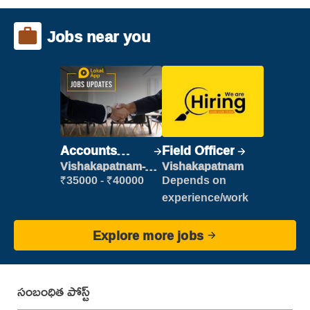
Jobs near you
Accounts
Field Officer
Clerk
Vishakapatnam-
Vishakapatnam
new
₹35000 - ₹40000
Depends on
experience/work
Explore more jobs
సంబంధిత పోస్ట్