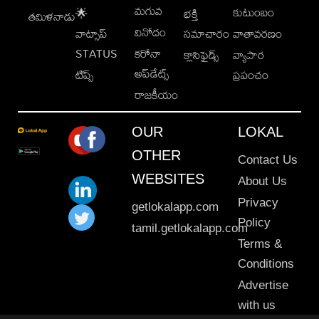
మగువ
కుటుంబం
🌟
భక్తి
తమిళనాడు
వినోదం
వాట్సాప్
సమాచారం
వాతావరణం
STATUS
కరోనా
క్లాసిఫైడ్స్
వ్యాపార
అప్‌డేట్స్
టిప్స్
ప్రపంచం
రాజకీయం
OUR
LOKAL
OTHER
Contact Us
WEBSITES
About Us
Privacy
getlokalapp.com
Policy
tamil.getlokalapp.com
Terms &
Conditions
Advertise
with us