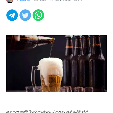
తెలంగాణలో పెరుగుతున్న ఎండల తీవ్రతతో బీర్ల