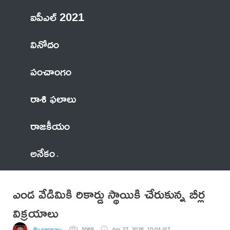
ఐపీఎల్ 2021
వినోదం
పంచాంగం
రాశి ఫలాలు
రాజకీయం
అనేకం
ఎండ వేడిమికి రికార్డు స్థాయికి చేరుకున్న బీర్ల
విక్రయాలు
By nagaraju
5068
Apr 27, 2026, 10:04 IST