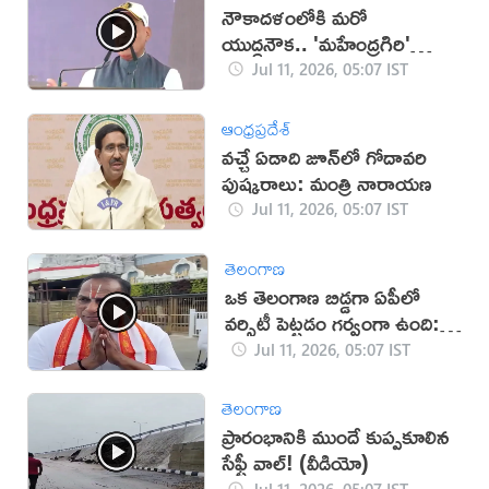
నౌకాదళంలోకి మరో
యుద్ధనౌక.. 'మహేంద్రగిరి'
జలప్రవేశం (వీడియో)
Jul 11, 2026, 05:07 IST
ఆంధ్రప్రదేశ్
వచ్చే ఏడాది జూన్‌లో గోదావరి
పుష్కరాలు: మంత్రి నారాయణ
Jul 11, 2026, 05:07 IST
తెలంగాణ
ఒక తెలంగాణ బిడ్డగా ఏపీలో
వర్సిటీ పెట్టడం గర్వంగా ఉంది:
మల్లారెడ్డి (వీడియో)
Jul 11, 2026, 05:07 IST
తెలంగాణ
ప్రారంభానికి ముందే కుప్పకూలిన
సేఫ్టీ వాల్! (వీడియో)
Jul 11, 2026, 05:07 IST