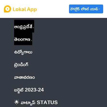
డౌన్లోడ్ లోకల్ యాప్
ఆంధ్రప్రదేశ్
తెలంగాణ
ఉద్యోగాలు
ట్రెండింగ్
వాతావరణం
బడ్జెట్ 2023-24
🌟 వాట్సాప్ STATUS