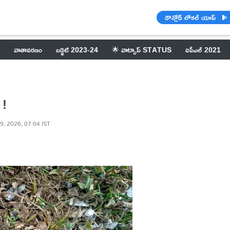
డౌన్లోడ్ లోకల్ యాప్
వాతావరణం
బడ్జెట్ 2023-24
🌟 వాట్సాప్ STATUS
ఐపీఎల్ 2021
 !
9, 2026, 07:04 IST