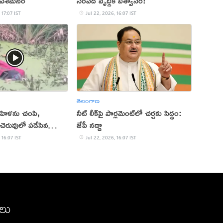
 ఉపశమనం
సంపద వృద్ధికి విశ్వాసం!
 17:07 IST
Jul 22, 2026, 16:07 IST
తెలంగాణ
ిళను చంపి,
నీట్ లీక్‌పై పార్లమెంట్‌లో చర్చకు సిద్ధం:
 చెరువులో పడేసిన
జేపీ నడ్డా
 16:07 IST
Jul 22, 2026, 16:07 IST
ీలు