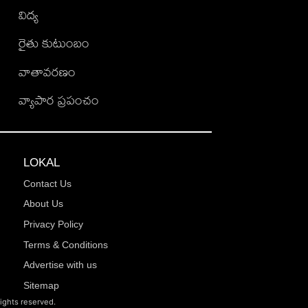
విద్య
రైతు కుటుంబం
వాతావరణం
వ్యాపార ప్రపంచం
LOKAL
Contact Us
About Us
Privacy Policy
Terms & Conditions
Advertise with us
Sitemap
rights reserved.