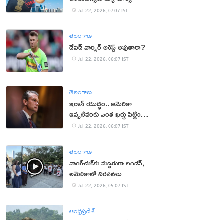
Jul 22, 2026, 07:07 IST
తెలంగాణ
డేవిడ్ వార్నర్ అరెస్ట్ అవుతారా?
Jul 22, 2026, 06:07 IST
తెలంగాణ
ఇరాన్ యుద్ధం.. అమెరికా
ఇప్పటివరకు ఎంత ఖర్చు పెట్టిందో
తెలుసా?
Jul 22, 2026, 06:07 IST
తెలంగాణ
వాంగ్‌చుక్‌కు మద్దతుగా లండన్,
అమెరికాలో నిరసనలు
Jul 22, 2026, 05:07 IST
ఆంధ్రప్రదేశ్