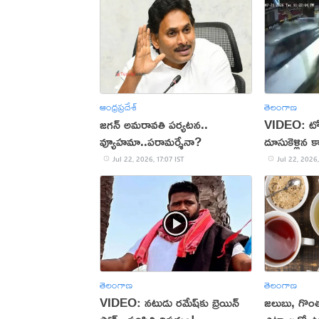
ఆంధ్రప్రదేశ్
తెలంగాణ
జగన్ అమరావతి పర్యటన..
VIDEO: టోల్ 
వ్యూహమా..పరామర్శేనా?
దూసుకెళ్లిన క
Jul 22, 2026, 17:07 IST
Jul 22, 2026,
తెలంగాణ
తెలంగాణ
VIDEO: నటుడు రమేష్‌‌కు బ్రెయిన్
జలుబు, గొంతు