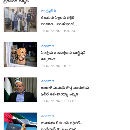
ట్రెండింగ్ న్యూస్
ఆంధ్రప్రదేశ్
నలుగురు పిల్లలకు తల్లికి
వందనం.. సంతోషంలో
కుటుంబం
Jul 22, 2026, 15:07 IST
తెలంగాణ
పెంపుడు జంతువుల‌కు రిజిస్ట్రేష‌న్
త‌ప్ప‌నిస‌రి
Jul 22, 2026, 11:07 IST
తెలంగాణ
గాజాలో హమాస్ కొత్త నాయకుడు
ఖలీల్ అల్-హయ్యా ఎన్నిక
Jul 22, 2026, 08:07 IST
తెలంగాణ
యూఏఈ వీసా ఆన్ అరైవ‌ల్..
ఇండియ‌న్స్‌కు న్యూ రూల్స్‌