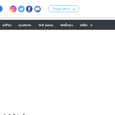
Telugu తెలుగు
వినోదం
పంచాంగం
రాశి ఫలాలు
రాజకీయం
అనేకం