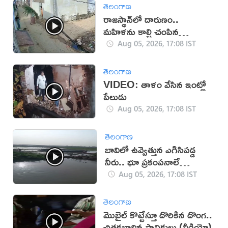
తెలంగాణ
రాజస్థాన్‌లో దారుణం..
మహిళను కాల్చి చంపిన
యువకుడు (వీడియో)
Aug 05, 2026, 17:08 IST
తెలంగాణ
VIDEO: తాళం వేసిన ఇంట్లో
పేలుడు
Aug 05, 2026, 17:08 IST
తెలంగాణ
బావిలో ఉవ్వెత్తున ఎగిసిపడ్డ
నీరు.. భూ ప్రకంపనాలే
కారణమా?
Aug 05, 2026, 17:08 IST
తెలంగాణ
మొబైల్ కొట్టేస్తూ దొరికిన దొంగ..
చితకబాదిన స్థానికులు (వీడియో)