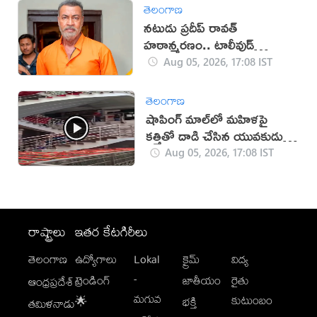
తెలంగాణ
నటుడు ప్రదీప్ రావత్
హఠాన్మరణం.. టాలీవుడ్
స్పందనపై విమర్శలు
Aug 05, 2026, 17:08 IST
తెలంగాణ
షాపింగ్ మాల్‌లో మహిళపై
కత్తితో దాడి చేసిన యువకుడు
(వీడియో)
Aug 05, 2026, 17:08 IST
రాష్ట్రాలు
ఇతర కేటగిరీలు
తెలంగాణ
ఉద్యోగాలు
Lokal
క్రైమ్
విద్య
-
ట్రెండింగ్
జాతీయం
రైతు
ఆంధ్రప్రదేశ్
మగువ
కుటుంబం
🌟
భక్తి
తమిళనాడు