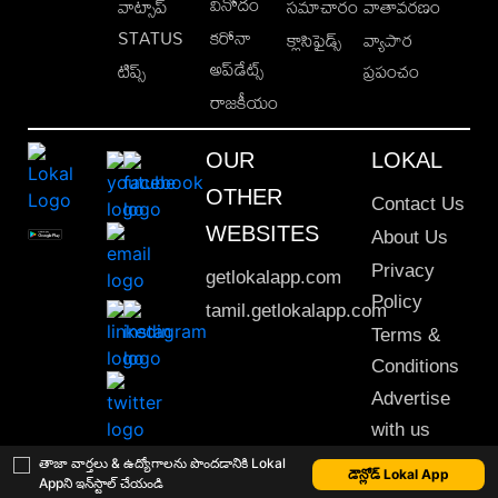
వినోదం
వాట్సాప్
సమాచారం
వాతావరణం
STATUS
కరోనా
క్లాసిఫైడ్స్
వ్యాపార
అప్‌డేట్స్
టిప్స్
ప్రపంచం
రాజకీయం
OUR
LOKAL
OTHER
Contact Us
WEBSITES
About Us
Privacy
getlokalapp.com
Policy
tamil.getlokalapp.com
Terms &
Conditions
Advertise
with us
Sitemap
తాజా వార్తలు & ఉద్యోగాలను పొందడానికి Lokal
డౌన్లోడ్ Lokal App
Appని ఇన్‌స్టాల్ చేయండి
This material may not be published, transmitted, rewritten or redistributed. © 2020 Lokal App. All rights reserved.