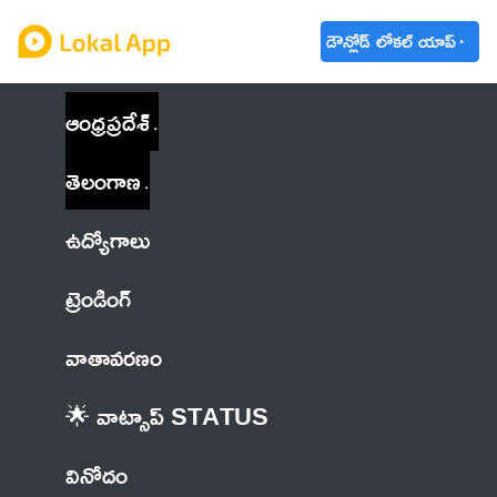
డౌన్లోడ్ లోకల్ యాప్
ఆంధ్రప్రదేశ్
తెలంగాణ
ఉద్యోగాలు
ట్రెండింగ్
వాతావరణం
🌟 వాట్సాప్ STATUS
వినోదం