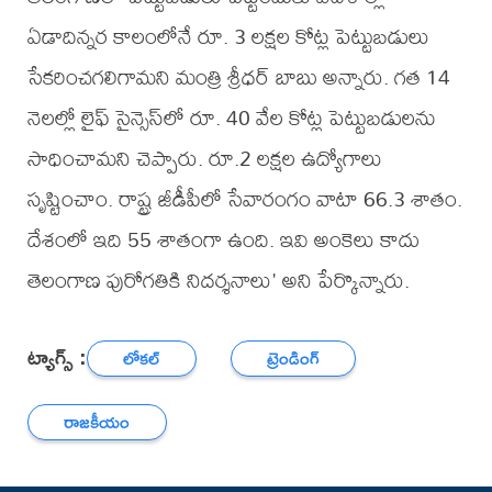
ఏడాదిన్నర కాలంలోనే రూ. 3 లక్షల కోట్ల పెట్టుబడులు
సేకరించగలిగామని మంత్రి శ్రీధర్ బాబు అన్నారు. గత 14
నెలల్లో లైఫ్ సైన్సెస్‌లో రూ. 40 వేల కోట్ల పెట్టుబడులను
సాధించామని చెప్పారు. రూ.2 లక్షల ఉద్యోగాలు
సృష్టించాం. రాష్ట్ర జీడీపీలో సేవారంగం వాటా 66.3 శాతం.
దేశంలో ఇది 55 శాతంగా ఉంది. ఇవి అంకెలు కాదు
తెలంగాణ పురోగతికి నిదర్శనాలు' అని పేర్కొన్నారు.
ట్యాగ్స్ :
లోకల్
ట్రెండింగ్
రాజకీయం