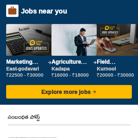
Jobs near you
Marketing
Agriculture
Field
Executive
Labour
Marketing
East-godavari
Kadapa
Kurnool
Executive
₹22500 - ₹30000
₹16000 - ₹18000
₹20000 - ₹30000
Explore more jobs
సంబంధిత పోస్ట్