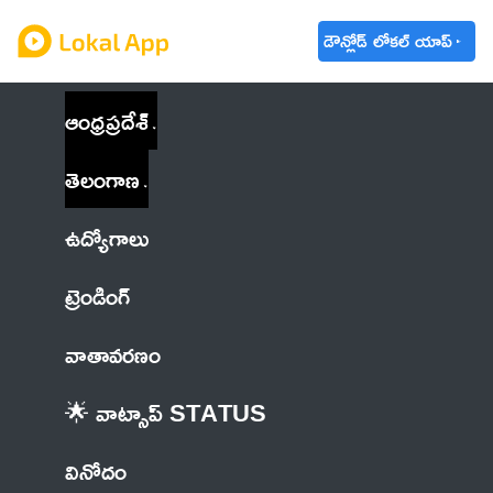
డౌన్లోడ్ లోకల్ యాప్
ఆంధ్రప్రదేశ్
తెలంగాణ
ఉద్యోగాలు
ట్రెండింగ్
వాతావరణం
🌟 వాట్సాప్ STATUS
వినోదం