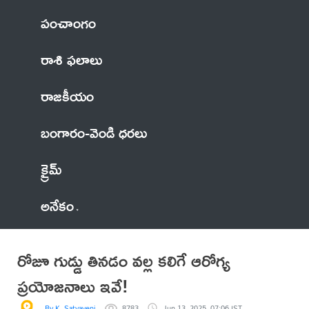
పంచాంగం
రాశి ఫలాలు
రాజకీయం
బంగారం-వెండి ధరలు
క్రైమ్
అనేకం
రోజూ గుడ్డు తినడం వల్ల కలిగే ఆరోగ్య
ప్రయోజనాలు ఇవే!
By K. Satyaveni
8783
Jun 13, 2025, 07:06 IST