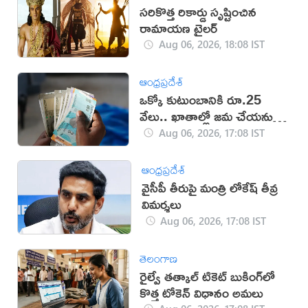
సరికొత్త రికార్డు సృష్టించిన
రామాయణ ట్రైలర్‌
Aug 06, 2026, 18:08 IST
ఆంధ్రప్రదేశ్
ఒక్కో కుటుంబానికి రూ.25
వేలు.. ఖాతాల్లో జ‌మ చేయ‌నున్న
ప్ర‌భుత్వం..!
Aug 06, 2026, 17:08 IST
ఆంధ్రప్రదేశ్
వైసీపీ తీరుపై మంత్రి లోకేష్ తీవ్ర
విమర్శలు
Aug 06, 2026, 17:08 IST
తెలంగాణ
రైల్వే తత్కాల్ టికెట్ బుకింగ్‌లో
కొత్త టోకెన్ విధానం అమలు