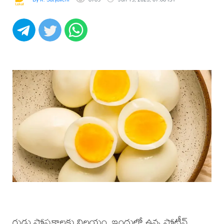
గుడ్డు పోషకాలకు నిలయం. ఇందులో ఉన్న ప్రోటీన్,