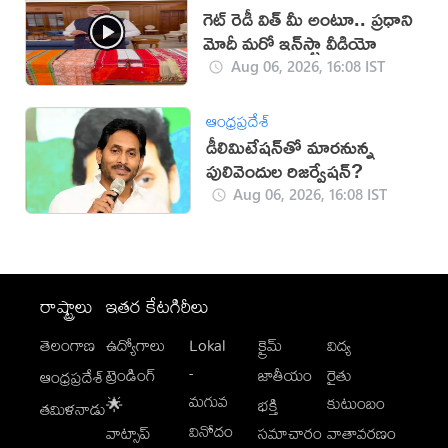
గెట్ రెడీ విత్ మీ అంటూ.. ప్రధాని
మోదీ మరో ఇన్‌స్టా వీడియో
Aug 06, 2026, 16:08 IST
ఆంధ్రప్రదేశ్
డీలిమిటేషన్‌తో మారనున్న
పులివెందుల రిజర్వేషన్?
Aug 06, 2026, 16:08 IST
రాష్ట్రాలు
ఇతర కేటగిరీలు
తెలంగాణ
ఉద్యోగాలు
Lokal
క్రైమ్
విద్య
-
ట్రెండింగ్
జాతీయం
రైతు
ఆంధ్రప్రదేశ్
మగువ
కుటుంబం
🌟
భక్తి
తమిళనాడు
వినోదం
వాట్సాప్
సమాచారం
వాతావరణం