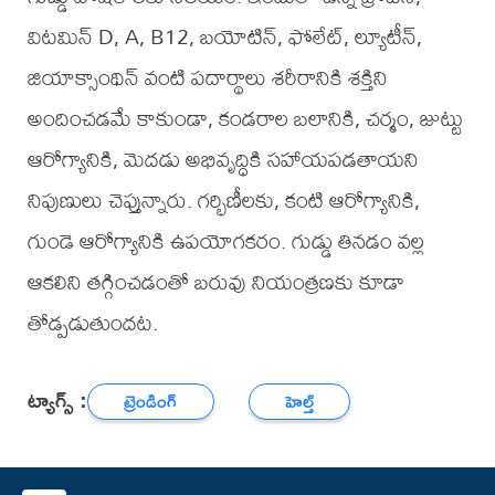
విటమిన్‌ D, A, B12, బయోటిన్, ఫోలేట్, ల్యూటీన్‌,
జియాక్సాంథిన్‌ వంటి పదార్థాలు శరీరానికి శక్తిని
అందించడమే కాకుండా, కండరాల బలానికి, చర్మం, జుట్టు
ఆరోగ్యానికి, మెదడు అభివృద్ధికి సహాయపడతాయని
నిపుణులు చెప్తున్నారు. గర్భిణీలకు, కంటి ఆరోగ్యానికి,
గుండె ఆరోగ్యానికి ఉపయోగకరం. గుడ్డు తినడం వల్ల
ఆకలిని తగ్గించడంతో బరువు నియంత్రణకు కూడా
తోడ్పడుతుందట.
ట్యాగ్స్ :
ట్రెండింగ్
హెల్త్