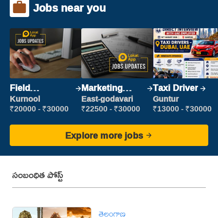
Jobs near you
Field
Marketing
Taxi Driver
Marketing
Executive
Kurnool
East-godavari
Guntur
Executive
₹20000 - ₹30000
₹22500 - ₹30000
₹13000 - ₹30000
Explore more jobs
సంబంధిత పోస్ట్
తెలంగాణ