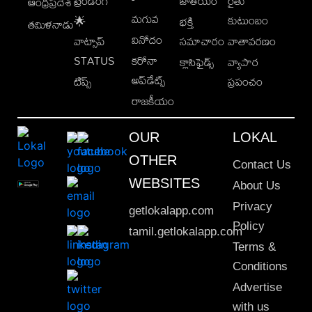
ట్రెండింగ్
జాతీయం
రైతు
ఆంధ్రప్రదేశ్
మగువ
కుటుంబం
🌟
భక్తి
తమిళనాడు
వినోదం
వాట్సాప్
సమాచారం
వాతావరణం
STATUS
కరోనా
క్లాసిఫైడ్స్
వ్యాపార
అప్‌డేట్స్
టిప్స్
ప్రపంచం
రాజకీయం
OUR
LOKAL
OTHER
Contact Us
WEBSITES
About Us
Privacy
getlokalapp.com
Policy
tamil.getlokalapp.com
Terms &
Conditions
Advertise
with us