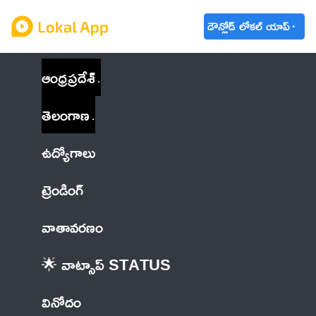
డౌన్లోడ్ లోకల్ యాప్
ఆంధ్రప్రదేశ్
తెలంగాణ
ఉద్యోగాలు
ట్రెండింగ్
వాతావరణం
🌟 వాట్సాప్ STATUS
వినోదం