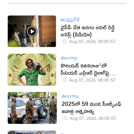
ఆంధ్రప్రదేశ్
వైసీపీ నేత ఇరగం అనిల్ రెడ్డి
అరెస్ట్ (వీడియో)
Aug 07, 2026, 08:08 IST
తెలంగాణ
కొరియన్ కనకరాజు’లో
సీనియర్ ఎన్టీఆర్ డైలాగ్‌పై
వివాదం!
Aug 07, 2026, 08:08 IST
తెలంగాణ
2025లో 59 మంది సీఆర్పీఎఫ్
జ‌వాన్ల ఆత్మ‌హ‌త్య
Aug 07, 2026, 08:08 IST