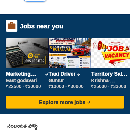
Jobs near you
Marketing
Taxi Driver
Territory Sales
Executive
Manager
East-godavari
Guntur
Krishna-
vijayawada
₹22500 - ₹30000
₹13000 - ₹30000
₹25000 - ₹33000
Explore more jobs
సంబంధిత పోస్ట్