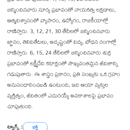
జన్మించినవారు సూర్య ప్రభావంతో నాయకత్వ లక్షణాలు,
ఆత్మవిశ్వాసంతో వ్యాపారం, ఉద్యోగం, రాజకీయాల్లో
రాణిస్తారు. 3, 12, 21, 30 తేదీలలో జన్మించినవారు
జ్ఞానం, తెలివితేటలు, అదృష్టంతో విద్య, బోధన రంగాల్లో
రాణిస్తారు. 6, 15, 24 తేదీలలో జన్మించినవారు శుక్ర
ప్రభావంతో లక్ష్మీదేవి కటాక్షంతో సౌఖ్యవంతమైన జీవితాన్ని
గడుపుతారు. ఈ శాస్త్రం ప్రకారం, ప్రతి సంఖ్యకు ఒక గ్రహం
అనుసంధానించబడి ఉంటుంది, ఇది ఆయా వ్యక్తుల
వ్యక్తిత్వం, జీవితంలో ఎదురయ్యే అవకాశాలపై ప్రభావం
చూపుతుంది.
ట్యాగ్స్ :
భక్తి