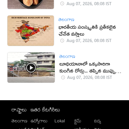
Aug 07, 2026, 08:08 IST
తెలంగాణ
భారతీయ సంస్కృతికి ప్రతీకలైన
చేనేత వస్త్రాలు
Aug 07, 2026, 08:08 IST
తెలంగాణ
లూధియానాలో ఒక్కసారిగా
కుంగిన రోడ్డు.. తప్పిన ముప్పు
(వీడియో)
Aug 07, 2026, 08:08 IST
రాష్ట్రాలు
ఇతర కేటగిరీలు
తెలంగాణ
ఉద్యోగాలు
Lokal
క్రైమ్
విద్య
-