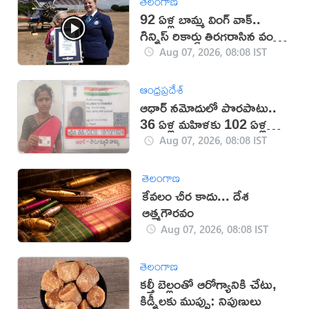
తెలంగాణ
92 ఏళ్ల బామ్మ వింగ్ వాక్..
గిన్నిస్ రికార్డు తిరగరాసిన వండర్
ఉమెన్
Aug 07, 2026, 08:08 IST
ఆంధ్రప్రదేశ్
ఆధార్‌ నమోదులో పొరపాటు..
36 ఏళ్ల మహిళకు 102 ఏళ్ల
వయసు!
Aug 07, 2026, 08:08 IST
తెలంగాణ
కేవలం చీర కాదు... దేశ
ఆత్మగౌరవం
Aug 07, 2026, 08:08 IST
తెలంగాణ
కల్తీ బెల్లంతో ఆరోగ్యానికి చేటు,
కిడ్నీలకు ముప్పు: నిపుణులు