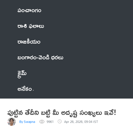
పంచాంగం
రాశి ఫలాలు
రాజకీయం
బంగారం-వెండి ధరలు
క్రైమ్
అనేకం
పుట్టిన తేదీని బట్టి మీ అదృష్ట సంఖ్యలు ఇవే!
By Swapna
9961
Apr 26, 2026, 09:04 IST