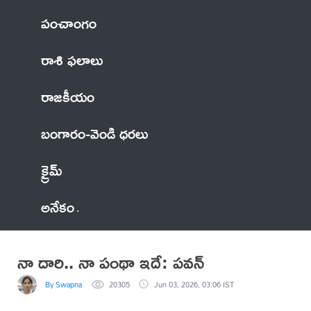
పంచాంగం
రాశి ఫలాలు
రాజకీయం
బంగారం-వెండి ధరలు
క్రైమ్
అనేకం
నా దారి.. నా పంథా ఇదే: పవన్
By Swapna
20305
Jun 03, 2026, 03:06 IST