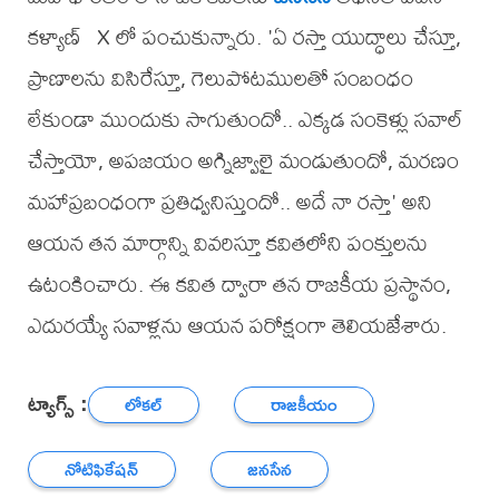
కళ్యాణ్ X లో పంచుకున్నారు. 'ఏ రస్తా యుద్ధాలు చేస్తూ,
ప్రాణాలను విసిరేస్తూ, గెలుపోటములతో సంబంధం
లేకుండా ముందుకు సాగుతుందో.. ఎక్కడ సంకెళ్లు సవాల్
చేస్తాయో, అపజయం అగ్నిజ్వాలై మండుతుందో, మరణం
మహాప్రబంధంగా ప్రతిధ్వనిస్తుందో.. అదే నా రస్తా' అని
ఆయన తన మార్గాన్ని వివరిస్తూ కవితలోని పంక్తులను
ఉటంకించారు. ఈ కవిత ద్వారా తన రాజకీయ ప్రస్థానం,
ఎదురయ్యే సవాళ్లను ఆయన పరోక్షంగా తెలియజేశారు.
ట్యాగ్స్ :
లోకల్
రాజకీయం
నోటిఫికేషన్
జనసేన