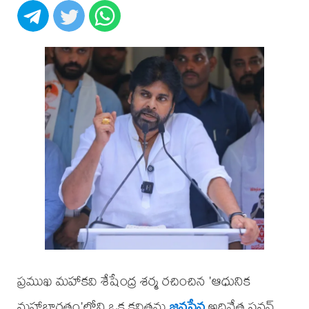
ప్రముఖ మహాకవి శేషేంద్ర శర్మ రచించిన 'ఆధునిక
మహాభారతం'లోని ఒక కవితను
జనసేన
అధినేత పవన్