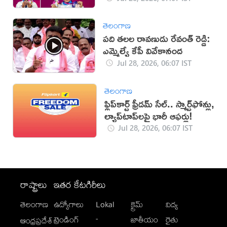
తెలంగాణ
పది తలల రావణుడు రేవంత్ రెడ్డి:
ఎమ్మెల్యే కేపీ వివేకానంద
Jul 28, 2026, 06:07 IST
తెలంగాణ
ఫ్లిప్‌కార్ట్ ఫ్రీడమ్ సేల్.. స్మార్ట్‌ఫోన్లు,
ల్యాప్‌టాప్‌లపై భారీ ఆఫర్లు!
Jul 28, 2026, 06:07 IST
రాష్ట్రాలు
ఇతర కేటగిరీలు
తెలంగాణ
ఉద్యోగాలు
Lokal
క్రైమ్
విద్య
-
ట్రెండింగ్
జాతీయం
రైతు
ఆంధ్రప్రదేశ్