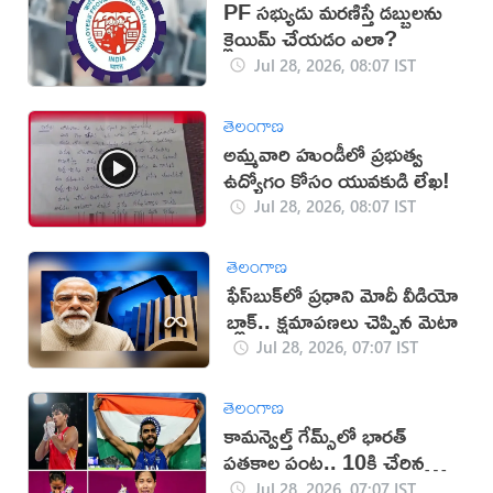
PF సభ్యుడు మరణిస్తే డబ్బులను
క్లెయిమ్ చేయడం ఎలా?
Jul 28, 2026, 08:07 IST
తెలంగాణ
అమ్మవారి హుండీలో ప్రభుత్వ
ఉద్యోగం కోసం యువకుడి లేఖ!
Jul 28, 2026, 08:07 IST
తెలంగాణ
ఫేస్‌బుక్‌లో ప్ర‌ధాని మోదీ వీడియో
బ్లాక్‌.. క్ష‌మాప‌ణ‌లు చెప్పిన మెటా
Jul 28, 2026, 07:07 IST
తెలంగాణ
కామన్వెల్త్ గేమ్స్‌లో భారత్
పతకాల పంట.. 10కి చేరిన
మెడల్స్
Jul 28, 2026, 07:07 IST