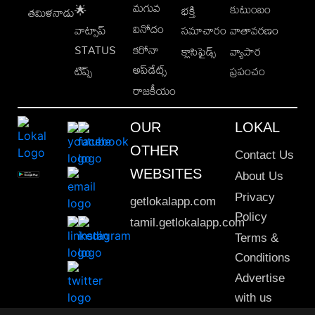
మగువ
కుటుంబం
🌟
భక్తి
తమిళనాడు
వినోదం
వాట్సాప్
సమాచారం
వాతావరణం
STATUS
కరోనా
క్లాసిఫైడ్స్
వ్యాపార
అప్‌డేట్స్
టిప్స్
ప్రపంచం
రాజకీయం
OUR
LOKAL
OTHER
Contact Us
WEBSITES
About Us
Privacy
getlokalapp.com
Policy
tamil.getlokalapp.com
Terms &
Conditions
Advertise
with us