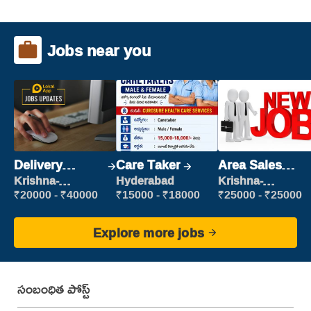
Jobs near you
Delivery
Care Taker
Area Sales
Executive
Manager (Field
Krishna-
Hyderabad
Krishna-
vijayawada
vijayawada
Sales)
₹20000 - ₹40000
₹15000 - ₹18000
₹25000 - ₹25000
Explore more jobs
సంబంధిత పోస్ట్