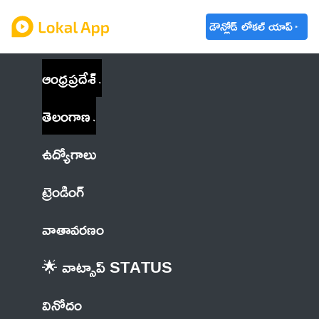
డౌన్లోడ్ లోకల్ యాప్
ఆంధ్రప్రదేశ్
తెలంగాణ
ఉద్యోగాలు
ట్రెండింగ్
వాతావరణం
🌟 వాట్సాప్ STATUS
వినోదం