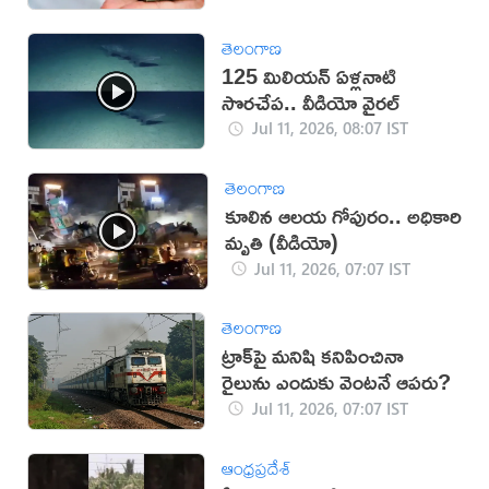
తెలంగాణ
125 మిలియన్ ఏళ్లనాటి
సొరచేప.. వీడియో వైరల్
Jul 11, 2026, 08:07 IST
తెలంగాణ
కూలిన ఆలయ గోపురం.. అధికారి
మృతి (వీడియో)
Jul 11, 2026, 07:07 IST
తెలంగాణ
ట్రాక్‌పై మనిషి కనిపించినా
రైలును ఎందుకు వెంటనే ఆపరు?
Jul 11, 2026, 07:07 IST
ఆంధ్రప్రదేశ్