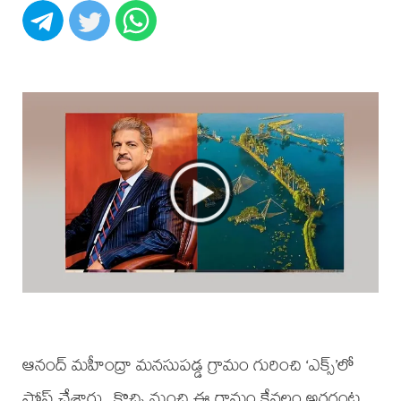
ఆనంద్‌ మహీంద్రా మనసుపడ్డ గ్రామం గురించి ‘ఎక్స్‌’లో
పోస్ట్ చేశారు. కొచ్చి నుంచి ఈ గ్రామం కేవలం అరగంట