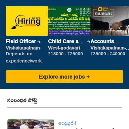
Field Officer
Child Care and
Accounts
Patient care
Clerk
Vishakapatnam
West-godavari
Vishakapatnam-
new
Depends on
₹18000 - ₹25000
₹35000 - ₹40000
experience/work
Explore more jobs
సంబంధిత పోస్ట్
ఆంధ్రప్రదేశ్