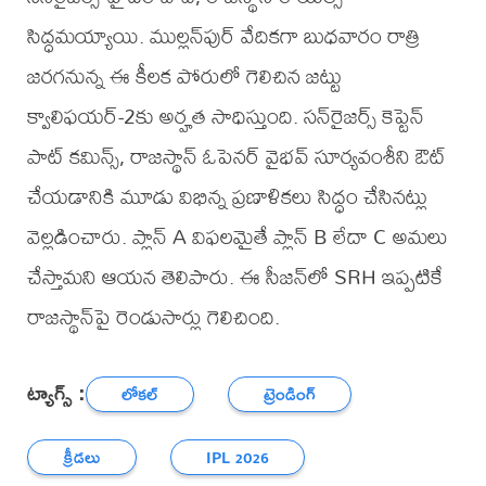
సిద్ధమయ్యాయి. ముల్లన్‌పుర్ వేదికగా బుధవారం రాత్రి
జరగనున్న ఈ కీలక పోరులో గెలిచిన జట్టు
క్వాలిఫయర్‌-2కు అర్హత సాధిస్తుంది. సన్‌రైజర్స్ కెప్టెన్
పాట్ కమిన్స్, రాజస్థాన్ ఓపెనర్ వైభవ్ సూర్యవంశీని ఔట్
చేయడానికి మూడు విభిన్న ప్రణాళికలు సిద్ధం చేసినట్లు
వెల్లడించారు. ప్లాన్ A విఫలమైతే ప్లాన్ B లేదా C అమలు
చేస్తామని ఆయన తెలిపారు. ఈ సీజన్‌లో SRH ఇప్పటికే
రాజస్థాన్‌పై రెండుసార్లు గెలిచింది.
ట్యాగ్స్ :
లోకల్
ట్రెండింగ్
క్రీడలు
IPL 2026