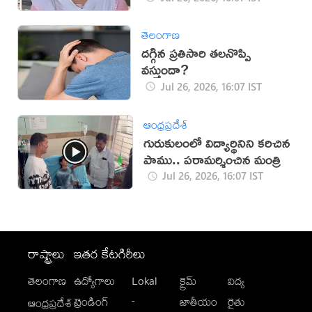
తెలంగాణ
ద‌గ్గిన ప్ర‌తిసారి త‌ల‌నొప్పి
వ‌స్తుందా?
Jul 26, 2026, 16:07 IST
ఆంధ్రప్రదేశ్
గురుకులంలో విద్యార్థినిని కరిచిన
పాము.. పరామర్శించిన మంత్రి
Jul 26, 2026, 16:07 IST
రాష్ట్రాలు
ఇతర కేటగిరీలు
తెలంగాణ
ఉద్యోగాలు
Lokal
క్రైమ్
విద్య
-
ట్రెండింగ్
జాతీయం
రైతు
ఆంధ్రప్రదేశ్