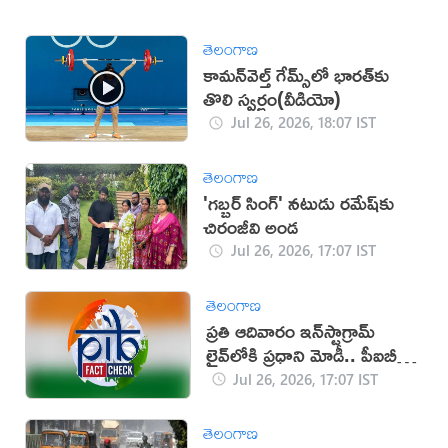
తెలంగాణ
కామన్‌వెల్త్ గేమ్స్‌లో భారత్‌కు
తొలి స్వర్ణం(వీడియో)
Jul 26, 2026, 18:07 IST
తెలంగాణ
'గబ్బర్ సింగ్' నటుడు రమేష్‌కు
చిరంజీవి అండ
Jul 26, 2026, 17:07 IST
తెలంగాణ
ప్రతి ఆదివారం ఇన్‌స్టాగ్రామ్
లైవ్‌లోకి ప్రధాని మోడీ.. పీఐబీ
క్లారిటీ ఇదే!
Jul 26, 2026, 17:07 IST
తెలంగాణ