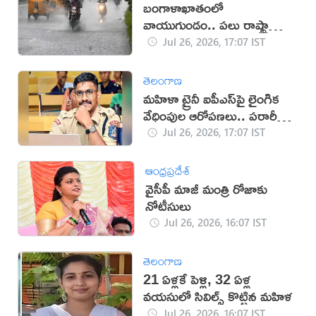
బంగాళాఖాతంలో
వాయుగుండం.. పలు రాష్ట్రాల్లో
తీవ్ర వర్ష హెచ్చరికలు జారీ!
Jul 26, 2026, 17:07 IST
తెలంగాణ
మహిళా ట్రైనీ ఐపీఎస్‌పై లైంగిక
వేధింపుల ఆరోపణలు.. పరారీలో
ఉదయ్!
Jul 26, 2026, 17:07 IST
ఆంధ్రప్రదేశ్
వైసీపీ మాజీ మంత్రి రోజాకు
నోటీసులు
Jul 26, 2026, 16:07 IST
తెలంగాణ
21 ఏళ్లకే పెళ్లి, 32 ఏళ్ల
వయసులో సివిల్స్ కొట్టిన మహిళ
Jul 26, 2026, 16:07 IST