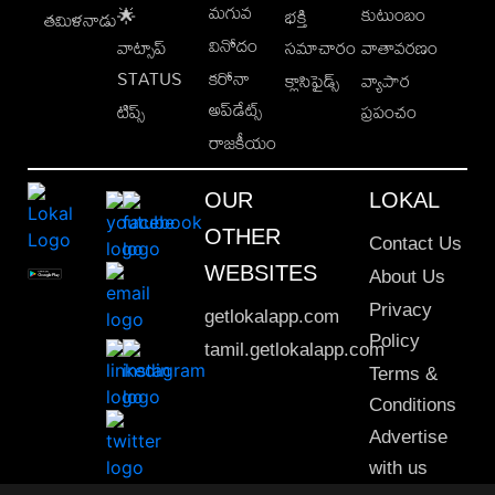
మగువ
కుటుంబం
🌟
భక్తి
తమిళనాడు
వినోదం
వాట్సాప్
సమాచారం
వాతావరణం
STATUS
కరోనా
క్లాసిఫైడ్స్
వ్యాపార
అప్‌డేట్స్
టిప్స్
ప్రపంచం
రాజకీయం
OUR
LOKAL
OTHER
Contact Us
WEBSITES
About Us
Privacy
getlokalapp.com
Policy
tamil.getlokalapp.com
Terms &
Conditions
Advertise
with us