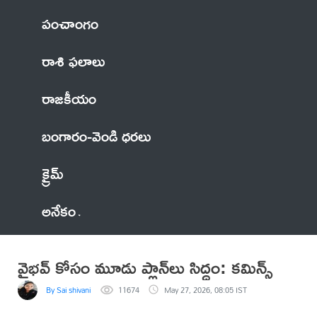
పంచాంగం
రాశి ఫలాలు
రాజకీయం
బంగారం-వెండి ధరలు
క్రైమ్
అనేకం
వైభవ్ కోసం మూడు ప్లాన్‌లు సిద్ధం: కమిన్స్
By Sai shivani
11674
May 27, 2026, 08:05 IST