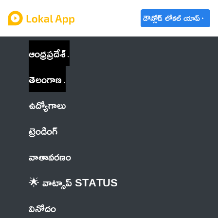
డౌన్లోడ్ లోకల్ యాప్
ఆంధ్రప్రదేశ్
తెలంగాణ
ఉద్యోగాలు
ట్రెండింగ్
వాతావరణం
🌟 వాట్సాప్ STATUS
వినోదం