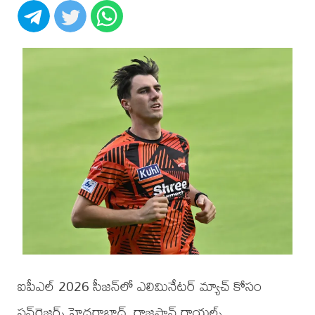
ఐపీఎల్ 2026 సీజన్‌లో ఎలిమినేటర్ మ్యాచ్ కోసం
సన్‌రైజర్స్ హైదరాబాద్, రాజస్థాన్ రాయల్స్