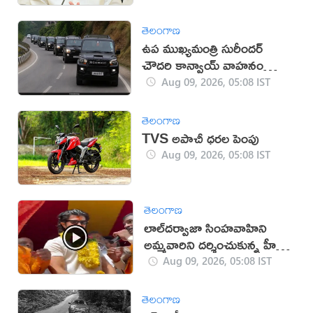
తెలంగాణ
ఉప ముఖ్యమంత్రి సురీందర్
చౌదరి కాన్వాయ్ వాహనం
ఢీకొని వ్యక్తి మృతి!
Aug 09, 2026, 05:08 IST
తెలంగాణ
TVS అపాచీ ధరల పెంపు
Aug 09, 2026, 05:08 IST
తెలంగాణ
లాల్‌దర్వాజా సింహవాహిని
అమ్మవారిని దర్శించుకున్న హీరో
విజయ్‌
Aug 09, 2026, 05:08 IST
తెలంగాణ