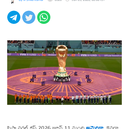
ఫిఫా వరల్డ్ కప్ 2026 జూన్ 11 నుంచి
అమెరికా
, కెనడా,