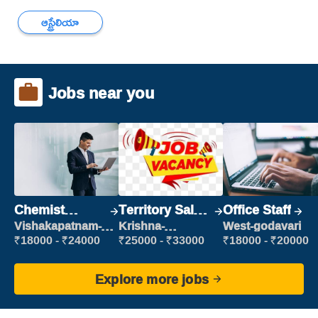
ఆస్ట్రేలియా
Jobs near you
Chemist
Territory Sales
Office Staff
Production
Manager
Vishakapatnam-
Krishna-
West-godavari
new
vijayawada
Executive
₹18000 - ₹24000
₹25000 - ₹33000
₹18000 - ₹20000
Explore more jobs