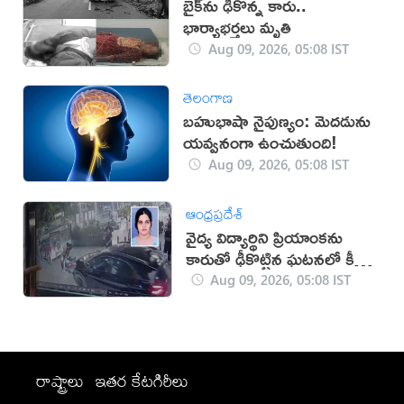
బైక్‌ను ఢీకొన్న కారు..
భార్యాభర్తలు మృతి
Aug 09, 2026, 05:08 IST
తెలంగాణ
బహుభాషా నైపుణ్యం: మెదడును
యవ్వనంగా ఉంచుతుంది!
Aug 09, 2026, 05:08 IST
ఆంధ్రప్రదేశ్
వైద్య విద్యార్థిని ప్రియాంకను
కారుతో ఢీకొట్టిన ఘటనలో కీలక
పరిణామం
Aug 09, 2026, 05:08 IST
రాష్ట్రాలు
ఇతర కేటగిరీలు