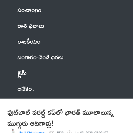
పంచాంగం
రాశి ఫలాలు
రాజకీయం
బంగారం-వెండి ధరలు
క్రైమ్
అనేకం
ఫుట్‌బాల్ వరల్డ్ కప్‌లో భారత్ మూలాలున్న
ముగ్గురు ఆటగాళ్లు!
By N Shiva Kumar
8526
Jun 03, 2026, 08:06 IST