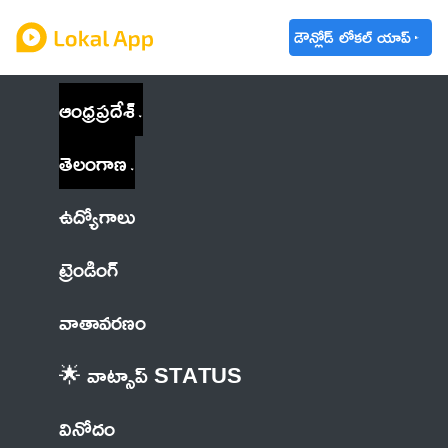
డౌన్లోడ్ లోకల్ యాప్
ఆంధ్రప్రదేశ్
తెలంగాణ
ఉద్యోగాలు
ట్రెండింగ్
వాతావరణం
🌟 వాట్సాప్ STATUS
వినోదం