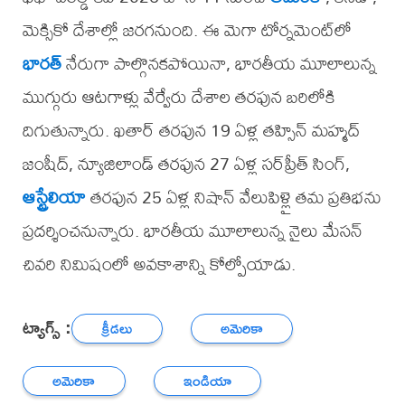
మెక్సికో దేశాల్లో జరగనుంది. ఈ మెగా టోర్నమెంట్‌లో
భారత్
నేరుగా పాల్గొనకపోయినా, భారతీయ మూలాలున్న
ముగ్గురు ఆటగాళ్లు వేర్వేరు దేశాల తరఫున బరిలోకి
దిగుతున్నారు. ఖతార్ తరఫున 19 ఏళ్ల తహ్సిన్ మహ్మద్
జంషీద్, న్యూజిలాండ్ తరఫున 27 ఏళ్ల సర్‌ప్రీత్ సింగ్,
ఆస్ట్రేలియా
తరఫున 25 ఏళ్ల నిషాన్ వేలుపిళ్లై తమ ప్రతిభను
ప్రదర్శించనున్నారు. భారతీయ మూలాలున్న నైలు మేసన్
చివరి నిమిషంలో అవకాశాన్ని కోల్పోయాడు.
ట్యాగ్స్ :
క్రీడలు
అమెరికా
అమెరికా
ఇండియా