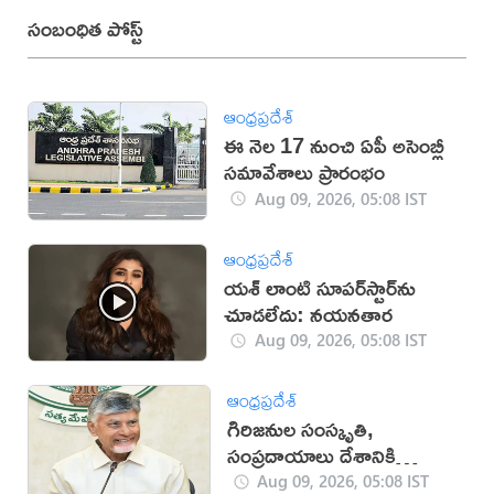
సంబంధిత పోస్ట్
ఆంధ్రప్రదేశ్
ఈ నెల 17 నుంచి ఏపీ అసెంబ్లీ
సమావేశాలు ప్రారంభం
Aug 09, 2026, 05:08 IST
ఆంధ్రప్రదేశ్
యశ్ లాంటి సూపర్‌స్టార్‌ను
చూడలేదు: నయనతార
Aug 09, 2026, 05:08 IST
ఆంధ్రప్రదేశ్
గిరిజనుల సంస్కృతి,
సంప్రదాయాలు దేశానికి
గర్వకారణం: సీఎం చంద్రబాబు
Aug 09, 2026, 05:08 IST