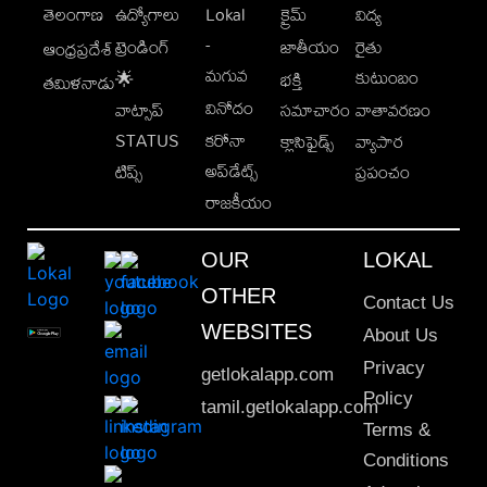
తెలంగాణ
ఉద్యోగాలు
Lokal
క్రైమ్
విద్య
-
ట్రెండింగ్
జాతీయం
రైతు
ఆంధ్రప్రదేశ్
మగువ
కుటుంబం
🌟
భక్తి
తమిళనాడు
వినోదం
వాట్సాప్
సమాచారం
వాతావరణం
STATUS
కరోనా
క్లాసిఫైడ్స్
వ్యాపార
అప్‌డేట్స్
టిప్స్
ప్రపంచం
రాజకీయం
OUR
LOKAL
OTHER
Contact Us
WEBSITES
About Us
Privacy
getlokalapp.com
Policy
tamil.getlokalapp.com
Terms &
Conditions