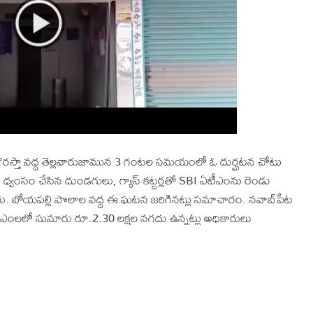
 చౌరస్తా వద్ద తెల్లవారుజామున 3 గంటల సమయంలో ఓ దుర్ఘటన చోటు
లను ధ్వంసం చేసిన దుండగులు, గ్యాస్ కట్టర్లతో SBI ఏటీఎంను రెండు
రు. బోయపల్లి పొలాల వద్ద ఈ ఘటన జరిగినట్లు సమాచారం. నవాబ్‌పేట
. ఏటీఎంలలో సుమారు రూ.2.30 లక్షల నగదు ఉన్నట్లు అధికారులు