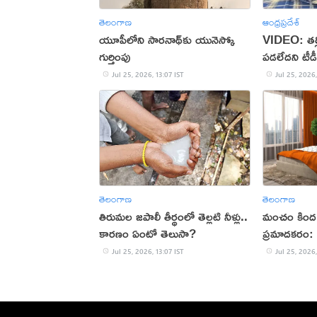
తెలంగాణ
ఆంధ్రప్రదేశ్
యూపీలోని సారనాథ్‌‌కు యునెస్కో
VIDEO: తల్ల
గుర్తింపు
ప‌డ‌లేద‌ని టీ
Jul 25, 2026, 13:07 IST
Jul 25, 2026,
తెలంగాణ
తెలంగాణ
తిరుమల జపాలీ తీర్థంలో తెల్లటి నీళ్లు..
మంచం కింద 
కారణం ఏంటో తెలుసా?
ప్రమాదకరం: 
Jul 25, 2026, 13:07 IST
Jul 25, 2026,