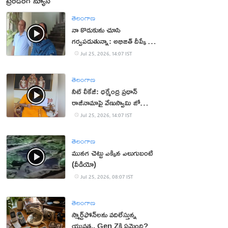
ట్రెండింగ్ న్యూస్
తెలంగాణ
నా కొడుకును చూసి
గర్వపడుతున్నా: అభిజిత్ దీప్కే తల్లి
అనిత
Jul 25, 2026, 14:07 IST
తెలంగాణ
నీట్ లీకేజీ: ధర్మేంద్ర ప్రధాన్
రాజీనామాపై వేణుస్వామి జోస్యం
వైరల్
Jul 25, 2026, 14:07 IST
తెలంగాణ
మునగ చెట్టు ఎక్కిన ఎలుగుబంటి
(వీడియో)
Jul 25, 2026, 08:07 IST
తెలంగాణ
స్మార్ట్‌ఫోన్‌లను వదిలేస్తున్న
యువత.. Gen Zకి ఏమైంది?