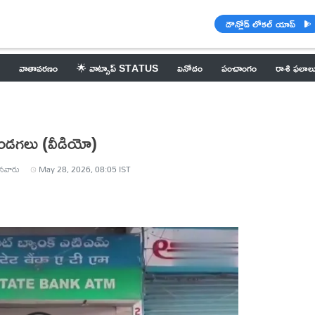
డౌన్లోడ్ లోకల్ యాప్
వాతావరణం
🌟 వాట్సాప్ STATUS
వినోదం
పంచాంగం
రాశి ఫలాల
దుండగలు (వీడియో)
నవారు
May 28, 2026, 08:05 IST