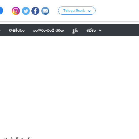
Telugu తెలుగు
ు
రాజకీయం
బంగారం-వెండి ధరలు
క్రైమ్
అనేకం