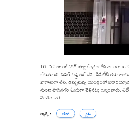
TG: మహబూబ్‌నగర్ జిల్లా కేంద్రంలోని తెలంగాణ
చేసుకుంది. పవర్ సప్లై కట్ చేసి, సీసీటీవీ కెమెరా
భాగాలుగా చేసి, డబ్బులున్న యంత్రంతో పరారయ్యా
నుంచి షాద్‌నగర్ మీదుగా వెళ్లినట్లు గుర్తించారు
వెల్లడించారు.
ట్యాగ్స్ :
లోకల్
క్రైమ్