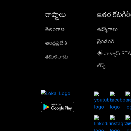
రాష్ట్రాలు
ఇతర కేటగిర
తెలంగాణ
ఉద్యోగాలు
ట్రెండింగ్
ఆంధ్రప్రదేశ్
🌟 వాట్సాప్ S
తమిళనాడు
టిప్స్