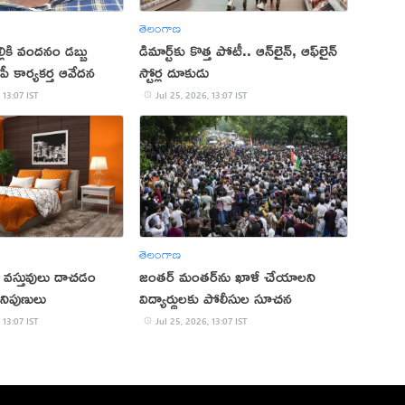
తెలంగాణ
ికి వందనం డ‌బ్బు
డిమార్ట్‌కు కొత్త పోటీ.. ఆన్‌లైన్, ఆఫ్‌లైన్
డీపీ కార్యకర్త ఆవేదన
స్టోర్ల దూకుడు
 13:07 IST
Jul 25, 2026, 13:07 IST
తెలంగాణ
వస్తువులు దాచడం
జంతర్ మంతర్‌ను ఖాళీ చేయాలని
నిపుణులు
విద్యార్థులకు పోలీసుల సూచన
 13:07 IST
Jul 25, 2026, 13:07 IST