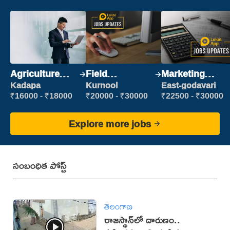
Agriculture
Field
Marketing
Labour
Marketing
Executive
Kadapa
Kurnool
East-godavari
Executive
₹16000 - ₹18000
₹20000 - ₹30000
₹22500 - ₹30000
Explore more jobs
సంబంధిత పోస్ట్
తెలంగాణ
రాజస్థాన్‌లో దారుణం..