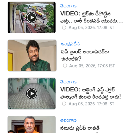
తెలంగాణ
VIDEO: బైక్‌ను ఢీకొట్టిన
ఎద్దు.. లారీ కిందపడి యువకుడు
మృతి!
Aug 05, 2026, 17:08 IST
ఆంధ్రప్రదేశ్
ఏపీ బ్రాండ్ అంబాసిడర్‌గా
చిరంజీవి?
Aug 05, 2026, 17:08 IST
తెలంగాణ
VIDEO: బిల్డింగ్ ఫస్ట్ ఫ్లోర్
పార్కింగ్ నుంచి కిందపడ్డ కారు!
Aug 05, 2026, 17:08 IST
తెలంగాణ
నటుడు ప్రదీప్ రావత్