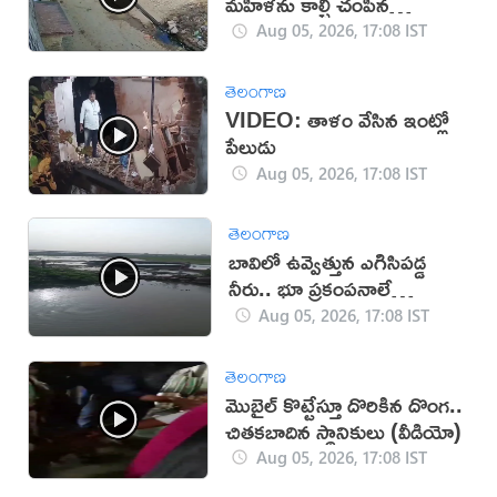
మహిళను కాల్చి చంపిన
యువకుడు (వీడియో)
Aug 05, 2026, 17:08 IST
తెలంగాణ
VIDEO: తాళం వేసిన ఇంట్లో
పేలుడు
Aug 05, 2026, 17:08 IST
తెలంగాణ
బావిలో ఉవ్వెత్తున ఎగిసిపడ్డ
నీరు.. భూ ప్రకంపనాలే
కారణమా?
Aug 05, 2026, 17:08 IST
తెలంగాణ
మొబైల్ కొట్టేస్తూ దొరికిన దొంగ..
చితకబాదిన స్థానికులు (వీడియో)
Aug 05, 2026, 17:08 IST