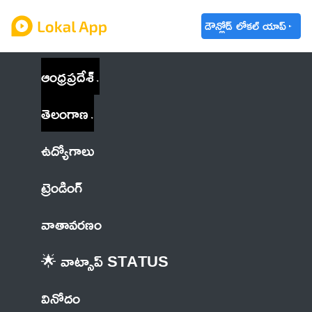
డౌన్లోడ్ లోకల్ యాప్
ఆంధ్రప్రదేశ్
తెలంగాణ
ఉద్యోగాలు
ట్రెండింగ్
వాతావరణం
🌟 వాట్సాప్ STATUS
వినోదం