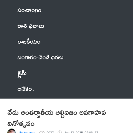
పంచాంగం
రాశి ఫలాలు
రాజకీయం
బంగారం-వెండి ధరలు
క్రైమ్
అనేకం
నేడు అంతర్జాతీయ ఆల్బినిజం అవగాహన
దినోత్సవం
By Anjanna
9037
Jun 13, 2025, 05:06 IST