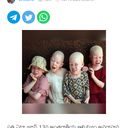
ప్రతి ఏటా జూన్ 13న అంతర్జాతీయ ఆల్బినిజం అవగాహన