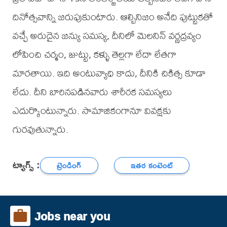
దినోత్సవాన్ని జరుపుకుంటారు. ఆల్బినిజం అనేది పుట్టుకతో
వచ్చే అరుదైన జన్యు సమస్య, దీనిలో మెలనిన్ వర్ణద్రవ్యం
లోపించి చర్మం, జుట్టు, కళ్ళు తెల్లగా లేదా లేతగా
మారతాయి. ఇది అంటువ్యాధి కాదు, దీనికి చికిత్స కూడా
లేదు. దీని బారినపడినవారు శారీరక సమస్యలు
ఎదుర్కొంటున్నారు. సామాజికంగానూ వివక్షకు
గురవుతున్నారు.
ట్యాగ్స్ :
ట్రెండింగ్
ఇతర కంటెంట్
Jobs near you