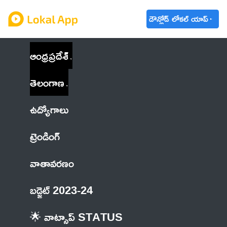
డౌన్లోడ్ లోకల్ యాప్
ఆంధ్రప్రదేశ్
తెలంగాణ
ఉద్యోగాలు
ట్రెండింగ్
వాతావరణం
బడ్జెట్ 2023-24
🌟 వాట్సాప్ STATUS