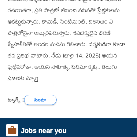
రచయితగా, ప్రతి పాత్రలో జీవించి నటనతో ప్రేక్షకులను
ఆకట్టుకున్నారు. కామెడీ, సెంటిమెంట్, విలనిజం ఏ
పాత్రలోనైనా అబ్బురపరుస్తారు. శివభక్తుడైన భరణి
స్నేహశీలితో అందరి మనసు గెలిచారు. దర్శకుడిగా కూడా
తన ప్రతిభ చాటారు. నేడు (జులై 14, 2025) ఆయన
పుట్టినరోజు. ఆయన సాహిత్య, సినిమా కృషి.. తెలుగు
ప్రజలకు స్ఫూర్తి.
ట్యాగ్స్ :
సినిమా
Jobs near you