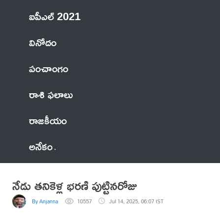
ఐపీఎల్ 2021
వినోదం
పంచాంగం
రాశి ఫలాలు
రాజకీయం
అనేకం
నేడు తనికెళ్ల భరణి పుట్టినరోజు
By Anjanna
10557
Jul 14, 2025, 06:07 IST