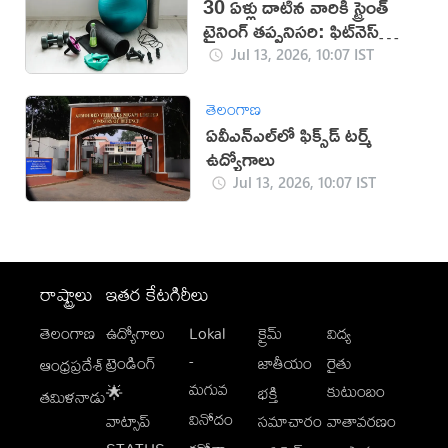
30 ఏళ్లు దాటిన వారికి స్ట్రెంత్
ట్రైనింగ్ తప్పనిసరి: ఫిట్‌నెస్
నిపుణుడు
Jul 13, 2026, 10:07 IST
తెలంగాణ
ఏవీఎన్‌ఎల్‌లో ఫిక్స్‌డ్‌ టర్మ్‌
ఉద్యోగాలు
Jul 13, 2026, 10:07 IST
రాష్ట్రాలు
ఇతర కేటగిరీలు
తెలంగాణ
ఉద్యోగాలు
Lokal
క్రైమ్
విద్య
-
ట్రెండింగ్
జాతీయం
రైతు
ఆంధ్రప్రదేశ్
మగువ
కుటుంబం
🌟
భక్తి
తమిళనాడు
వినోదం
వాట్సాప్
సమాచారం
వాతావరణం