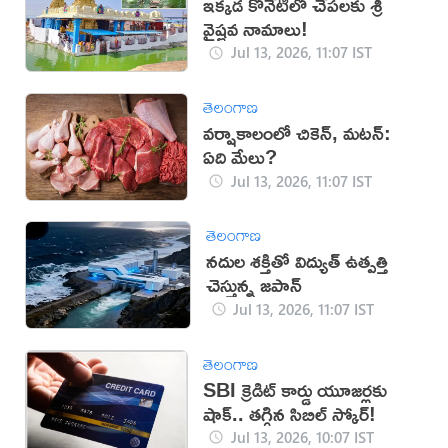
ఇక్కడ కోనేటిలో చేపలకు శ్రీ
వైష్ణవ నామాలు!
Jul 13, 2026, 11:07 IST
తెలంగాణ
వర్షాకాలంలో చికెన్, మటన్:
ఏది మేలు?
Jul 13, 2026, 11:07 IST
తెలంగాణ
నదుల శక్తితో విద్యుత్ ఉత్పత్తి
చెస్తున్న జపాన్
Jul 13, 2026, 11:07 IST
తెలంగాణ
SBI క్రెడిట్ కార్డు యూజర్లకు
షాక్.. తగ్గిన సిబిల్ స్కోర్!
Jul 13, 2026, 10:07 IST