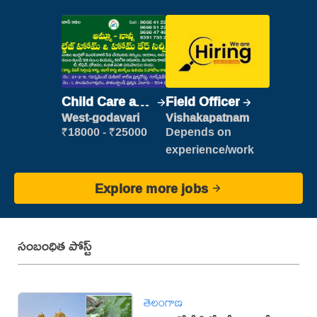
Child Care and
Field Officer
Patient care
West-godavari
Vishakapatnam
₹18000 - ₹25000
Depends on
experience/work
Explore more jobs
సంబంధిత పోస్ట్
తెలంగాణ