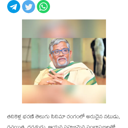
తనికెళ్ల భరణి తెలుగు సినిమా రంగంలో అరుదైన నటుడు,
రచయిత, దర్శకుడు. ఆయన సహజమైన సంభాషణలతో