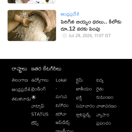
ఆంధ్రప్రదేశ్
పెరిగిన బియ్యం ధరలు.. కిలోకు
రూ.12 వరకు పెంపు
Jul 28, 2026, 11:07 IST
రాష్ట్రాలు
ఇతర కేటగిరీలు
తెలంగాణ
ఉద్యోగాలు
Lokal
క్రైమ్
విద్య
-
ట్రెండింగ్
జాతీయం
రైతు
ఆంధ్రప్రదేశ్
మగువ
కుటుంబం
🌟
భక్తి
తమిళనాడు
వినోదం
వాట్సాప్
సమాచారం
వాతావరణం
STATUS
కరోనా
క్లాసిఫైడ్స్
వ్యాపార
అప్‌డేట్స్
టిప్స్
ప్రపంచం
రాజకీయం