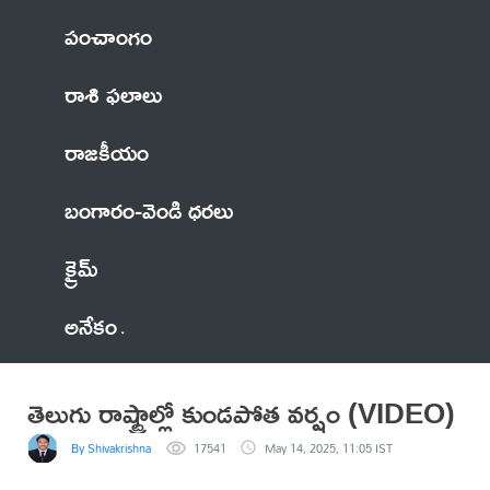
పంచాంగం
రాశి ఫలాలు
రాజకీయం
బంగారం-వెండి ధరలు
క్రైమ్
అనేకం
తెలుగు రాష్ట్రాల్లో కుండపోత వర్షం (VIDEO)
By Shivakrishna
17541
May 14, 2025, 11:05 IST