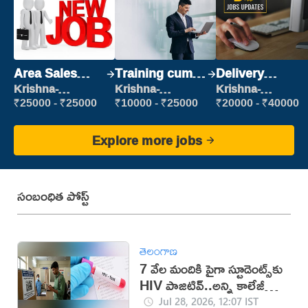
Area Sales
Training cum
Delivery
Manager (Field
Placement
Executive
Krishna-
Krishna-
Krishna-
vijayawada
vijayawada
vijayawada
Sales)
₹25000 - ₹25000
₹10000 - ₹25000
₹20000 - ₹40000
Explore more jobs
సంబంధిత పోస్ట్
తెలంగాణ
7 వేల మందికి పైగా స్టూడెంట్స్‌కు
HIV పాజిటివ్..అన్ని కాలేజీల్లో
టెస్టులు తప్పనిసరి!
Jul 28, 2026, 12:07 IST