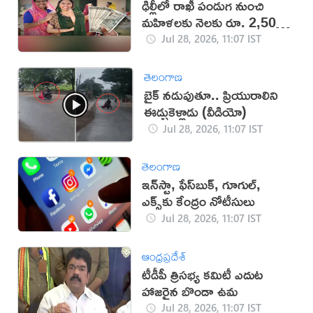
ఢిల్లీలో రాఖీ పండుగ నుంచి
మహిళలకు నెలకు రూ. 2,500
ఆర్థిక సహాయం!
Jul 28, 2026, 11:07 IST
తెలంగాణ
బైక్ నడుపుతూ.. ప్రియురాలిని
ఈడ్చుకెళ్లాడు (వీడియో)
Jul 28, 2026, 11:07 IST
తెలంగాణ
ఇన్‌స్టా, ఫేస్‌బుక్‌, గూగుల్‌,
ఎక్స్‌కు కేంద్రం నోటీసులు
Jul 28, 2026, 11:07 IST
ఆంధ్రప్రదేశ్
టీడీపీ త్రిసభ్య కమిటీ ఎదుట
హాజరైన బొండా ఉమ
Jul 28, 2026, 11:07 IST