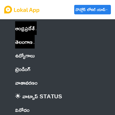
డౌన్లోడ్ లోకల్ యాప్
ఆంధ్రప్రదేశ్
తెలంగాణ
ఉద్యోగాలు
ట్రెండింగ్
వాతావరణం
🌟 వాట్సాప్ STATUS
వినోదం