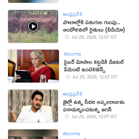
ఆంధ్రప్రదేశ్
పొలాల్లోకి ఏనుగుల గుంపు..
ఆందోళనలో రైతులు (వీడియో)
Jul 28, 2026, 12:07 IST
తెలంగాణ
సైబర్‌ మోసాల కట్టడికి డిజిటల్‌
పేమెంట్‌ ఇంటెలిజెన్స్‌
Jul 28, 2026, 12:07 IST
ఆంధ్రప్రదేశ్
జైల్లో ఉన్న సీదిరి అప్పలరాజును
పరామర్శించనున్న జగన్
Jul 28, 2026, 12:07 IST
తెలంగాణ