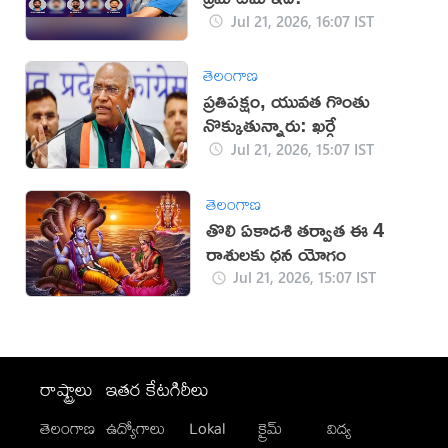
Jul 21, 2026, 16:07 IST
తెలంగాణ
ప్రతిపక్షం, యువత గొంతు
నొక్కుతున్నారు: ఖర్గే
Jul 21, 2026, 15:07 IST
తెలంగాణ
తొలి ఏకాదశి తర్వాత ఈ 4
రాశులకు ధన యోగం
Jul 21, 2026, 15:07 IST
రాష్ట్రాలు
ఇతర కేటగిరీలు
తెలంగాణ
ఉద్యోగాలు
Lokal
క్రైమ్
విద్య