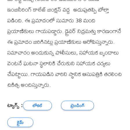
ఇంజనీరింగ్ కాలేజ్ జంక్షన్ వద్ద అదుపుతప్పి బోల్తా
పడింది. ఈ ప్రమాదంలో సుమారు 38 మంది
ప్రయాణికులు గాయపడ్డారు. డ్రైవర్ నిద్రమత్తు కారణంగానే
ఈ ప్రమాదం జరిగినట్లు ప్రయాణికులు ఆరోపిస్తున్నారు.
సమాచారం అందుకున్న పోలీసులు, సహాయక బృందాలు
వెంటనే ఘటనా స్థలానికి చేరుకుని సహాయక చర్యలు
చేపట్టాయి. గాయపడిన వారిని స్థానిక ఆసుపత్రికి తరలించి
చికిత్స అందిస్తున్నారు.
ట్యాగ్స్ :
లోకల్
ట్రెండింగ్
క్రైమ్