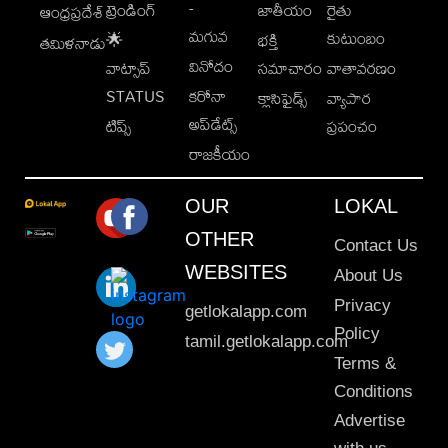
-
ట్రెండింగ్
జాతీయం
రైతు
ఆంధ్రప్రదేశ్
మగువ
కుటుంబం
🌟
భక్తి
తమిళనాడు
వినోదం
వాట్సాప్
సమాచారం
వాతావరణం
STATUS
కరోనా
క్లాసిఫైడ్స్
వ్యాపార
అప్‌డేట్స్
టిప్స్
ప్రపంచం
రాజకీయం
OUR
LOKAL
OTHER
Contact Us
WEBSITES
About Us
Privacy
getlokalapp.com
Policy
tamil.getlokalapp.com
Terms &
Conditions
Advertise