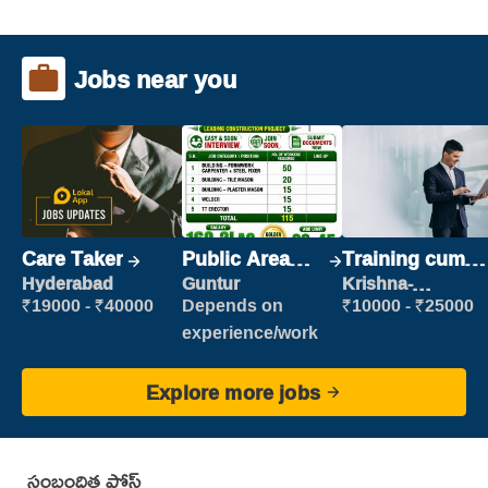
Jobs near you
Care Taker
Public Area
Training cum
Cleaner
Placement
Hyderabad
Guntur
Krishna-
vijayawada
₹19000 - ₹40000
Depends on
₹10000 - ₹25000
experience/work
Explore more jobs
సంబంధిత పోస్ట్