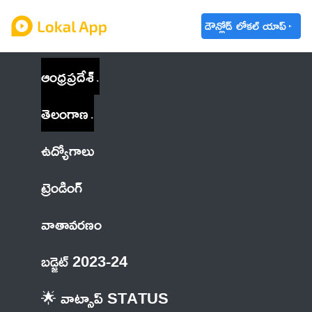
డౌన్లోడ్ లోకల్ యాప్
ఆంధ్రప్రదేశ్
తెలంగాణ
ఉద్యోగాలు
ట్రెండింగ్
వాతావరణం
బడ్జెట్ 2023-24
🌟 వాట్సాప్ STATUS