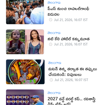
తెలంగాణ
పీఎస్‌ నుంచి రాహుల్‌గాంధీ
విడుదల
Jul 21, 2026, 16:07 IST
తెలంగాణ
నటి కేలి హాటిల్ కన్నుమూత
Jul 21, 2026, 16:07 IST
తెలంగాణ
మటన్ తిన్న తర్వాత ఈ తప్పులు
చేయకండి: నిపుణులు
Jul 21, 2026, 16:07 IST
తెలంగాణ
2027 వన్డే వరల్డ్ కప్.. రవిశాస్త్రి
డ్రీమ్ టీమ్ ఇదే!