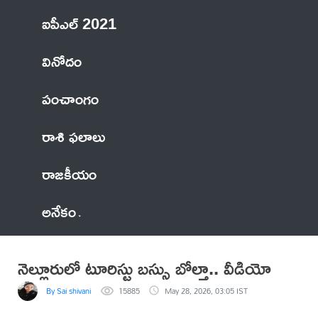
ఐపీఎల్ 2021
వినోదం
పంచాంగం
రాశి ఫలాలు
రాజకీయం
అనేకం
నెల్లూరులో టూరిస్టు బస్సు బోల్తా.. వీడియో
By Sai shivani
15885
May 28, 2026, 03:05 IST