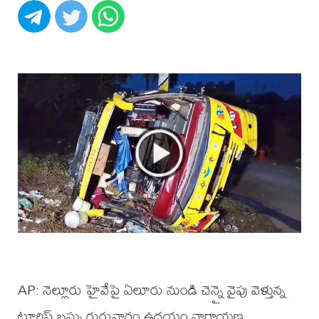
AP: నెల్లూరు హైవేపై ఏలూరు నుండి చెన్నై వైపు వెళ్తున్న
టూరిస్ట్ బస్సు గురువారం ఉదయం నారాయణ