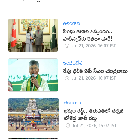
తెలంగాణ
సింధు జలాల ఒప్పందం..
పాకిస్తాన్‌కు కెనడా షాక్!
Jul 21, 2026, 16:07 IST
ఆంధ్రప్రదేశ్
రేపు ఢిల్లీకి ఏపీ సీఎం చంద్రబాబు
Jul 21, 2026, 16:07 IST
తెలంగాణ
భక్తుల రద్దీ.. తిరుపతిలో దర్శన
టోకెన్ల జారీ రద్దు
Jul 21, 2026, 16:07 IST