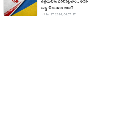
ఉక్రెయిన్‌ను వదిలిపెట్టబోం.. తగిన
బుద్ధి చెబుతాం: ఇరాన్‌
Jul 27, 2026, 06:07 IST