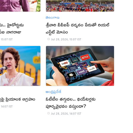
తెలంగాణ
ు.. హైకోర్టును
శ్రీవారి వీవీఐపీ దర్శనం పేరుతో రియల్
సీఐ నాగరాజు
ఎస్టేట్ మోసం
 15:07 IST
Jul 28, 2026, 15:07 IST
ఆంధ్రప్రదేశ్
ల్లుపై ప్రియాంక ఆగ్రహం
ఓటీటీల తగ్గుదల.. థియేటర్లకు
పూర్వవైభవం వస్తుందా?
 14:07 IST
Jul 28, 2026, 14:07 IST