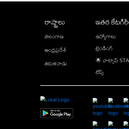
రాష్ట్రాలు
ఇతర కేటగిర
తెలంగాణ
ఉద్యోగాలు
ట్రెండింగ్
ఆంధ్రప్రదేశ్
🌟 వాట్సాప్ S
తమిళనాడు
టిప్స్