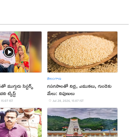
తెలంగాణ
 ముగ్గురు సిస్టర్స్
గసగసాలతో నిద్ర, ఎముకలు, గుండెకు
ని ట్విస్ట్
మేలు: నిపుణులు
 15:07 IST
Jul 28, 2026, 15:07 IST