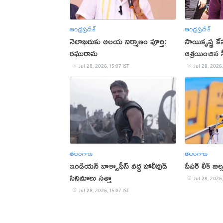
ఆంధ్రప్రదేశ్
ఆంధ్రప్రదేశ్
నెలాఖరుకు ఆలయ నిర్మాణం పూర్తి:
సాయికృష్ణ కేస
రఘురామ
ఆశ్రయించిన 
Jul 28, 2026, 15:07 IST
Jul 28, 2026,
తెలంగాణ
తెలంగాణ
ఇండియన్ బాక్సాఫీస్ వద్ద హాలీవుడ్
పేపర్ లీక్ బి
సినిమాలు సత్తా
Jul 28, 2026,
Jul 28, 2026, 15:07 IST