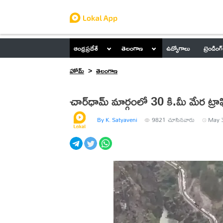
ఆంధ్రప్రదేశ్
తెలంగాణ
ఉద్యోగాలు
ట్రెండింగ్
హోమ్
తెలంగాణ
చార్‌ధామ్ మార్గంలో 30 కి.మీ మేర ట్రా
By K. Satyaveni
9821
చూసినవారు
May 3