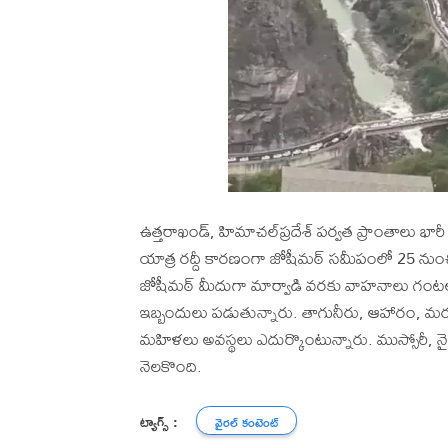
ఉత్తరాఖండ్, హిమాచల్‌ప్రదేశ్ పర్వత ప్రాంతాలు భా
యాత్ర రద్దీ కారణంగా జోషీమఠ్ సమీపంలో 25 నుంచి 30
జోషీమఠ్ మీదుగా మార్వాడి వరకు వాహనాలు గంటల త
ఇబ్బందులు పడుతున్నారు. తాగునీరు, ఆహారం, మరు
మహిళలు అవస్థలు ఎదుర్కొంటున్నారు. ముస్సోరీ, నైని
నెలకొంది.
ట్యాగ్స్ :
వైరల్ కంటెంట్