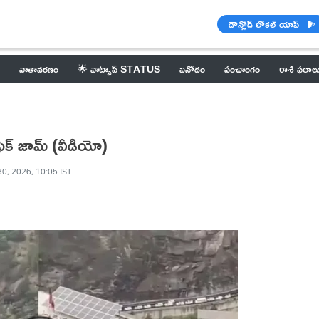
డౌన్లోడ్ లోకల్ యాప్
వాతావరణం
🌟 వాట్సాప్ STATUS
వినోదం
పంచాంగం
రాశి ఫలాల
ఫిక్ జామ్ (వీడియో)
0, 2026, 10:05 IST