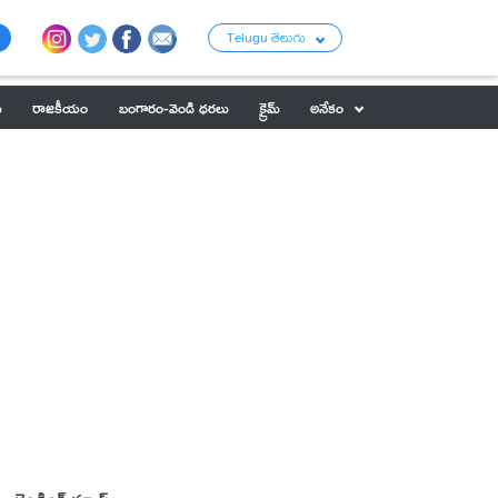
Telugu తెలుగు
ు
రాజకీయం
బంగారం-వెండి ధరలు
క్రైమ్
అనేకం