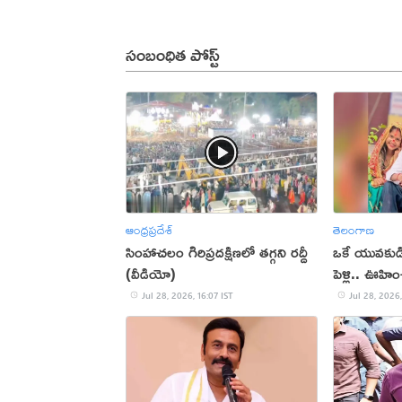
సంబంధిత పోస్ట్
ఆంధ్రప్రదేశ్
తెలంగాణ
సింహాచలం గిరిప్రదక్షిణలో తగ్గని రద్దీ
ఒకే యువకుడితో
(వీడియో)
పెళ్లి.. ఊహించ
Jul 28, 2026, 16:07 IST
Jul 28, 2026,