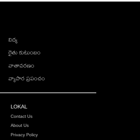
విద్య
రైతు కుటుంబం
వాతావరణం
వ్యాపార ప్రపంచం
LOKAL
Contact Us
About Us
Privacy Policy