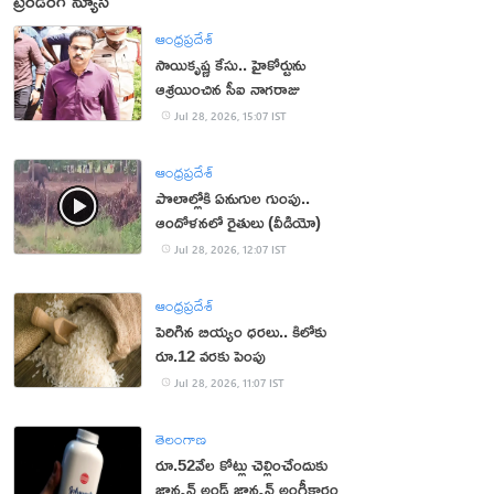
ట్రెండింగ్ న్యూస్
ఆంధ్రప్రదేశ్
సాయికృష్ణ కేసు.. హైకోర్టును
ఆశ్రయించిన సీఐ నాగరాజు
Jul 28, 2026, 15:07 IST
ఆంధ్రప్రదేశ్
పొలాల్లోకి ఏనుగుల గుంపు..
ఆందోళనలో రైతులు (వీడియో)
Jul 28, 2026, 12:07 IST
ఆంధ్రప్రదేశ్
పెరిగిన బియ్యం ధరలు.. కిలోకు
రూ.12 వరకు పెంపు
Jul 28, 2026, 11:07 IST
తెలంగాణ
రూ.52వేల కోట్లు చెల్లించేందుకు
జాన్సన్‌ అండ్‌ జాన్సన్‌ అంగీకారం