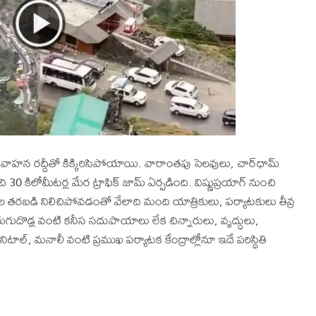
రీ వాహన రద్దీతో కిక్కిరిసిపోయాయి. వారాంతపు సెలవులు, చార్‌ధామ్
 కిలోమీటర్ల మేర ట్రాఫిక్ జామ్ ఏర్పడింది. విష్ణుప్రయాగ్ నుంచి
రబడి నిలిచిపోవడంతో వేలాది మంది యాత్రికులు, పర్యాటకులు తీవ్ర
గుదొడ్ల వంటి కనీస సదుపాయాలు లేక చిన్నారులు, వృద్ధులు,
టాల్, మనాలీ వంటి ప్రముఖ పర్యాటక కేంద్రాల్లోనూ ఇదే పరిస్థితి