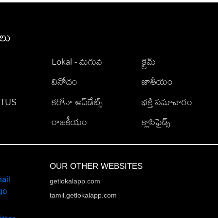
ీలు
Lokal - మగువ
క్రైమ్
వినోదం
జాతీయం
TATUS
కరోనా అప్‌డేట్స్
భక్తి సమాచారం
రాజకీయం
క్లాసిఫైడ్స్
OUR OTHER WEBSITES
getlokalapp.com
tamil.getlokalapp.com