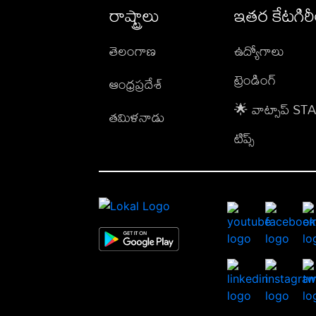
రాష్ట్రాలు
ఇతర కేటగిర
తెలంగాణ
ఉద్యోగాలు
ట్రెండింగ్
ఆంధ్రప్రదేశ్
🌟 వాట్సాప్ S
తమిళనాడు
టిప్స్