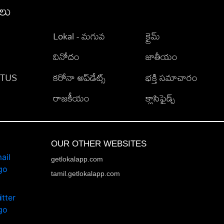
ీలు
Lokal - మగువ
క్రైమ్
వినోదం
జాతీయం
TATUS
కరోనా అప్‌డేట్స్
భక్తి సమాచారం
రాజకీయం
క్లాసిఫైడ్స్
OUR OTHER WEBSITES
getlokalapp.com
tamil.getlokalapp.com