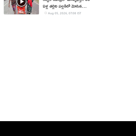
ఏళ్ల తల్లిని పల్లకిలో మోసిన
కొడుకు, కోడలు!
Aug 05, 2026, 07:08 IST