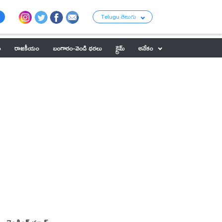
Telugu తెలుగు
ు
రాజకీయం
బంగారం-వెండి ధరలు
క్రైమ్
అనేకం