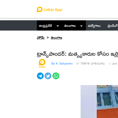
ఆంధ్రప్రదేశ్
తెలంగాణ
ఉద్యోగాలు
ట్రెండింగ్
హోమ్
తెలంగాణ
ట్రాన్స్‌పాండర్‌: మత్స్యకారుల కోసం ఇస్ర
By K. Satyaveni
10916
చూసినవారు
Jun 