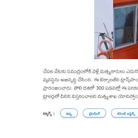
చేపల వేటకు సముద్రంలోకి వెళ్లే మత్స్యకారులు ఎదు
వ్యవస్థను అభివృద్ధి చేసింది. ఈ టెక్నాలజీని ట్రాన్స్‌పా
ప్రారంభించారు. తొలి దశలో 300 పడవల్లో ఈ పరికరం 
ట్రాలర్లలో దీనిని విస్తరించాలని మత్స్యశాఖ యోచిస్తోం
ట్యాగ్స్ :
విద్య
ట్రెండింగ్
కరెంట్ అఫైర్స్