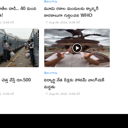
తెలంగాణ
ూతీల దాడి.. 40 మంది
మూడు రకాల మందులను క్యాన్సర్
ి!
కారకాలుగా గుర్తించిన WHO
, 13:08 IST
Aug 06, 2026, 13:08 IST
తెలంగాణ
లో చెత్త వేస్తే రూ.500
విద్యార్థి నేత దీక్షకు సోనమ్ వాంగ్‌చుక్
మద్దతు
, 13:08 IST
Aug 06, 2026, 13:08 IST