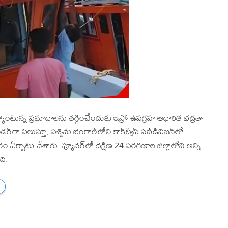
ర్కొంటున్న ప్రమాదాలను తగ్గించేందుకు ఇస్రో ఉపగ్రహ ఆధారిత భద్రతా
ండర్‌గా పిలుస్తూ, పశ్చిమ బెంగాల్‌లోని కాక్‌ద్వీప్ సబ్‌డివిజన్‌లో
ఏర్పాటు చేశారు. ఫ్యూచర్‌లో దక్షిణ 24 పరగణాల జిల్లాలోని అన్ని
ది.