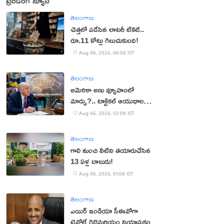
ట్రెండింగ్ న్యూస్
తెలంగాణ
చెత్తలో పడేసిన లాటరీ టికెట్..
రూ.11 కోట్లు గెలుచుకుంది!
Aug 06, 2026, 06:08 IST
తెలంగాణ
అమెరికా అణు వ్యూహంలో
మార్పు?.. టాక్టికల్ ఆయుధాలకు
ప్రాధాన్యం!
Aug 06, 2026, 02:08 IST
తెలంగాణ
గాలి నుంచి నీటిని తయారుచేసిన
13 ఏళ్ల బాలుడు!
Aug 06, 2026, 01:08 IST
తెలంగాణ
ఎయిర్ ఇండియా సీఈవోగా
టెవోల్డే గెబ్రెమరియం నియామకం