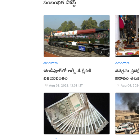
సంబంధిత పోస్ట్
తెలంగాణ
తెలంగాణ
చండీపూర్‌లో అగ్ని-4 క్షిపణి
నవగ్రహ ప్రదక
విజయవంతం
విధానం తెలు
Aug 06, 2026, 13:08 IST
Aug 06, 2026