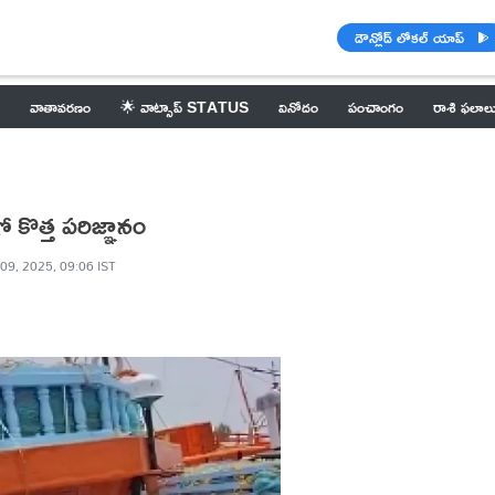
డౌన్లోడ్ లోకల్ యాప్
వాతావరణం
🌟 వాట్సాప్ STATUS
వినోదం
పంచాంగం
రాశి ఫలాల
ో కొత్త పరిజ్ఞానం
09, 2025, 09:06 IST