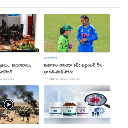
తెలంగాణ
్షిణలు.. నియమాలు,
మహిళల ఆసియా కప్‌: సెప్టెంబర్ 5న
సుకోండి
భారత్-పాక్ పోరు
, 13:08 IST
Aug 06, 2026, 13:08 IST