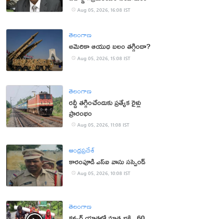
Aug 05, 2026, 16:08 IST
తెలంగాణ
అమెరికా ఆయుధ బలం తగ్గిందా?
Aug 05, 2026, 15:08 IST
తెలంగాణ
రద్దీ తగ్గించేందుకు ప్రత్యేక రైళ్లు
ప్రారంభం
Aug 05, 2026, 11:08 IST
ఆంధ్రప్రదేశ్
కారంపూడి ఎస్ఐ వాసు స‌స్పెండ్‌
Aug 05, 2026, 10:08 IST
తెలంగాణ
కన్వర్ యాత్రలో మాతృభక్తి.. 60