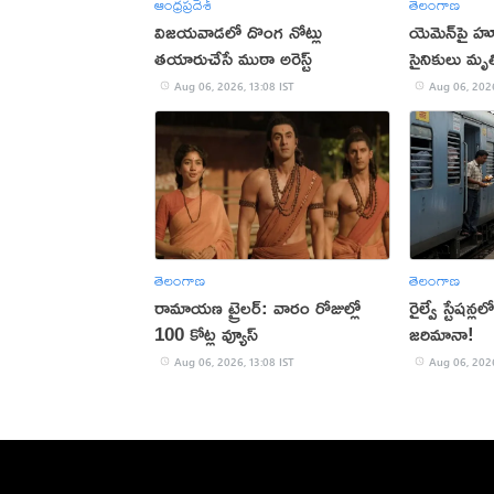
ఆంధ్రప్రదేశ్
తెలంగాణ
విజయవాడలో దొంగ నోట్లు
యెమెన్‌పై హ
తయారుచేసే ముఠా అరెస్ట్
సైనికులు మృత
Aug 06, 2026, 13:08 IST
Aug 06, 2026
తెలంగాణ
తెలంగాణ
రామాయణ ట్రైలర్: వారం రోజుల్లో
రైల్వే స్టేషన్ల
100 కోట్ల వ్యూస్
జరిమానా!
Aug 06, 2026, 13:08 IST
Aug 06, 2026