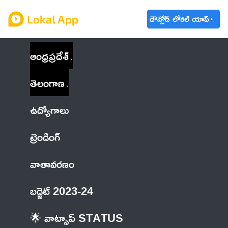
డౌన్లోడ్ లోకల్ యాప్
ఆంధ్రప్రదేశ్
తెలంగాణ
ఉద్యోగాలు
ట్రెండింగ్
వాతావరణం
బడ్జెట్ 2023-24
🌟 వాట్సాప్ STATUS