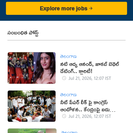
Explore more jobs
సంబంధిత పోస్ట్
తెలంగాణ
నటి ఆద్య ఆనంద్, జాకబ్ బెథెల్
డేటింగ్.. క్లారిటీ!
Jul 21, 2026, 12:07 IST
తెలంగాణ
నీట్ పేపర్ లీక్ పై కాంగ్రెస్
ఆందోళన.. కేంద్రంపై ఐదు
డిమాండ్లు
Jul 21, 2026, 12:07 IST
తెలంగాణ