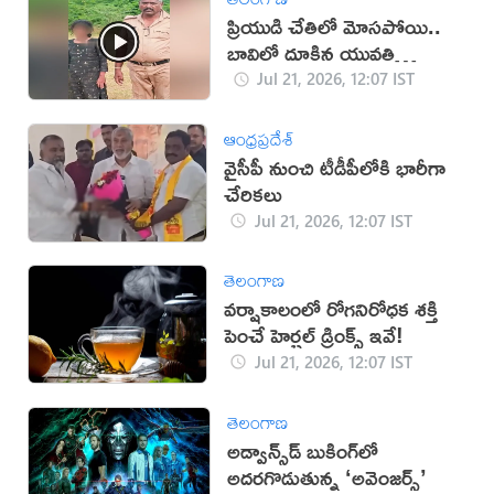
ప్రియుడి చేతిలో మోసపోయి..
బావిలో దూకిన యువతి
(వీడియో)
Jul 21, 2026, 12:07 IST
ఆంధ్రప్రదేశ్
వైసీపీ నుంచి టీడీపీలోకి భారీగా
చేరికలు
Jul 21, 2026, 12:07 IST
తెలంగాణ
వర్షాకాలంలో రోగనిరోధక శక్తి
పెంచే హెర్బల్ డ్రింక్స్ ఇవే!
Jul 21, 2026, 12:07 IST
తెలంగాణ
అడ్వాన్స్‌డ్‌ బుకింగ్‌లో
అదరగొడుతున్న ‘అవెంజర్స్‌’