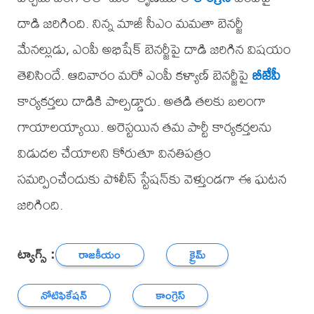
దాడి జరిగింది. నిన్న మాజీ సీఎం మమతా బెనర్జీ
మేనల్లుడు, ఎంపీ అభిషేక్ బెనర్జీపై దాడి జరిగిన విషయం
తెలిసిందే. ఆదివారం మరో ఎంపీ కళ్యాణ్ బెనర్జీపై
బీజేపీ
కార్యకర్తలు దాడికి పాల్పడ్డారు. అతడి తలకు బలంగా
గాయాలయ్యాయి. అరెస్టయిన తమ పార్టీ కార్యకర్తలను
విడుదల చేయాలని కోరుతూ వినతిపత్రం
సమర్పించేందుకు పోలీస్ స్టేషన్‌కు వెళ్తుండగా ఈ ఘటన
జరిగింది.
ట్యాగ్స్ :
రాజకీయం
క్రైమ్
నోటిఫికేషన్
కాంగ్రెస్