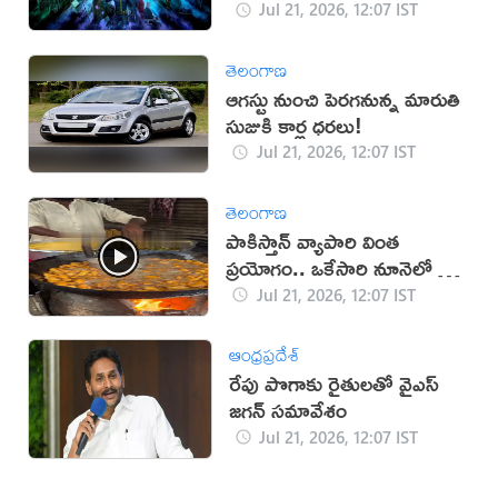
Jul 21, 2026, 12:07 IST
తెలంగాణ
ఆగస్టు నుంచి పెరగనున్న మారుతి
సుజుకి కార్ల ధరలు!
Jul 21, 2026, 12:07 IST
తెలంగాణ
పాకిస్తాన్ వ్యాపారి వింత
ప్రయోగం.. ఒకేసారి నూనెలో టీ,
పకోడీలు!
Jul 21, 2026, 12:07 IST
ఆంధ్రప్రదేశ్
రేపు పొగాకు రైతులతో వైఎస్‌
జగన్‌ సమావేశం
Jul 21, 2026, 12:07 IST