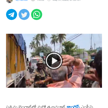
పశ్చిమ బెంగాల్‌లో మరో తృణమూల్
కాంగ్రెస్
ఎంపీపై