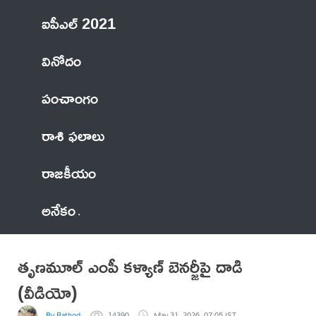
ఐపీఎల్ 2021
వినోదం
పంచాంగం
రాశి ఫలాలు
రాజకీయం
అనేకం
తృణమూల్ ఎంపీ కళ్యాణ్ బెనర్జీపై దాడి
(వీడియో)
By Rathod
14390
May 31, 2026, 07:05 IST