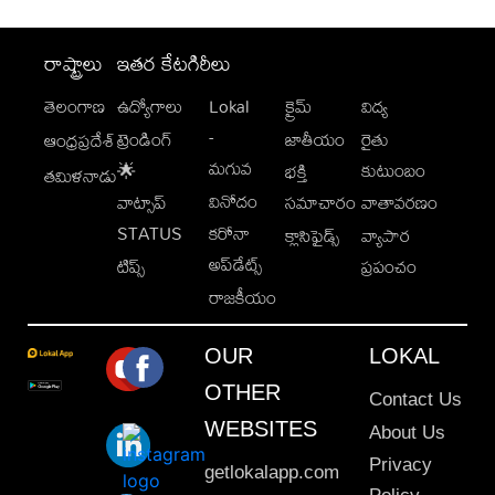
రాష్ట్రాలు
ఇతర కేటగిరీలు
తెలంగాణ
ఉద్యోగాలు
Lokal
క్రైమ్
విద్య
-
ట్రెండింగ్
జాతీయం
రైతు
ఆంధ్రప్రదేశ్
మగువ
కుటుంబం
🌟
భక్తి
తమిళనాడు
వినోదం
వాట్సాప్
సమాచారం
వాతావరణం
STATUS
కరోనా
క్లాసిఫైడ్స్
వ్యాపార
అప్‌డేట్స్
టిప్స్
ప్రపంచం
రాజకీయం
OUR
LOKAL
OTHER
Contact Us
WEBSITES
About Us
Privacy
getlokalapp.com