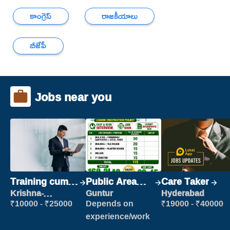
కాంగ్రెస్
రాజకీయాలు
బీజేపీ
Jobs near you
Training cum
Public Area
Care Taker
Placement
Cleaner
Krishna-
Guntur
Hyderabad
vijayawada
₹10000 - ₹25000
Depends on
₹19000 - ₹40000
experience/work