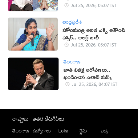
Jul 25, 2026, 05:07 IST
ఆంధ్రప్రదేశ్
హోంమంత్రి అనిత ఎక్స్ అకౌంట్
హ్యాక్.. అలర్ట్ జారీ
Jul 25, 2026, 05:07 IST
తెలంగాణ
జాతి వివక్ష ఆరోపణలు..
ఖండించిన ఎలాన్ మస్క్
Jul 25, 2026, 04:07 IST
రాష్ట్రాలు
ఇతర కేటగిరీలు
తెలంగాణ
ఉద్యోగాలు
Lokal
క్రైమ్
విద్య