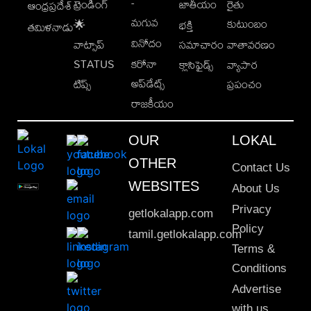
-
ట్రెండింగ్
జాతీయం
రైతు
ఆంధ్రప్రదేశ్
మగువ
కుటుంబం
🌟
భక్తి
తమిళనాడు
వినోదం
వాట్సాప్
సమాచారం
వాతావరణం
STATUS
కరోనా
క్లాసిఫైడ్స్
వ్యాపార
అప్‌డేట్స్
టిప్స్
ప్రపంచం
రాజకీయం
OUR
LOKAL
OTHER
Contact Us
WEBSITES
About Us
Privacy
getlokalapp.com
Policy
tamil.getlokalapp.com
Terms &
Conditions
Advertise
with us