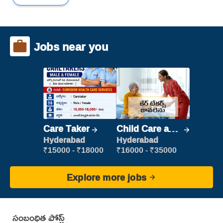
Jobs near you
Care Taker
Child Care and
Patient care
Hyderabad
Hyderabad
₹15000 - ₹18000
₹16000 - ₹35000
Explore more jobs
సంబంధిత పోస్ట్