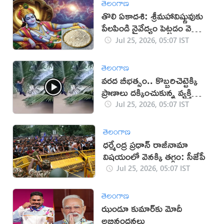
తెలంగాణ
తొలి ఏకాదశి: శ్రీమహావిష్ణువుకు
పేలపిండి నైవేద్యం పెట్టడం వెనుక
విశేషాలు ఇవే!
Jul 25, 2026, 05:07 IST
తెలంగాణ
వరద బీభత్సం.. కొబ్బరిచెట్టెక్కి
ప్రాణాలు దక్కించుకున్న వ్యక్తి
(వీడియో)
Jul 25, 2026, 05:07 IST
తెలంగాణ
ధర్మేంద్ర ప్రధాన్ రాజీనామా
విషయంలో వెనక్కి తగ్గం: సీజేపీ
Jul 25, 2026, 05:07 IST
తెలంగాణ
ఝండూ కుమార్‌కు మోదీ
అభినందనలు