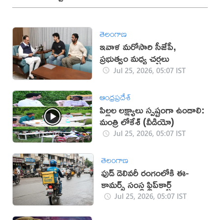
తెలంగాణ
ఇవాళ మరోసారి సీజేపీ,
ప్రభుత్వం మధ్య చర్చలు
Jul 25, 2026, 05:07 IST
ఆంధ్రప్రదేశ్
పిల్లల లక్ష్యాలు స్పష్టంగా ఉండాలి:
మంత్రి లోకేశ్ (వీడియో)
Jul 25, 2026, 05:07 IST
తెలంగాణ
ఫుడ్ డెలివరీ రంగంలోకి ఈ-
కామర్స్ సంస్థ ఫ్లిప్‌కార్ట్
Jul 25, 2026, 05:07 IST