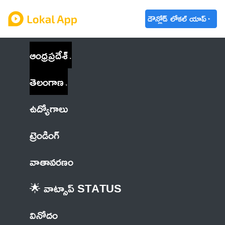
డౌన్లోడ్ లోకల్ యాప్
ఆంధ్రప్రదేశ్
తెలంగాణ
ఉద్యోగాలు
ట్రెండింగ్
వాతావరణం
🌟 వాట్సాప్ STATUS
వినోదం