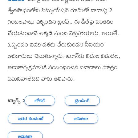
శ్వేతసౌధంలోని సిట్యుయేషన్‌ రూమ్‌లో దాదాపు 2
గంటలపాటు చర్చించిన ట్రంప్‌.. ఈ డీల్‌పై సంతకం
చేయకుండానే అక్కడి నుంచి వెళ్లిపోయారు. అయితే,
ఒప్పందం చివరి దశకు చేరుకుందని సీనియర్‌
అధికారులు చెబుతున్నారు. ఇరాన్‌కు నిధుల విడుదల,
అణుకార్యక్రమానికి సంబంధించిన వివాదాలు మాత్రం
సమసిపోలేదని వారు తెలిపారు.
ట్యాగ్స్ :
లోకల్
ట్రెండింగ్
ఇతర కంటెంట్
అమెరికా
అమెరికా