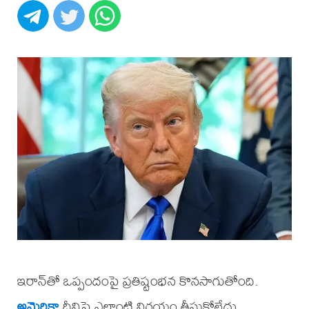
ఇరాన్‌తో ఒప్పందంపై ప్రతిష్టంభన కొనసాగుతోంది.
అమెరికా
దీనిపై ఎలాంటి నిర్ణయం తీసుకోలేదు.