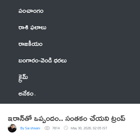
పంచాంగం
రాశి ఫలాలు
రాజకీయం
బంగారం-వెండి ధరలు
క్రైమ్
అనేకం
ఇరాన్‌తో ఒప్పందం.. సంతకం చేయని ట్రంప్‌
By Sai shivani
7814
May 30, 2026, 02:05 IST