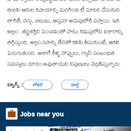
తుల‌సి ఆకుల కషాయాన్ని మరగించి టీ మాదిరి చేసుకుని
తాగితే, దగ్గు, జలుబు, ఆస్తమా అదుపులోకి వస్తాయి. ఇక
అల్లం.. జీర్ణశక్తిని పెంచడంతో పాటు కడుపులోని వికారాన్ని
తగ్గిస్తుంది. అల్లం రసాన్ని తేనెతో కలిపి తీసుకుంటే, ఆకలి
పెరుగుతుంది. అలాగే కీళ్ళ నొప్పులు, గ్యాస్ సంబంధిత
సమస్యలు దూరం అవుతాయని నిపుణులు వెల్లడిస్తున్నారు.
ట్యాగ్స్ :
లోకల్
హెల్త్
Jobs near you