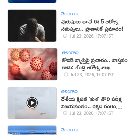
తెలంగాణ
పురుషులు దాచే ఈ 5 ఆరోగ్య
సమస్యలు.. ప్రాణానికే ప్రమాదం!
Jul 23, 2026, 17:07 IST
తెలంగాణ
కోవిడ్ వ్యాప్తిపై ప్రచారం.. వాస్తవం
కాదు: కేంద్ర ఆరోగ్య శాఖ
Jul 23, 2026, 17:07 IST
తెలంగాణ
దేశీయ క్షిపణి 'కుశ' తొలి పరీక్ష
విజయవంతం.. రక్షణ రంగంలో
కొత్త శకం
Jul 23, 2026, 17:07 IST
తెలంగాణ