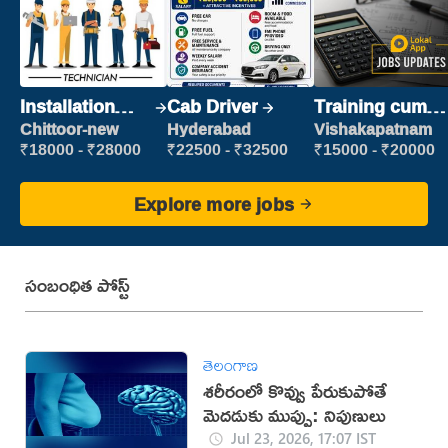
Installation
Cab Driver
Training cum
Engineer/
Placement
Chittoor-new
Hyderabad
Vishakapatnam
Helper
₹18000 - ₹28000
₹22500 - ₹32500
₹15000 - ₹20000
Explore more jobs
సంబంధిత పోస్ట్
తెలంగాణ
శరీరంలో కొవ్వు పేరుకుపోతే
మెదడుకు ముప్పు: నిపుణులు
Jul 23, 2026, 17:07 IST