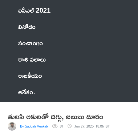
ఐపీఎల్ 2021
వినోదం
పంచాంగం
రాశి ఫలాలు
రాజకీయం
అనేకం
తుల‌సి ఆకుల‌తో దగ్గు, జలుబు దూరం
By Gaddala VenkateswaraRao
81
Jun 27, 2025, 18:06 IST