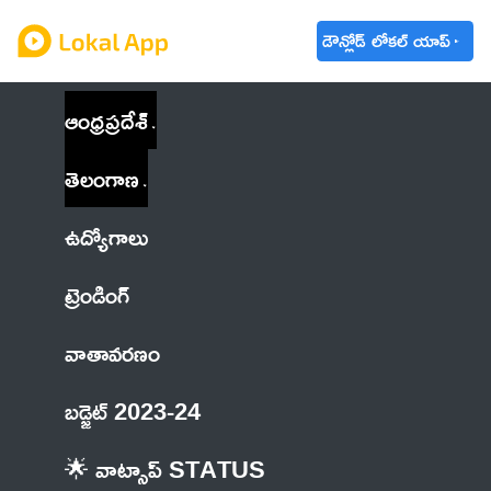
డౌన్లోడ్ లోకల్ యాప్
ఆంధ్రప్రదేశ్
తెలంగాణ
ఉద్యోగాలు
ట్రెండింగ్
వాతావరణం
బడ్జెట్ 2023-24
🌟 వాట్సాప్ STATUS