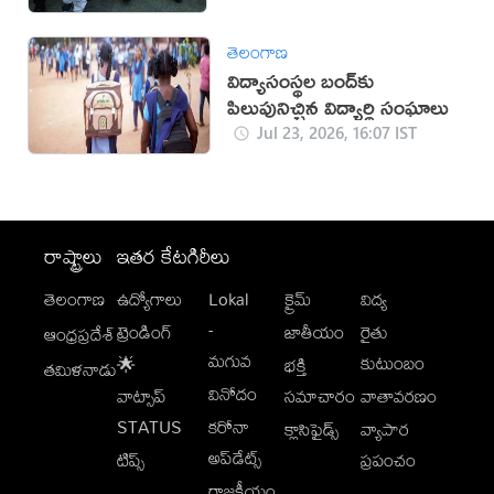
తెలంగాణ
విద్యాసంస్థల బంద్‌కు
పిలుపునిచ్చిన విద్యార్థి సంఘాలు
Jul 23, 2026, 16:07 IST
రాష్ట్రాలు
ఇతర కేటగిరీలు
తెలంగాణ
ఉద్యోగాలు
Lokal
క్రైమ్
విద్య
-
ట్రెండింగ్
జాతీయం
రైతు
ఆంధ్రప్రదేశ్
మగువ
కుటుంబం
🌟
భక్తి
తమిళనాడు
వినోదం
వాట్సాప్
సమాచారం
వాతావరణం
STATUS
కరోనా
క్లాసిఫైడ్స్
వ్యాపార
అప్‌డేట్స్
టిప్స్
ప్రపంచం
రాజకీయం