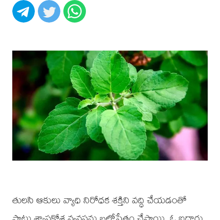
తులసి ఆకులు వ్యాధి నిరోధక శక్తిని వద్ధి చేయడంతో
పాటు శ్వాసకోశ వ్యవస్థను బలోపేతం చేస్తాయి. ఓ ఐదారు