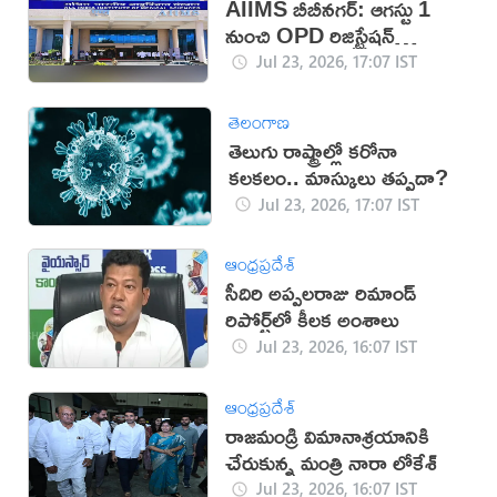
AIIMS బీబీనగర్: ఆగస్టు 1
నుంచి OPD రిజిస్ట్రేషన్
సమయాల్లో మార్పు
Jul 23, 2026, 17:07 IST
తెలంగాణ
తెలుగు రాష్ట్రాల్లో కరోనా
కలకలం.. మాస్కులు తప్పదా?
Jul 23, 2026, 17:07 IST
ఆంధ్రప్రదేశ్
సీదిరి అప్పలరాజు రిమాండ్‌
రిపోర్ట్‌లో కీలక అంశాలు
Jul 23, 2026, 16:07 IST
ఆంధ్రప్రదేశ్
రాజమండ్రి విమానాశ్రయానికి
చేరుకున్న మంత్రి నారా లోకేశ్
Jul 23, 2026, 16:07 IST