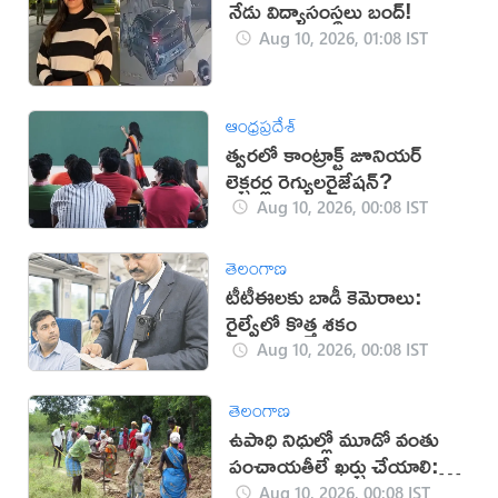
నేడు విద్యాసంస్థలు బంద్!
Aug 10, 2026, 01:08 IST
ఆంధ్రప్రదేశ్
త్వరలో కాంట్రాక్ట్‌ జూనియర్
లెక్చరర్ల రెగ్యులరైజేషన్?
Aug 10, 2026, 00:08 IST
తెలంగాణ
టీటీఈలకు బాడీ కెమెరాలు:
రైల్వేలో కొత్త శకం
Aug 10, 2026, 00:08 IST
తెలంగాణ
ఉపాధి నిధుల్లో మూడో వంతు
పంచాయతీలే ఖర్చు చేయాలి:
కేంద్రం
Aug 10, 2026, 00:08 IST