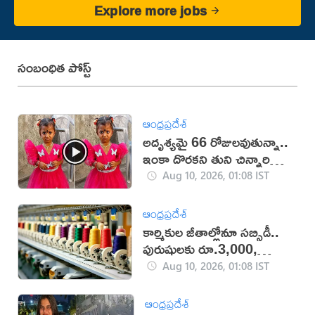
Explore more jobs
సంబంధిత పోస్ట్
ఆంధ్రప్రదేశ్
అదృశ్యమై 66 రోజులవుతున్నా..
ఇంకా దొరకని తుని చిన్నారి
ఆచూకీ (VIDEO)
Aug 10, 2026, 01:08 IST
ఆంధ్రప్రదేశ్
కార్మికుల జీతాల్లోనూ సబ్సిడీ..
పురుషులకు రూ.3,000,
మహిళలకు రూ.3,500
Aug 10, 2026, 01:08 IST
ఆంధ్రప్రదేశ్