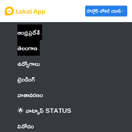
డౌన్లోడ్ లోకల్ యాప్
ఆంధ్రప్రదేశ్
తెలంగాణ
ఉద్యోగాలు
ట్రెండింగ్
వాతావరణం
🌟 వాట్సాప్ STATUS
వినోదం