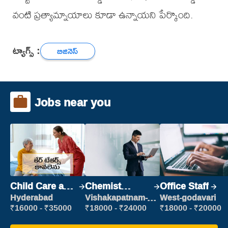
వంటి ప్రత్యామ్నాయాలు కూడా ఉన్నాయని పేర్కొంది.
ట్యాగ్స్ :
బిజినెస్
Jobs near you
Child Care and
Chemist
Office Staff
Patient care
Production
Hyderabad
Vishakapatnam-
West-godavari
new
Executive
₹16000 - ₹35000
₹18000 - ₹24000
₹18000 - ₹20000