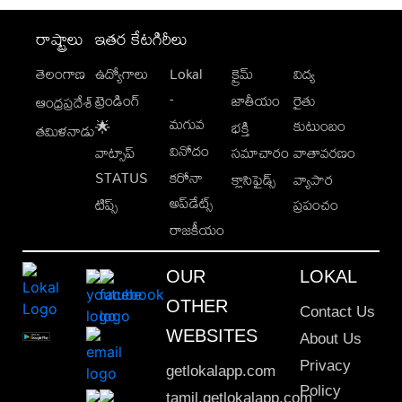
రాష్ట్రాలు
ఇతర కేటగిరీలు
తెలంగాణ
ఉద్యోగాలు
Lokal
క్రైమ్
విద్య
-
ట్రెండింగ్
జాతీయం
రైతు
ఆంధ్రప్రదేశ్
మగువ
కుటుంబం
🌟
భక్తి
తమిళనాడు
వినోదం
వాట్సాప్
సమాచారం
వాతావరణం
STATUS
కరోనా
క్లాసిఫైడ్స్
వ్యాపార
అప్‌డేట్స్
టిప్స్
ప్రపంచం
రాజకీయం
OUR
LOKAL
OTHER
Contact Us
WEBSITES
About Us
Privacy
getlokalapp.com
Policy
tamil.getlokalapp.com