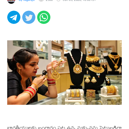
భారతీయులకు బంగారం పట్ల ఉన్న మక్కువను పెట్టుబడిగా