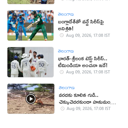
తెలంగాణ
బంగ్లాదేశ్‌తో వన్డే సిరీస్‌పై
అనిశ్చితి!
Aug 09, 2026, 17:08 IST
తెలంగాణ
భారత్-శ్రీలంక టెస్ట్ సిరీస్..
టీమిండియా అంచనా ఇదే!
Aug 09, 2026, 17:08 IST
తెలంగాణ
వరదకు కూలిన గుడి..
చెక్కుచెదరకుండా హనుమంతుని
విగ్రహం!
Aug 09, 2026, 17:08 IST