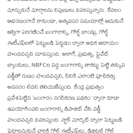
మార్చుకునే మార్గాలను నిపుణులు వివరిస్తున్నారు. కేవలం
ఆభరణంగానే కాకుండా, అత్యవసర సమయాల్లో ఆదుకునే
ఆస్తిగా పరిగణించే బంగారాన్ని, గోల్డ్ బాండ్లు, గోల్డ్
ఈటీఎఫ్‌లలో పెట్టుబడి పెట్టడం ద్వారా అధిక ఆదాయం
పొందవచ్చని సూచిస్తుంది. అలాగే, ప్రభుత్వ, ప్రైవేట్
బ్యాంకులు, NBFCల వద్ద బంగారాన్ని తాకట్టు పెట్టి తక్కువ
వడ్డీతో రుణం పొందవచ్చని, దీనికి ఎలాంటి పూచీకత్తు
అవసరం లేదని తెలియజేస్తుంది. కేంద్ర ప్రభుత్వం
ప్రవేశపెట్టిన 'బంగారం నగదీకరణ పథకం' ద్వారా కూడా
ఉపయోగించని బంగారాన్ని డిపాజిట్ చేసి వడ్డీ
పొందవచ్చని వివరిస్తుంది. స్టాక్ మార్కెట్ ద్వారా పెట్టుబడి
పెట్టాలనుకునే వారికి గోల్డ్ ఈటీఎఫ్‌లు, డిజిటల్ గోల్డ్