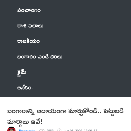
పంచాంగం
రాశి ఫలాలు
రాజకీయం
బంగారం-వెండి ధరలు
క్రైమ్
అనేకం
బంగారాన్ని ఆదాయంగా మార్చుకోండి.. పెట్టుబడి
మార్గాలు ఇవే!
By nagaraju
2986
Jun 03, 2026, 16:06 IST