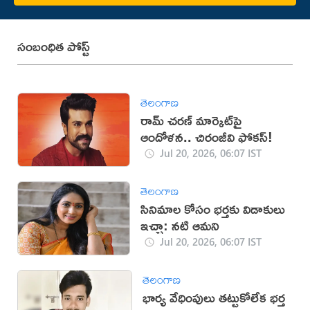
సంబంధిత పోస్ట్
తెలంగాణ
రామ్ చరణ్ మార్కెట్‌పై
ఆందోళన.. చిరంజీవి ఫోకస్!
Jul 20, 2026, 06:07 IST
తెలంగాణ
సినిమాల కోసం భర్తకు విడాకులు
ఇచ్చా: నటి ఆమని
Jul 20, 2026, 06:07 IST
తెలంగాణ
భార్య వేధింపులు తట్టుకోలేక భర్త