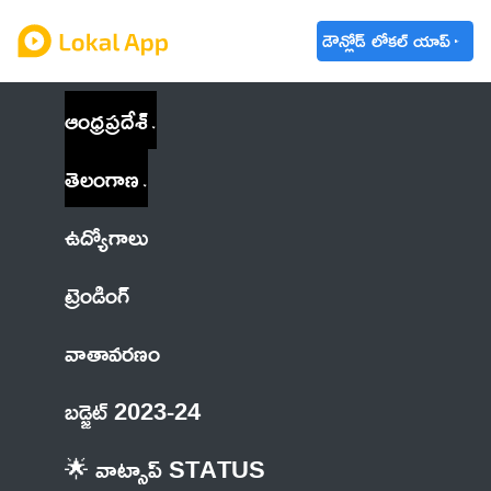
డౌన్లోడ్ లోకల్ యాప్
ఆంధ్రప్రదేశ్
తెలంగాణ
ఉద్యోగాలు
ట్రెండింగ్
వాతావరణం
బడ్జెట్ 2023-24
🌟 వాట్సాప్ STATUS