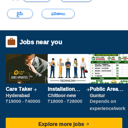
క్రైమ్
ఫలితాలు
Jobs near you
Care Taker
Installation
Public Area
Engineer/
Cleaner
Hyderabad
Chittoor-new
Guntur
Helper
₹19000 - ₹40000
₹18000 - ₹28000
Depends on
experience/work
Explore more jobs