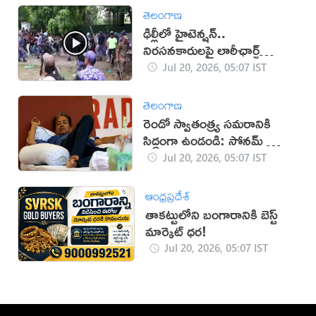
తెలంగాణ
ఢిల్లీలో హైటెన్షన్..
నిరసనకారులపై లాఠీఛార్జ్
(వీడియో)
Jul 20, 2026, 05:07 IST
తెలంగాణ
రెండో స్వాతంత్ర్య సమరానికి
సిద్ధంగా ఉండండి: సోనమ్ వాంగ్
చుక్ పిలుపు
Jul 20, 2026, 05:07 IST
ఆంధ్రప్రదేశ్
తాకట్టులోని బంగారానికి బెస్ట్
మార్కెట్ ధర!
Jul 20, 2026, 05:07 IST