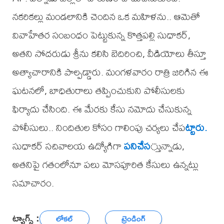
నకరికల్లు మండలానికి చెందిన ఒక మహిళను.. ఆమెతో
వివాహేతర సంబంధం పెట్టుకున్న కొత్తపల్లి సుధాకర్,
అతని సోదరుడు శ్రీను కలిసి బెదిరించి, వీడియోలు తీస్తూ
అత్యాచారానికి పాల్పడ్డారు. మంగళవారం రాత్రి జరిగిన ఈ
ఘటనలో, బాధితురాలు తప్పించుకుని పోలీసులకు
ఫిర్యాదు చేసింది. ఈ మేరకు కేసు నమోదు చేసుకున్న
పోలీసులు.. నిందితుల కోసం గాలింపు చర్యలు చేప
ట్టారు.
సుధాకర్ సచివాలయ ఉద్యోగిగా
పనిచేస
్తున్నాడు,
అతనిపై గతంలోనూ పలు మోసపూరిత కేసులు ఉన్నట్లు
సమాచారం.
ట్యాగ్స్ :
లోకల్
ట్రెండింగ్