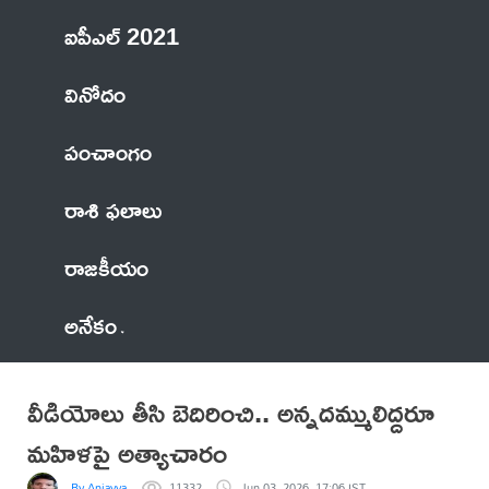
ఐపీఎల్ 2021
వినోదం
పంచాంగం
రాశి ఫలాలు
రాజకీయం
అనేకం
వీడియోలు తీసి బెదిరించి.. అన్నదమ్ములిద్దరూ
మహిళపై అత్యాచారం
By Anjayya
11332
Jun 03, 2026, 17:06 IST