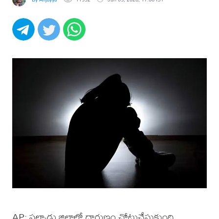
AP: పల్నాడు జిల్లాలో దారుణం చోటుచేసుకుంది.