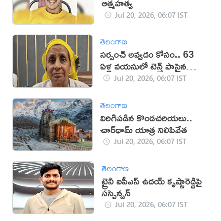
ఆత్మహత్య
Jul 20, 2026, 06:07 IST
తెలంగాణ
సర్పంచ్ అవ్వడం కోసం.. 63
ఏళ్ల వయసులో టెన్త్ పాసైన
వృద్ధురాలు
Jul 20, 2026, 06:07 IST
తెలంగాణ
విరిగిపడిన కొండచరియలు..
చార్‌ధామ్ యాత్ర నిలిపివేత
Jul 20, 2026, 06:07 IST
తెలంగాణ
ట్రైనీ ఐపీఎస్ ఉదయ్ కృష్ణారెడ్డిపై
సస్పెన్షన్
Jul 20, 2026, 06:07 IST