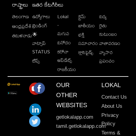
రాష్ట్రాలు
ఇతర కేటగిరీలు
తెలంగాణ
ఉద్యోగాలు
Lokal
క్రైమ్
విద్య
-
ట్రెండింగ్
జాతీయం
రైతు
ఆంధ్రప్రదేశ్
మగువ
కుటుంబం
🌟
భక్తి
తమిళనాడు
వినోదం
వాట్సాప్
సమాచారం
వాతావరణం
STATUS
కరోనా
క్లాసిఫైడ్స్
వ్యాపార
అప్‌డేట్స్
టిప్స్
ప్రపంచం
రాజకీయం
OUR
LOKAL
OTHER
Contact Us
WEBSITES
About Us
Privacy
getlokalapp.com
Policy
tamil.getlokalapp.com
Terms &