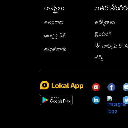
రాష్ట్రాలు
ఇతర కేటగిర
తెలంగాణ
ఉద్యోగాలు
ట్రెండింగ్
ఆంధ్రప్రదేశ్
🌟 వాట్సాప్ S
తమిళనాడు
టిప్స్