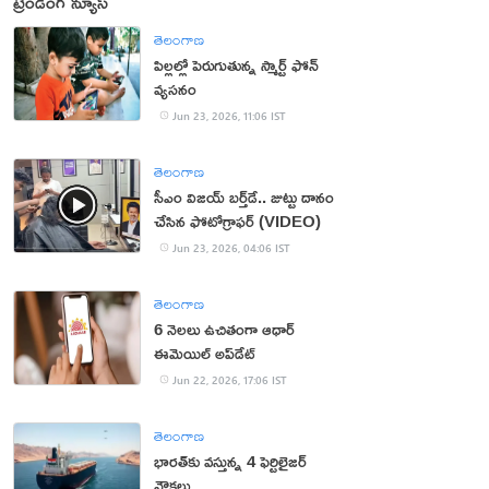
ట్రెండింగ్ న్యూస్
తెలంగాణ
పిల్లల్లో పెరుగుతున్న స్మార్ట్ ఫోన్
వ్యసనం
Jun 23, 2026, 11:06 IST
తెలంగాణ
సీఎం విజయ్ బర్త్‌డే.. జుట్టు దానం
చేసిన ఫోటోగ్రాఫర్ (VIDEO)
Jun 23, 2026, 04:06 IST
తెలంగాణ
6 నెలలు ఉచితంగా ఆధార్
ఈమెయిల్ అప్‌డేట్
Jun 22, 2026, 17:06 IST
తెలంగాణ
భారత్‌కు వస్తున్న 4 ఫెర్టిలైజర్
నౌకలు