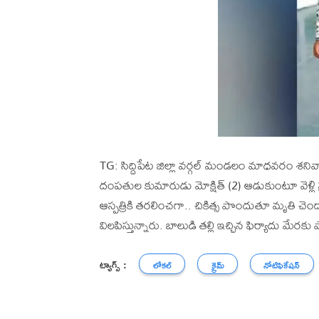
TG: సిద్దిపేట జిల్లా వర్గల్ మండలం మాధవరం శనివ
దంపతుల కుమారుడు మోక్షిత్ (2) ఆడుకుంటూ వెళ్లి
ఆస్పత్రికి తరలించగా.. చికిత్స పొందుతూ మృతి చె
విలపిస్తున్నారు. బాలుడి తల్లి ఇచ్చిన ఫిర్యాదు మేరకు 
ట్యాగ్స్ :
లోకల్
క్రైమ్
నోటిఫికేషన్