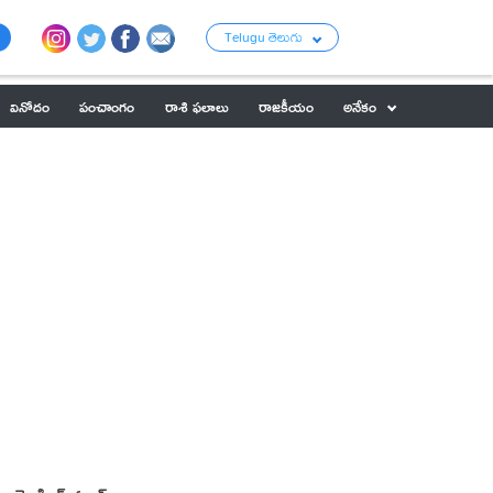
Telugu తెలుగు
వినోదం
పంచాంగం
రాశి ఫలాలు
రాజకీయం
అనేకం