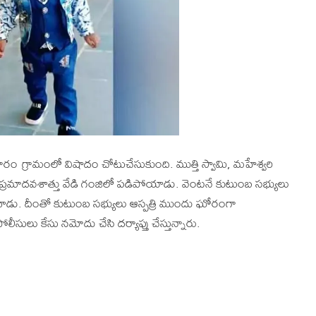
ారం గ్రామంలో విషాదం చోటుచేసుకుంది. ముత్తి స్వామి, మహేశ్వరి
 ప్రమాదవశాత్తు వేడి గంజిలో పడిపోయాడు. వెంటనే కుటుంబ సభ్యులు
ందాడు. దీంతో కుటుంబ సభ్యులు ఆస్పత్రి ముందు ఘోరంగా
పోలీసులు కేసు నమోదు చేసి దర్యాప్తు చేస్తున్నారు.