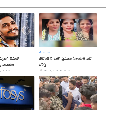
తెలంగాణ
్సింగ్ కేసులో
చీటింగ్ కేసులో ప్రముఖ సీరియల్ నటి
న విచారణ
అరెస్ట్
, 13:06 IST
Jun 23, 2026, 12:06 IST