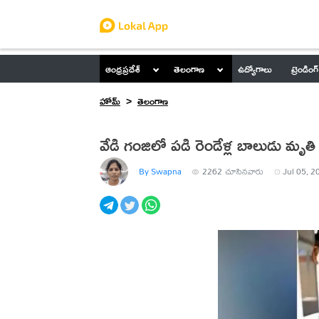
ఆంధ్రప్రదేశ్
తెలంగాణ
ఉద్యోగాలు
ట్రెండింగ్
హోమ్
తెలంగాణ
వేడి గంజిలో పడి రెండేళ్ల బాలుడు మృతి
By Swapna
2262
చూసినవారు
Jul 05, 2