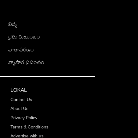
విద్య
రైతు కుటుంబం
వాతావరణం
వ్యాపార ప్రపంచం
LOKAL
Contact Us
About Us
Privacy Policy
Terms & Conditions
Advertise with us