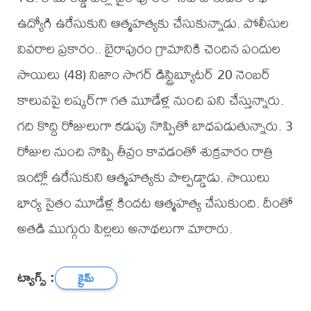
ఉద్యోగి ఉరేసుకుని ఆత్మహత్యకు చేసుకున్నాడు. పోలీసుల
వివరాల ప్రకారం.. బైరాపురం గ్రామానికి చెందిన పందుల
సాయిలు (48) నిజాం సాగర్ డిస్ట్రిబ్యూటర్ 20 నెంబర్
కాలువపై లష్కర్​గా గత మూడేళ్ల నుంచి పని చేస్తున్నారు.
గది కొద్ది రోజులుగా కడుపు నొప్పితో బాధపడుతున్నారు. 3
రోజుల నుంచి నొప్పి తీవ్రం కావడంతో శుక్రవారం రాత్రి
ఇంట్లో ఉరేసుకుని ఆత్మహత్యకు పాల్పడ్డాడు. సాయిలు
భార్య సైతం మూడేళ్ల కిందట ఆత్మహత్య చేసుకుంది. దీంతో
అతడి ముగ్గురు పిల్లలు అనాథలుగా మారారు.
ట్యాగ్స్ :
క్రైమ్