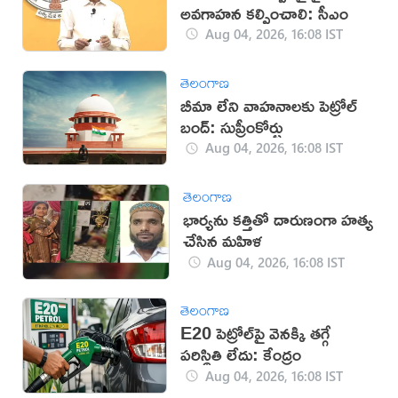
అవగాహన కల్పించాలి: సీఎం
Aug 04, 2026, 16:08 IST
తెలంగాణ
బీమా లేని వాహనాలకు పెట్రోల్
బంద్: సుప్రీంకోర్టు
Aug 04, 2026, 16:08 IST
తెలంగాణ
భార్యను కత్తితో దారుణంగా హత్య
చేసిన మహిళ
Aug 04, 2026, 16:08 IST
తెలంగాణ
E20 పెట్రోల్‌పై వెనక్కి తగ్గే
పరిస్థితి లేదు: కేంద్రం
Aug 04, 2026, 16:08 IST