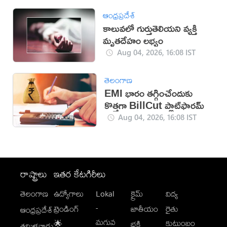
ఆంధ్రప్రదేశ్
కాలువలో గుర్తుతెలియని వ్యక్తి
మృతదేహం లభ్యం
Aug 04, 2026, 16:08 IST
తెలంగాణ
EMI భారం తగ్గించేందుకు
కొత్తగా BillCut ప్లాట్‌ఫారమ్
Aug 04, 2026, 16:08 IST
రాష్ట్రాలు
ఇతర కేటగిరీలు
తెలంగాణ
ఉద్యోగాలు
Lokal
క్రైమ్
విద్య
-
ట్రెండింగ్
జాతీయం
రైతు
ఆంధ్రప్రదేశ్
మగువ
కుటుంబం
🌟
భక్తి
తమిళనాడు