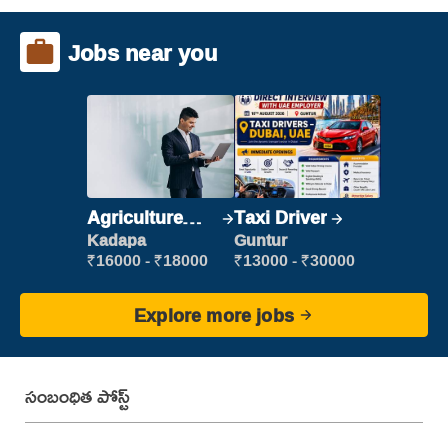
Jobs near you
Agriculture
Taxi Driver
Labour
Kadapa
Guntur
₹16000 - ₹18000
₹13000 - ₹30000
Explore more jobs
సంబంధిత పోస్ట్