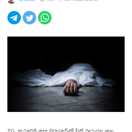
TG: కామారెడ్డి జిల్లా బైరాపూర్​లో నీటి పారుదల శాఖ