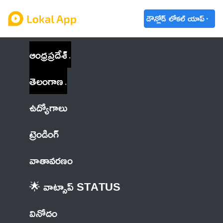
డౌన్లోడ్ లోకల్ యాప్
ఆంధ్రప్రదేశ్
తెలంగాణ
ఉద్యోగాలు
ట్రెండింగ్
వాతావరణం
🌟 వాట్సాప్ STATUS
వినోదం