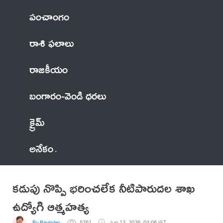
పంచాంగం
రాశి ఫలాలు
రాజకీయం
బంగారం-వెండి ధరలు
క్రైమ్
అనేకం
కడుపు నొప్పి భరించలేక నీటిపారుదల శాఖ
ఉద్యోగి ఆత్మహత్య
By Ravinder
5761
Jun 13, 2026, 04:06 IST