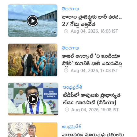
తెలంగాణ
జూరాల ప్రాజెక్టుకు భారీ వరద..
27 గేట్లు ఎత్తివేత
Aug 04, 2026, 18:08 IST
తెలంగాణ
కాజల్ అగర్వాల్ 'ది ఇండియా
స్టోరీ' మూవీకి భారీ ఎదురుదెబ్బ
Aug 04, 2026, 17:08 IST
ఆంధ్రప్రదేశ్
టీడీపీలో కాపులకు ప్రాధాన్యత
లేదు: గూడపాటి (వీడియో)
Aug 04, 2026, 16:08 IST
ఆంధ్రప్రదేశ్
వాతావరణ మార్పులపై రైతులకు