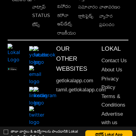
వినోదం
వాట్సాప్
సమాచారం
వాతావరణం
STATUS
కరోనా
క్లాసిఫైడ్స్
వ్యాపార
అప్‌డేట్స్
టిప్స్
ప్రపంచం
రాజకీయం
OUR
LOKAL
OTHER
Contact Us
WEBSITES
About Us
Privacy
getlokalapp.com
Policy
tamil.getlokalapp.com
Terms &
Conditions
Advertise
with us
Sitemap
తాజా వార్తలు & ఉద్యోగాలను పొందడానికి Lokal
డౌన్లోడ్ Lokal App